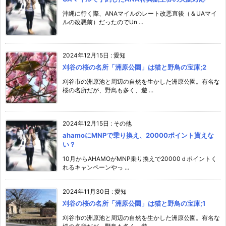
沖縄に行く際、ANAマイルのレート改悪直後（＆UAマイ
ルの改悪前）だったのでUn ...
2024年12月15日
:
愛知
刈谷の桜の名所「洲原公園」は猫と野鳥の宝庫;2
刈谷市の洲原池と周辺の自然を生かした洲原公園。有名な
桜の名所だが、野鳥も多く、遊 ...
2024年12月15日
:
その他
ahamoにMNPで乗り換え、20000ポイント貰えな
い？
10月からAHAMOがMNP乗り換えで20000ｄポイントく
れるキャンペーンやっ ...
2024年11月30日
:
愛知
刈谷の桜の名所「洲原公園」は猫と野鳥の宝庫;1
刈谷市の洲原池と周辺の自然を生かした洲原公園。有名な