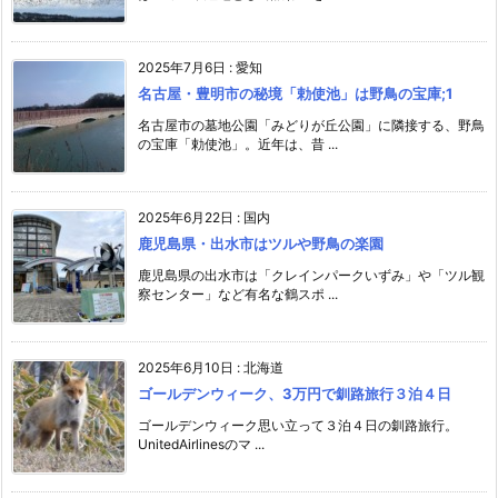
2025年7月6日
:
愛知
名古屋・豊明市の秘境「勅使池」は野鳥の宝庫;1
名古屋市の墓地公園「みどりが丘公園」に隣接する、野鳥
の宝庫「勅使池」。近年は、昔 ...
2025年6月22日
:
国内
鹿児島県・出水市はツルや野鳥の楽園
鹿児島県の出水市は「クレインパークいずみ」や「ツル観
察センター」など有名な鶴スポ ...
2025年6月10日
:
北海道
ゴールデンウィーク、3万円で釧路旅行３泊４日
ゴールデンウィーク思い立って３泊４日の釧路旅行。
UnitedAirlinesのマ ...