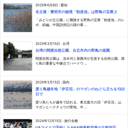
2025年6月8日
:
愛知
名古屋・豊明市の秘境「勅使池」は野鳥の宝庫;2
「みどりが丘公園」に隣接する野鳥の宝庫「勅使池」のレ
ポ、続編。中国語併記の謎の看 ...
2025年3月15日
:
台湾
台湾の関渡自然公園、台北市内の野鳥の楽園
関渡自然公園は、淡水河と基隆河が交差する自然公園。渡
り鳥の重要な中継点でバードウ ...
2025年3月15日
:
国内
渡り鳥越冬地「伊豆沼」のマガンのねぐら立ちを1泊2
日で
渡り鳥たちが越冬で訪れる、東北最大の沼「伊豆沼」は、
マガンとハクチョウの聖地。中 ...
2024年12月15日
:
旅行全般
UAマイルで予約したANA特典航空券の欠航対応