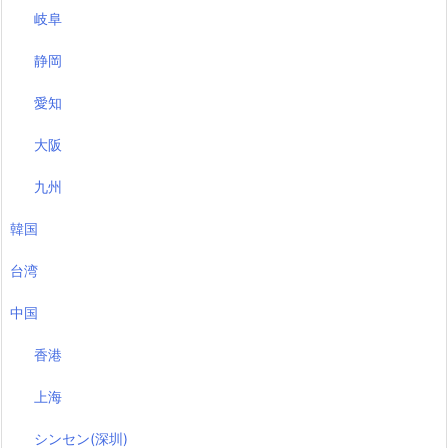
岐阜
静岡
愛知
大阪
九州
韓国
台湾
中国
香港
上海
シンセン(深圳)