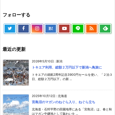
フォローする

B!
最近の更新
2026年5月10日
:
新潟
トキエア利用、総額２万円以下で新潟へ鳥旅に
トキエアの就航2周年記念3900円セールを使い、「２泊３
日、総額２万円以下」の新 ...
2025年10月12日
:
北海道
宮島沼のマガンのねぐら入り、ねぐら立ち
北海道・石狩平野の田園地帯にある「宮島沼」は、春と秋
はマガン中継地として賑わいを ...