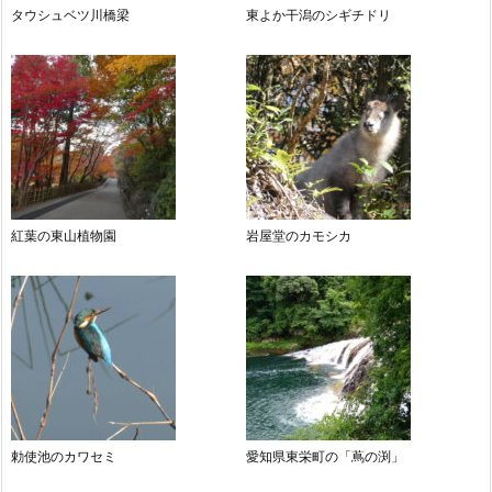
タウシュベツ川橋梁
東よか干潟のシギチドリ
紅葉の東山植物園
岩屋堂のカモシカ
勅使池のカワセミ
愛知県東栄町の「蔦の渕」