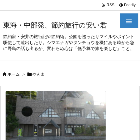
/*
*

Feedly
RSS

東海・中部発、節約旅行の安い君
節約家・安井の旅行記や節約術。公園を巡ったりマイルやポイント
駆使して遠出したり。シマエナガやタンチョウを機にある時から急
に野鳥の話も出るが、変わらぬ心は「低予算で旅を楽しむ」こと。

ホーム
>

やんま