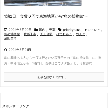
1泊2日、食費０円で東海地区から”鳥の博物館”へ

2024年8月20日

国内
,
千葉

prioritypass
,
セントレア
,
鳥の博物館
,
我孫子市
,
天王台駅
,
ぼてじゅう
,
やんま
,
成田空港

2024年8月21日
鳥に興味ある人なら一度は行きたい我孫子市の「鳥の博物館」に、東
海・中部地区から「1泊2日、食事は全てタダ飯」という超節約 ...
記事を読む
1泊2日、 ...
スポンサーリンク