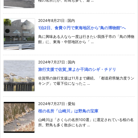
桜の名所だが、野鳥も多く、遊 ...
2024年8月21日
:
国内
1泊2日、食費０円で東海地区から”鳥の博物館”へ
鳥に興味ある人なら一度は行きたい我孫子市の「鳥の博物
館」に、東海・中部地区から「 ...
2024年7月27日
:
国内
旅行支援で佐賀_東よか干潟のシギ・チドリ
佐賀県の旅行支援は11月まで継続。「都道府県魅力度ラン
キング」で最下位になったこ ...
2024年7月27日
:
愛知
桜の名所「山崎川」は野鳥の宝庫
山崎川は「さくらの名所100選」に選定されている桜の名
所。野鳥も多く散歩にもおす ...