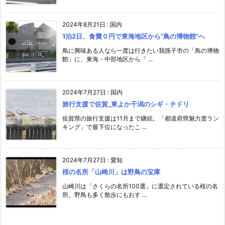
2024年8月21日
:
国内
1泊2日、食費０円で東海地区から”鳥の博物館”へ
鳥に興味ある人なら一度は行きたい我孫子市の「鳥の博物
館」に、東海・中部地区から「 ...
2024年7月27日
:
国内
旅行支援で佐賀_東よか干潟のシギ・チドリ
佐賀県の旅行支援は11月まで継続。「都道府県魅力度ラン
キング」で最下位になったこ ...
2024年7月27日
:
愛知
桜の名所「山崎川」は野鳥の宝庫
山崎川は「さくらの名所100選」に選定されている桜の名
所。野鳥も多く散歩にもおす ...