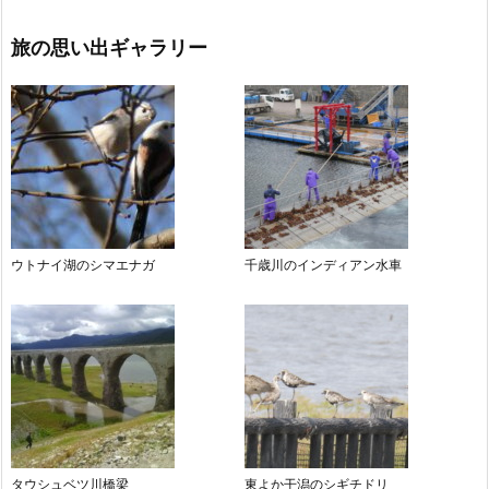
旅の思い出ギャラリー
ウトナイ湖のシマエナガ
千歳川のインディアン水車
タウシュベツ川橋梁
東よか干潟のシギチドリ