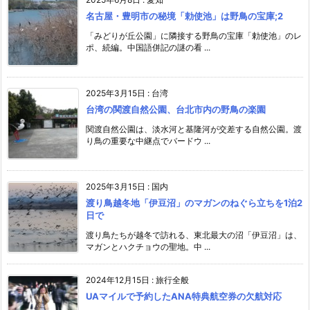
名古屋・豊明市の秘境「勅使池」は野鳥の宝庫;2
「みどりが丘公園」に隣接する野鳥の宝庫「勅使池」のレ
ポ、続編。中国語併記の謎の看 ...
2025年3月15日
:
台湾
台湾の関渡自然公園、台北市内の野鳥の楽園
関渡自然公園は、淡水河と基隆河が交差する自然公園。渡
り鳥の重要な中継点でバードウ ...
2025年3月15日
:
国内
渡り鳥越冬地「伊豆沼」のマガンのねぐら立ちを1泊2
日で
渡り鳥たちが越冬で訪れる、東北最大の沼「伊豆沼」は、
マガンとハクチョウの聖地。中 ...
2024年12月15日
:
旅行全般
UAマイルで予約したANA特典航空券の欠航対応