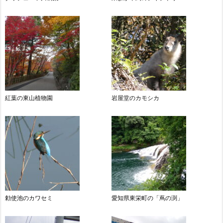
紅葉の東山植物園
岩屋堂のカモシカ
勅使池のカワセミ
愛知県東栄町の「蔦の渕」