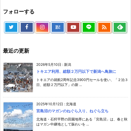
フォローする

B!
最近の更新
2026年5月10日
:
新潟
トキエア利用、総額２万円以下で新潟へ鳥旅に
トキエアの就航2周年記念3900円セールを使い、「２泊３
日、総額２万円以下」の新 ...
2025年10月12日
:
北海道
宮島沼のマガンのねぐら入り、ねぐら立ち
北海道・石狩平野の田園地帯にある「宮島沼」は、春と秋
はマガン中継地として賑わいを ...