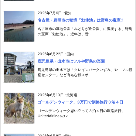
2025年7月6日
:
愛知
名古屋・豊明市の秘境「勅使池」は野鳥の宝庫;1
名古屋市の墓地公園「みどりが丘公園」に隣接する、野鳥
の宝庫「勅使池」。近年は、昔 ...
2025年6月22日
:
国内
鹿児島県・出水市はツルや野鳥の楽園
鹿児島県の出水市は「クレインパークいずみ」や「ツル観
察センター」など有名な鶴スポ ...
2025年6月10日
:
北海道
ゴールデンウィーク、3万円で釧路旅行３泊４日
ゴールデンウィーク思い立って３泊４日の釧路旅行。
UnitedAirlinesのマ ...
2025年6月8日
:
愛知