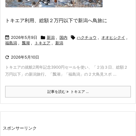
トキエア利用、総額２万円以下で新潟へ鳥旅に

2026年5月9日

新潟
,
国内

ハクチョウ
,
オオヒシクイ
,
福島潟
,
瓢湖
,
トキエア
,
新潟

2026年5月10日
トキエアの就航2周年記念3900円セールを使い、「２泊３日、総額２
万円以下」の新潟旅行。「瓢湖」「福島潟」の２大鳥見スポ ...
記事を読む
トキエア ...
スポンサーリンク