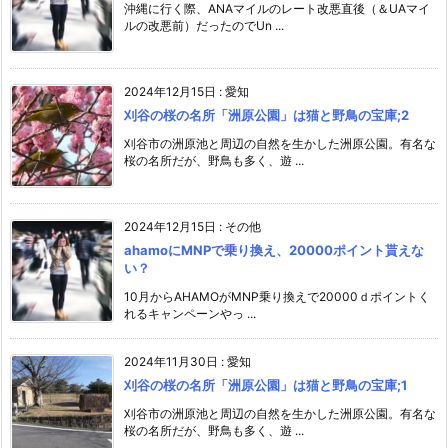
沖縄に行く際、ANAマイルのレート改悪直後（＆UAマイ
ルの改悪前）だったのでUn ...
2024年12月15日
:
愛知
刈谷の桜の名所「洲原公園」は猫と野鳥の宝庫;2
刈谷市の洲原池と周辺の自然を生かした洲原公園。有名な
桜の名所だが、野鳥も多く、遊 ...
2024年12月15日
:
その他
ahamoにMNPで乗り換え、20000ポイント貰えな
い？
10月からAHAMOがMNP乗り換えで20000ｄポイントく
れるキャンペーンやっ ...
2024年11月30日
:
愛知
刈谷の桜の名所「洲原公園」は猫と野鳥の宝庫;1
刈谷市の洲原池と周辺の自然を生かした洲原公園。有名な
桜の名所だが、野鳥も多く、遊 ...