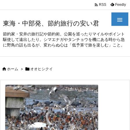
/*
*

Feedly
RSS

東海・中部発、節約旅行の安い君
節約家・安井の旅行記や節約術。公園を巡ったりマイルやポイント
駆使して遠出したり。シマエナガやタンチョウを機にある時から急
に野鳥の話も出るが、変わらぬ心は「低予算で旅を楽しむ」こと。

ホーム
>

オオヒシクイ