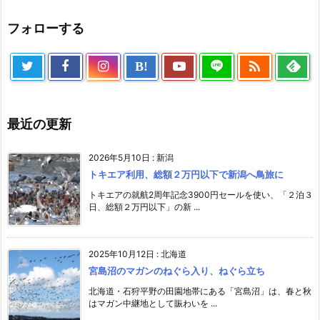
フォローする

B!
最近の更新
2026年5月10日
:
新潟
トキエア利用、総額２万円以下で新潟へ鳥旅に
トキエアの就航2周年記念3900円セールを使い、「２泊３
日、総額２万円以下」の新 ...
2025年10月12日
:
北海道
宮島沼のマガンのねぐら入り、ねぐら立ち
北海道・石狩平野の田園地帯にある「宮島沼」は、春と秋
はマガン中継地として賑わいを ...