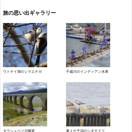
旅の思い出ギャラリー
ウトナイ湖のシマエナガ
千歳川のインディアン水車
タウシュベツ川橋梁
東よか干潟のシギチドリ