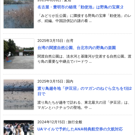
名古屋・豊明市の秘境「勅使池」は野鳥の宝庫;2
「みどりが丘公園」に隣接する野鳥の宝庫「勅使池」のレ
ポ、続編。中国語併記の謎の看 ...
2025年3月15日
:
台湾
台湾の関渡自然公園、台北市内の野鳥の楽園
関渡自然公園は、淡水河と基隆河が交差する自然公園。渡
り鳥の重要な中継点でバードウ ...
2025年3月15日
:
国内
渡り鳥越冬地「伊豆沼」のマガンのねぐら立ちを1泊2
日で
渡り鳥たちが越冬で訪れる、東北最大の沼「伊豆沼」は、
マガンとハクチョウの聖地。中 ...
2024年12月15日
:
旅行全般
UAマイルで予約したANA特典航空券の欠航対応