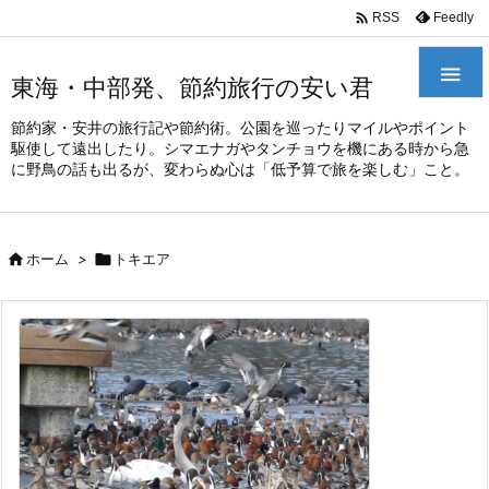
/*
*

Feedly
RSS

東海・中部発、節約旅行の安い君
節約家・安井の旅行記や節約術。公園を巡ったりマイルやポイント
駆使して遠出したり。シマエナガやタンチョウを機にある時から急
に野鳥の話も出るが、変わらぬ心は「低予算で旅を楽しむ」こと。

ホーム
>

トキエア