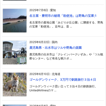
2025年7月6日
:
愛知
名古屋・豊明市の秘境「勅使池」は野鳥の宝庫;1
名古屋市の墓地公園「みどりが丘公園」に隣接する、野鳥
の宝庫「勅使池」。近年は、昔 ...
2025年6月22日
:
国内
鹿児島県・出水市はツルや野鳥の楽園
鹿児島県の出水市は「クレインパークいずみ」や「ツル観
察センター」など有名な鶴スポ ...
2025年6月10日
:
北海道
ゴールデンウィーク、3万円で釧路旅行３泊４日
ゴールデンウィーク思い立って３泊４日の釧路旅行。
UnitedAirlinesのマ ...
2025年6月8日
:
愛知