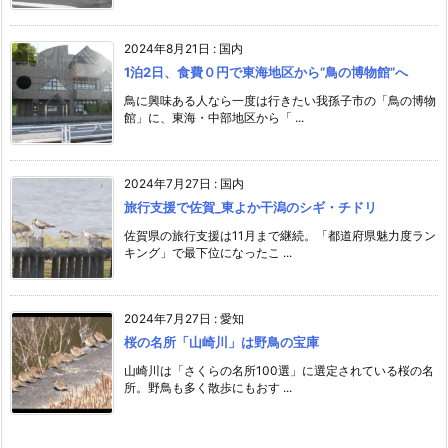
2024年8月21日
:
国内
1泊2日、食費０円で東海地区から”鳥の博物館”へ
鳥に興味ある人なら一度は行きたい我孫子市の「鳥の博物
館」に、東海・中部地区から「 ...
2024年7月27日
:
国内
旅行支援で佐賀_東よか干潟のシギ・チドリ
佐賀県の旅行支援は11月まで継続。「都道府県魅力度ラン
キング」で最下位になったこ ...
2024年7月27日
:
愛知
桜の名所「山崎川」は野鳥の宝庫
山崎川は「さくらの名所100選」に選定されている桜の名
所。野鳥も多く散歩にもおす ...