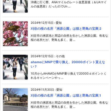
沖縄に行く際、ANAマイルのレート改悪直後（＆UAマイ
ルの改悪前）だったのでUn ...
2024年12月15日
:
愛知
刈谷の桜の名所「洲原公園」は猫と野鳥の宝庫;2
刈谷市の洲原池と周辺の自然を生かした洲原公園。有名な
桜の名所だが、野鳥も多く、遊 ...
2024年12月15日
:
その他
ahamoにMNPで乗り換え、20000ポイント貰えな
い？
10月からAHAMOがMNP乗り換えで20000ｄポイントく
れるキャンペーンやっ ...
2024年11月30日
:
愛知
刈谷の桜の名所「洲原公園」は猫と野鳥の宝庫;1
刈谷市の洲原池と周辺の自然を生かした洲原公園。有名な
桜の名所だが、野鳥も多く、遊 ...