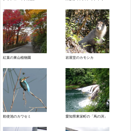
紅葉の東山植物園
岩屋堂のカモシカ
勅使池のカワセミ
愛知県東栄町の「蔦の渕」