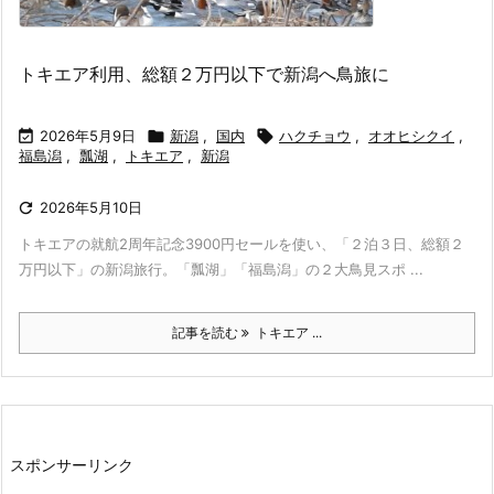
トキエア利用、総額２万円以下で新潟へ鳥旅に

2026年5月9日

新潟
,
国内

ハクチョウ
,
オオヒシクイ
,
福島潟
,
瓢湖
,
トキエア
,
新潟

2026年5月10日
トキエアの就航2周年記念3900円セールを使い、「２泊３日、総額２
万円以下」の新潟旅行。「瓢湖」「福島潟」の２大鳥見スポ ...
記事を読む
トキエア ...
スポンサーリンク