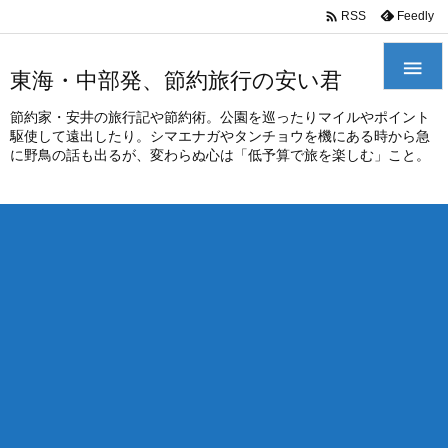
/*
*

Feedly
RSS

東海・中部発、節約旅行の安い君
節約家・安井の旅行記や節約術。公園を巡ったりマイルやポイント
駆使して遠出したり。シマエナガやタンチョウを機にある時から急
に野鳥の話も出るが、変わらぬ心は「低予算で旅を楽しむ」こと。