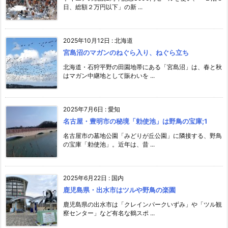
日、総額２万円以下」の新 ...
2025年10月12日
:
北海道
宮島沼のマガンのねぐら入り、ねぐら立ち
北海道・石狩平野の田園地帯にある「宮島沼」は、春と秋
はマガン中継地として賑わいを ...
2025年7月6日
:
愛知
名古屋・豊明市の秘境「勅使池」は野鳥の宝庫;1
名古屋市の墓地公園「みどりが丘公園」に隣接する、野鳥
の宝庫「勅使池」。近年は、昔 ...
2025年6月22日
:
国内
鹿児島県・出水市はツルや野鳥の楽園
鹿児島県の出水市は「クレインパークいずみ」や「ツル観
察センター」など有名な鶴スポ ...