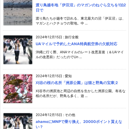
渡り鳥越冬地「伊豆沼」のマガンのねぐら立ちを1泊2
日で
渡り鳥たちが越冬で訪れる、東北最大の沼「伊豆沼」は、
マガンとハクチョウの聖地。中 ...
2024年12月15日
:
旅行全般
UAマイルで予約したANA特典航空券の欠航対応
沖縄に行く際、ANAマイルのレート改悪直後（＆UAマイ
ルの改悪前）だったのでUn ...
2024年12月15日
:
愛知
刈谷の桜の名所「洲原公園」は猫と野鳥の宝庫;2
刈谷市の洲原池と周辺の自然を生かした洲原公園。有名な
桜の名所だが、野鳥も多く、遊 ...
2024年12月15日
:
その他
ahamoにMNPで乗り換え、20000ポイント貰えな
い？