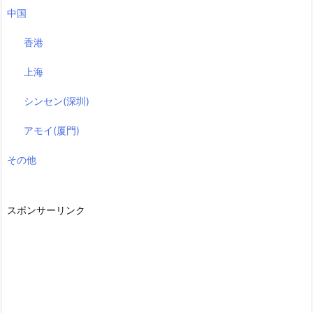
中国
香港
上海
シンセン(深圳)
アモイ(厦門)
その他
スポンサーリンク