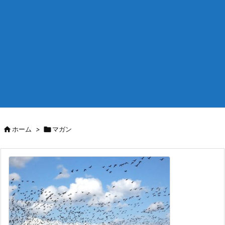

ホーム
>

マガン