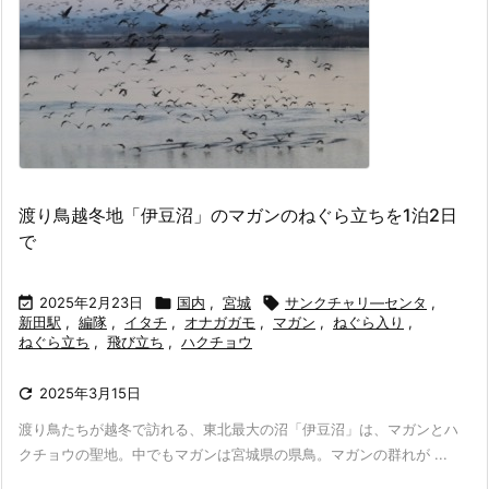
渡り鳥越冬地「伊豆沼」のマガンのねぐら立ちを1泊2日
で

2025年2月23日

国内
,
宮城

サンクチャリ―センタ
,
新田駅
,
編隊
,
イタチ
,
オナガガモ
,
マガン
,
ねぐら入り
,
ねぐら立ち
,
飛び立ち
,
ハクチョウ

2025年3月15日
渡り鳥たちが越冬で訪れる、東北最大の沼「伊豆沼」は、マガンとハ
クチョウの聖地。中でもマガンは宮城県の県鳥。マガンの群れが ...