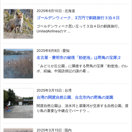
2025年6月10日
:
北海道
ゴールデンウィーク、3万円で釧路旅行３泊４日
ゴールデンウィーク思い立って３泊４日の釧路旅行。
UnitedAirlinesのマ ...
2025年6月8日
:
愛知
名古屋・豊明市の秘境「勅使池」は野鳥の宝庫;2
「みどりが丘公園」に隣接する野鳥の宝庫「勅使池」のレ
ポ、続編。中国語併記の謎の看 ...
2025年3月15日
:
台湾
台湾の関渡自然公園、台北市内の野鳥の楽園
関渡自然公園は、淡水河と基隆河が交差する自然公園。渡
り鳥の重要な中継点でバードウ ...
2025年3月15日
:
国内