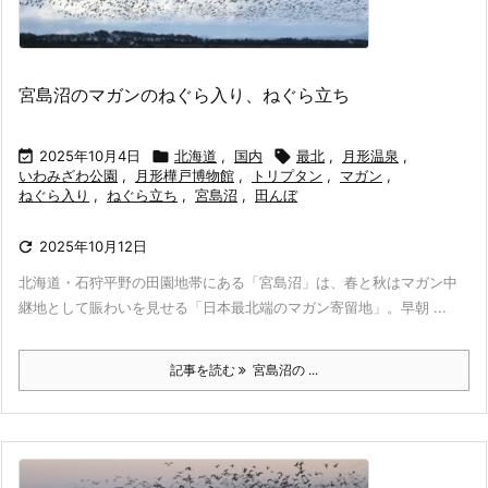
宮島沼のマガンのねぐら入り、ねぐら立ち

2025年10月4日

北海道
,
国内

最北
,
月形温泉
,
いわみざわ公園
,
月形樺戸博物館
,
トリプタン
,
マガン
,
ねぐら入り
,
ねぐら立ち
,
宮島沼
,
田んぼ

2025年10月12日
北海道・石狩平野の田園地帯にある「宮島沼」は、春と秋はマガン中
継地として賑わいを見せる「日本最北端のマガン寄留地」。早朝 ...
記事を読む
宮島沼の ...