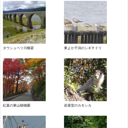
タウシュベツ川橋梁
東よか干潟のシギチドリ
紅葉の東山植物園
岩屋堂のカモシカ