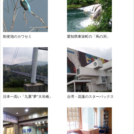
勅使池のカワセミ
愛知県東栄町の「蔦の渕」
日本一高い「九重“夢”大吊橋」
台湾・花蓮のスターバックス