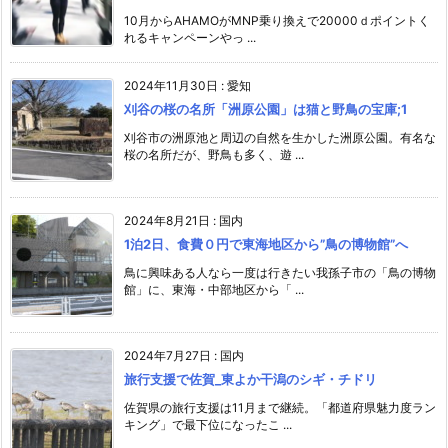
10月からAHAMOがMNP乗り換えで20000ｄポイントく
れるキャンペーンやっ ...
2024年11月30日
:
愛知
刈谷の桜の名所「洲原公園」は猫と野鳥の宝庫;1
刈谷市の洲原池と周辺の自然を生かした洲原公園。有名な
桜の名所だが、野鳥も多く、遊 ...
2024年8月21日
:
国内
1泊2日、食費０円で東海地区から”鳥の博物館”へ
鳥に興味ある人なら一度は行きたい我孫子市の「鳥の博物
館」に、東海・中部地区から「 ...
2024年7月27日
:
国内
旅行支援で佐賀_東よか干潟のシギ・チドリ
佐賀県の旅行支援は11月まで継続。「都道府県魅力度ラン
キング」で最下位になったこ ...