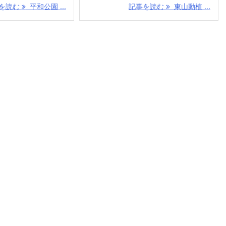
を読む
平和公園 ...
記事を読む
東山動植 ...