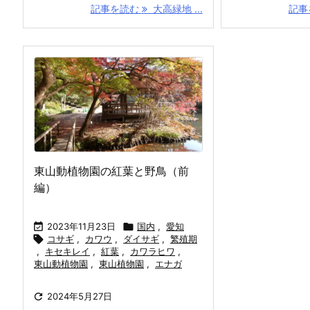
記事を読む
大高緑地 ...
記事
東山動植物園の紅葉と野鳥（前
編）

2023年11月23日

国内
,
愛知

コサギ
,
カワウ
,
ダイサギ
,
繁殖期
,
キセキレイ
,
紅葉
,
カワラヒワ
,
東山動植物園
,
東山植物園
,
エナガ

2024年5月27日