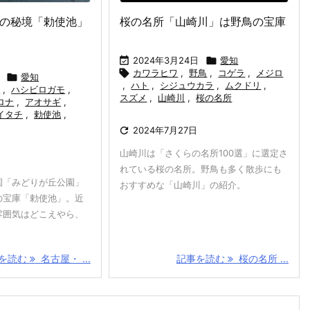
の秘境「勅使池」
桜の名所「山崎川」は野鳥の宝庫

2024年3月24日

愛知

カワラヒワ
,
野鳥
,
コゲラ
,
メジロ

愛知
,
ハト
,
シジュウカラ
,
ムクドリ
,
リ
,
ハシビロガモ
,
スズメ
,
山崎川
,
桜の名所
ロナ
,
アオサギ
,
イタチ
,
勅使池
,

2024年7月27日
山崎川は「さくらの名所100選」に選定さ
れている桜の名所。野鳥も多く散歩にも
園「みどりが丘公園」
おすすめな「山崎川」の紹介。
の宝庫「勅使池」。近
雰囲気はどこえやら、
を読む
名古屋・ ...
記事を読む
桜の名所 ...