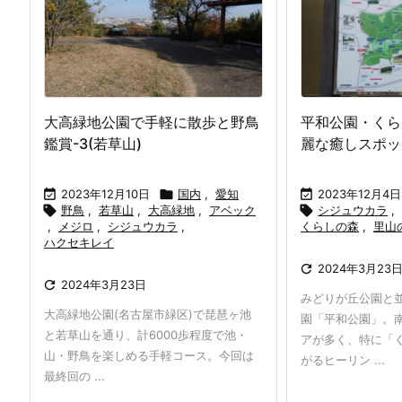
大高緑地公園で手軽に散歩と野鳥
平和公園・くら
鑑賞-3(若草山)
麗な癒しスポッ

2023年12月10日

国内
,
愛知

2023年12月4日

野鳥
,
若草山
,
大高緑地
,
アベック

シジュウカラ
,
,
メジロ
,
シジュウカラ
,
くらしの森
,
里山
ハクセキレイ

2024年3月23

2024年3月23日
みどりが丘公園と
大高緑地公園(名古屋市緑区)で琵琶ヶ池
園「平和公園」。
と若草山を通り、計6000歩程度で池・
アが多く、特に「
山・野鳥を楽しめる手軽コース。今回は
がるヒーリン ...
最終回の ...