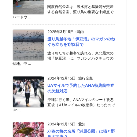
関渡自然公園は、淡水河と基隆河が交差
する自然公園。渡り鳥の重要な中継点で
バードウ ...
2025年3月15日
:
国内
渡り鳥越冬地「伊豆沼」のマガンのね
ぐら立ちを1泊2日で
渡り鳥たちが越冬で訪れる、東北最大の
沼「伊豆沼」は、マガンとハクチョウの
聖地。中 ...
2024年12月15日
:
旅行全般
UAマイルで予約したANA特典航空券
の欠航対応
沖縄に行く際、ANAマイルのレート改悪
直後（＆UAマイルの改悪前）だったので
Un ...
2024年12月15日
:
愛知
刈谷の桜の名所「洲原公園」は猫と野
鳥の宝庫;2