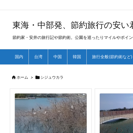
/*
*
東海・中部発、節約旅行の安い
節約家・安井の旅行記や節約術。公園を巡ったりマイルやポイン
国内
台湾
中国
韓国
旅行全般(節約術など)

ホーム
>

シジュウカラ