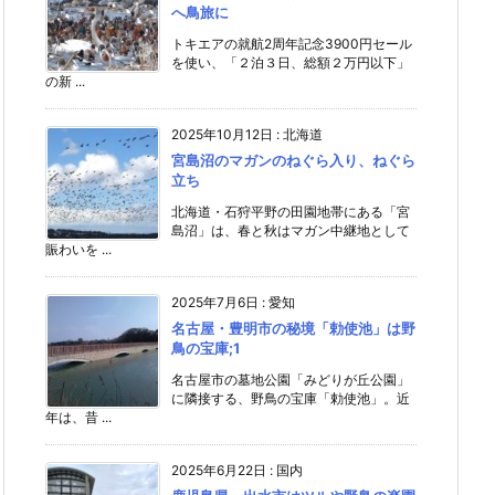
へ鳥旅に
トキエアの就航2周年記念3900円セール
を使い、「２泊３日、総額２万円以下」
の新 ...
2025年10月12日
:
北海道
宮島沼のマガンのねぐら入り、ねぐら
立ち
北海道・石狩平野の田園地帯にある「宮
島沼」は、春と秋はマガン中継地として
賑わいを ...
2025年7月6日
:
愛知
名古屋・豊明市の秘境「勅使池」は野
鳥の宝庫;1
名古屋市の墓地公園「みどりが丘公園」
に隣接する、野鳥の宝庫「勅使池」。近
年は、昔 ...
2025年6月22日
:
国内