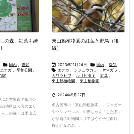
しの森、紅葉も綺
東山動植物園の紅葉と野鳥（後
ト
編）

国内
,
愛知

2023年11月24日

国内
,
愛知
エナガ
,
平和公園
,

エナガ
,
シジュウカラ
,
ヤマガラ
,
の家
カワラヒワ
,
ルリビタキ
,
紅葉
,
東山動植物園
,
東山植物園
日

2024年5月27日
並ぶ名古屋市の墓地公
名古屋市の「東山動植物園」。ジャガー
南部地区は公園のエリ
やツシマヤマネコの赤ちゃん「したる」
くらしの森」は里山広
が話題の動物園エリアはやや子供向け、
桜と紅葉の名 ...