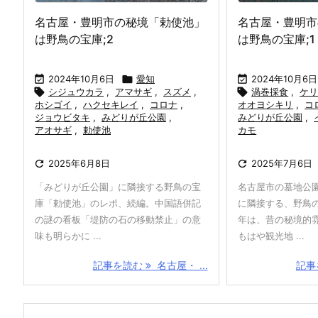
名古屋・豊明市の秘境「勅使池」
名古屋・豊明市
は野鳥の宝庫;2
は野鳥の宝庫;1

2024年10月6日

愛知

2024年10月6日

シジュウカラ
,
アマサギ
,
スズメ
,

渦巻採食
,
ケ
ホシゴイ
,
ハクセキレイ
,
コロナ
,
オオヨシキリ
,
コ
ジョウビタキ
,
みどりが丘公園
,
みどりが丘公園
,
アオサギ
,
勅使池
カモ

2025年6月8日

2025年7月6日
「みどりが丘公園」に隣接する野鳥の宝
名古屋市の墓地公
庫「勅使池」のレポ、続編。中国語併記
に隣接する、野鳥
の謎の看板「堤防の石の移動禁止」の意
年は、昔の秘境的
味も明らかに ...
もはや観光地 ...
記事を読む
名古屋・ ...
記事