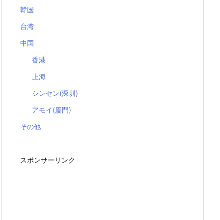
韓国
台湾
中国
香港
上海
シンセン(深圳)
アモイ(厦門)
その他
スポンサーリンク