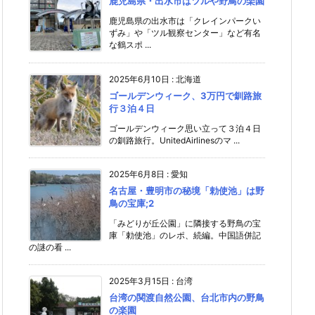
鹿児島県・出水市はツルや野鳥の楽園
鹿児島県の出水市は「クレインパークい
ずみ」や「ツル観察センター」など有名
な鶴スポ ...
2025年6月10日
:
北海道
ゴールデンウィーク、3万円で釧路旅
行３泊４日
ゴールデンウィーク思い立って３泊４日
の釧路旅行。UnitedAirlinesのマ ...
2025年6月8日
:
愛知
名古屋・豊明市の秘境「勅使池」は野
鳥の宝庫;2
「みどりが丘公園」に隣接する野鳥の宝
庫「勅使池」のレポ、続編。中国語併記
の謎の看 ...
2025年3月15日
:
台湾
台湾の関渡自然公園、台北市内の野鳥
の楽園