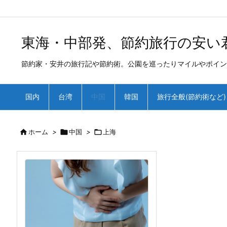
/*
*
東海・中部発、節約旅行の安い
節約家・安井の旅行記や節約術。公園を巡ったりマイルやポイン
国内
台湾
中国
韓国
旅行全般(節約術など)

ホーム
>

中国
>

上海