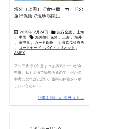
海外（上海）で食中毒、カードの
旅行保険で現地病院に

2019年12月24日

旅行全般
,
上海
,
中国

海外旅行保険
,
上海
,
海外
,
食中毒
,
カード保険
,
上海森茂診療所
,
コートヤード・バイ・マリオット
,
AMEX
アジア旅行で注意すべき病気の一つが食
中毒。私も上海で経験あるので、何かの
参考になればと思い、当時の体験をレポ
したいと思い ...
記事を読む
海外（上 ...
スポンサーリンク