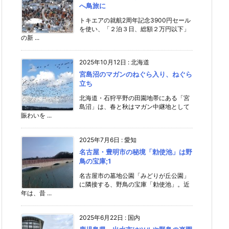
へ鳥旅に
トキエアの就航2周年記念3900円セール
を使い、「２泊３日、総額２万円以下」
の新 ...
2025年10月12日
:
北海道
宮島沼のマガンのねぐら入り、ねぐら
立ち
北海道・石狩平野の田園地帯にある「宮
島沼」は、春と秋はマガン中継地として
賑わいを ...
2025年7月6日
:
愛知
名古屋・豊明市の秘境「勅使池」は野
鳥の宝庫;1
名古屋市の墓地公園「みどりが丘公園」
に隣接する、野鳥の宝庫「勅使池」。近
年は、昔 ...
2025年6月22日
:
国内