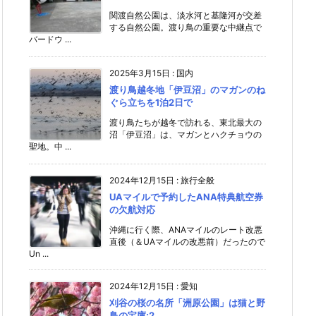
関渡自然公園は、淡水河と基隆河が交差
する自然公園。渡り鳥の重要な中継点で
バードウ ...
2025年3月15日
:
国内
渡り鳥越冬地「伊豆沼」のマガンのね
ぐら立ちを1泊2日で
渡り鳥たちが越冬で訪れる、東北最大の
沼「伊豆沼」は、マガンとハクチョウの
聖地。中 ...
2024年12月15日
:
旅行全般
UAマイルで予約したANA特典航空券
の欠航対応
沖縄に行く際、ANAマイルのレート改悪
直後（＆UAマイルの改悪前）だったので
Un ...
2024年12月15日
:
愛知
刈谷の桜の名所「洲原公園」は猫と野
鳥の宝庫;2