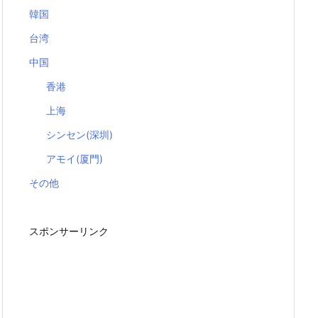
韓国
台湾
中国
香港
上海
シンセン(深圳)
アモイ(厦門)
その他
スポンサーリンク