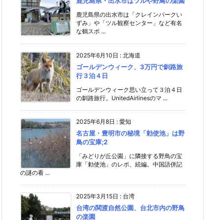
鹿児島県・出水市はツルや野鳥の楽園
鹿児島県の出水市は「クレインパークい
ずみ」や「ツル観察センター」など有名
な鶴スポ ...
2025年6月10日
:
北海道
ゴールデンウィーク、3万円で釧路旅
行３泊４日
ゴールデンウィーク思い立って３泊４日
の釧路旅行。UnitedAirlinesのマ ...
2025年6月8日
:
愛知
名古屋・豊明市の秘境「勅使池」は野
鳥の宝庫;2
「みどりが丘公園」に隣接する野鳥の宝
庫「勅使池」のレポ、続編。中国語併記
の謎の看 ...
2025年3月15日
:
台湾
台湾の関渡自然公園、台北市内の野鳥
の楽園