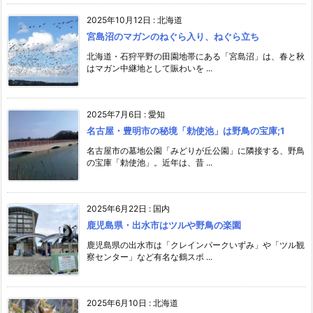
2025年10月12日
:
北海道
宮島沼のマガンのねぐら入り、ねぐら立ち
北海道・石狩平野の田園地帯にある「宮島沼」は、春と秋
はマガン中継地として賑わいを ...
2025年7月6日
:
愛知
名古屋・豊明市の秘境「勅使池」は野鳥の宝庫;1
名古屋市の墓地公園「みどりが丘公園」に隣接する、野鳥
の宝庫「勅使池」。近年は、昔 ...
2025年6月22日
:
国内
鹿児島県・出水市はツルや野鳥の楽園
鹿児島県の出水市は「クレインパークいずみ」や「ツル観
察センター」など有名な鶴スポ ...
2025年6月10日
:
北海道