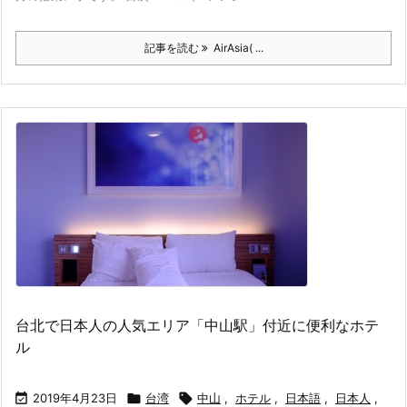
記事を読む
AirAsia( ...
台北で日本人の人気エリア「中山駅」付近に便利なホテ
ル

2019年4月23日

台湾

中山
,
ホテル
,
日本語
,
日本人
,