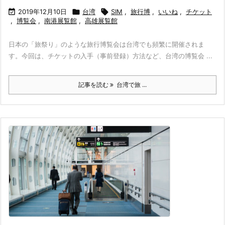

2019年12月10日

台湾

SIM
,
旅行博
,
いいね
,
チケット
,
博覧会
,
南港展覧館
,
高雄展覧館
日本の「旅祭り」のような旅行博覧会は台湾でも頻繁に開催されま
す。今回は、チケットの入手（事前登録）方法など、台湾の博覧会 ...
記事を読む
台湾で旅 ...