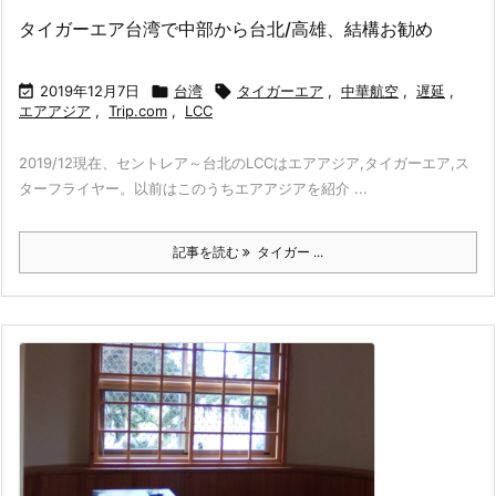
タイガーエア台湾で中部から台北/高雄、結構お勧め

2019年12月7日

台湾

タイガーエア
,
中華航空
,
遅延
,
エアアジア
,
Trip.com
,
LCC
2019/12現在、セントレア～台北のLCCはエアアジア,タイガーエア,ス
ターフライヤー。以前はこのうちエアアジアを紹介 ...
記事を読む
タイガー ...