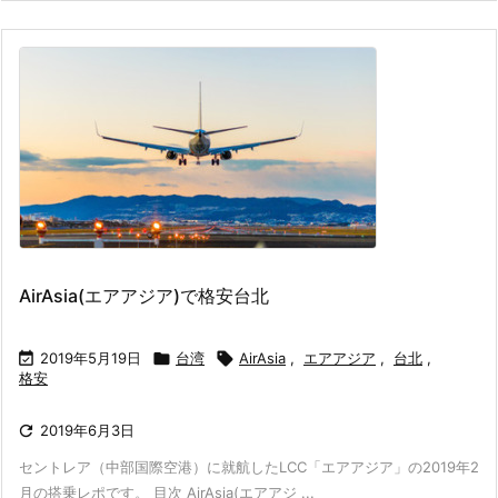
AirAsia(エアアジア)で格安台北

2019年5月19日

台湾

AirAsia
,
エアアジア
,
台北
,
格安

2019年6月3日
セントレア（中部国際空港）に就航したLCC「エアアジア」の2019年2
月の搭乗レポです。 目次 AirAsia(エアアジ ...