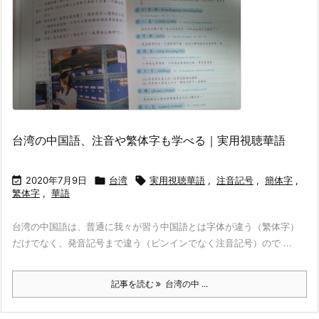
台湾の中国語、注音や繁体字も学べる｜実用視聴華語

2020年7月9日

台湾

実用視聴華語
,
注音記号
,
簡体字
,
繁体字
,
華語
台湾の中国語は、普通に我々が習う中国語とは字体が違う（繁体字）
だけでなく、発音記号まで違う（ピンインでなく注音記号）ので ...
記事を読む
台湾の中 ...