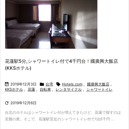
花蓮駅5分,シャワートイレ付で4千円台！國廣興大飯店
(KKSホテル)

2019年12月3日

台湾

Hotels.com
,
國廣興大飯店
,
KKSホテル
,
花蓮
,
自転車
,
レンタサイクル
,
シャワートイレ

2019年12月6日
台北のホテルはシャワートイレ付が増えてきたけど、花蓮で探すのは
至難の業。そこで、花蓮駅至近のシャワートイレ付で1泊5千円 ...