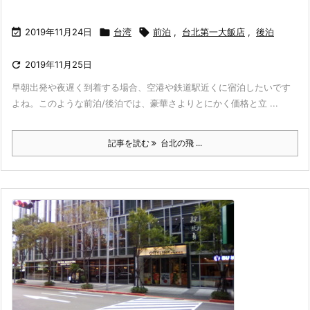

2019年11月24日

台湾

前泊
,
台北第一大飯店
,
後泊

2019年11月25日
早朝出発や夜遅く到着する場合、空港や鉄道駅近くに宿泊したいです
よね。このような前泊/後泊では、豪華さよりとにかく価格と立 ...
記事を読む
台北の飛 ...