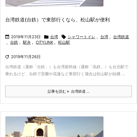
台湾鉄道(台鉄）で東部行くなら、松山駅が便利

2019年11月23日

台湾

シャワートイレ
,
台湾
,
台湾鉄道
,
台鉄
,
駅弁
,
CITYLINK
,
松山駅

2019年11月26日
台湾鉄道（通称「台鉄」）も台湾新幹線（通称「高鉄」）も台北駅で
乗れるけど、台鉄で宜蘭や花蓮など東部行く場合は松山駅が結構 ...
記事を読む
台湾鉄道 ...