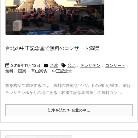
台北の中正記念堂で無料のコンサート満喫

2019年11月13日

台湾

台北
,
テレサテン
,
コンサート
,
無料
,
国楽
,
草山楽坊
,
中正記念堂
旅を格安で満喫するには、無料の観光地/イベントの利用が重要。前は
テレサテンゆかりの地にある「林建生記念図書館」の無料コン ...
記事を読む
台北の中 ...