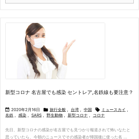
新型コロナ 名古屋でも感染 セントレア,名鉄線も要注意？

2020年2月16日

旅行全般
,
台湾
,
中国

ミュースカイ
,
名鉄
,
感染
,
SARS
,
野生動物
,
新型コロナ
,
コロナ
先日、新型コロナの感染が名古屋でも見つかり報道されて怖いなたと
思っていたら、今朝のニュースでその感染者が帰国後に使った名 ...