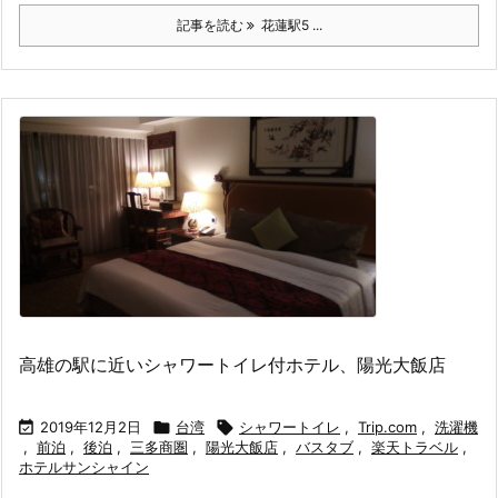
記事を読む
花蓮駅5 ...
高雄の駅に近いシャワートイレ付ホテル、陽光大飯店

2019年12月2日

台湾

シャワートイレ
,
Trip.com
,
洗濯機
,
前泊
,
後泊
,
三多商圏
,
陽光大飯店
,
バスタブ
,
楽天トラベル
,
ホテルサンシャイン