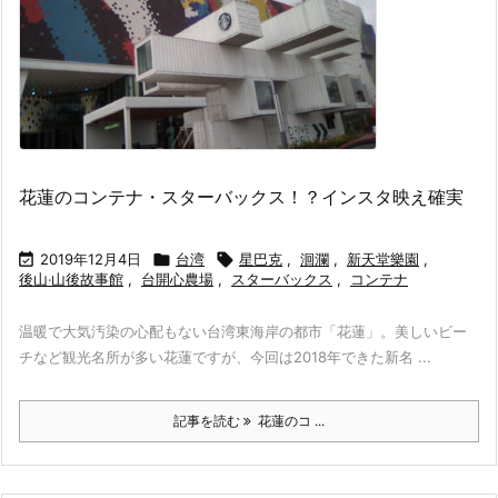
花蓮のコンテナ・スターバックス！？インスタ映え確実

2019年12月4日

台湾

星巴克
,
洄瀾
,
新天堂樂園
,
後山‧山後故事館
,
台開心農場
,
スターバックス
,
コンテナ
温暖で大気汚染の心配もない台湾東海岸の都市「花蓮」。美しいビー
チなど観光名所が多い花蓮ですが、今回は2018年できた新名 ...
記事を読む
花蓮のコ ...