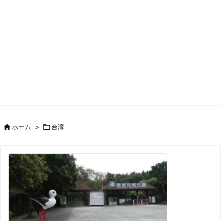

ホーム
>

台湾