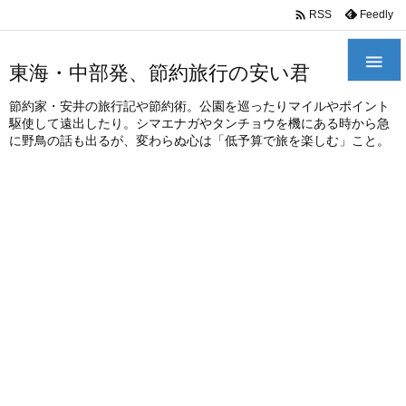
/*
*

Feedly
RSS

東海・中部発、節約旅行の安い君
節約家・安井の旅行記や節約術。公園を巡ったりマイルやポイント
駆使して遠出したり。シマエナガやタンチョウを機にある時から急
に野鳥の話も出るが、変わらぬ心は「低予算で旅を楽しむ」こと。