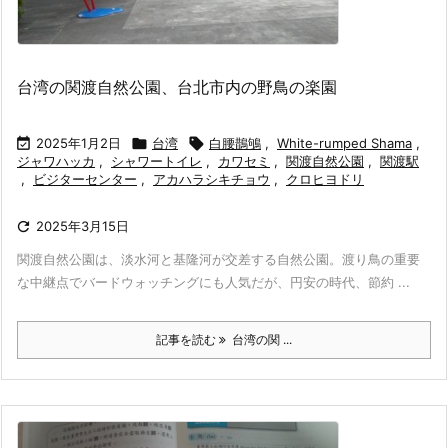
台湾の関渡自然公園、台北市内の野鳥の楽園

2025年1月2日

台湾

白腰鵲鴝
,
White-rumped Shama
,
ジャワハッカ
,
シャワートイレ
,
カワセミ
,
関渡自然公園
,
関渡駅
,
ビジターセンター
,
アカハラシキチョウ
,
クロヒヨドリ

2025年3月15日
関渡自然公園は、淡水河と基隆河が交差する自然公園。渡り鳥の重要
な中継点でバードウォッチングにも人気だが、円安の時代、節約 ...
記事を読む
台湾の関 ...