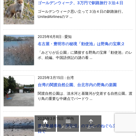
ゴールデンウィーク、3万円で釧路旅行３泊４日
ゴールデンウィーク思い立って３泊４日の釧路旅行。
UnitedAirlinesのマ ...
2025年6月8日
:
愛知
名古屋・豊明市の秘境「勅使池」は野鳥の宝庫;2
「みどりが丘公園」に隣接する野鳥の宝庫「勅使池」のレ
ポ、続編。中国語併記の謎の看 ...
2025年3月15日
:
台湾
台湾の関渡自然公園、台北市内の野鳥の楽園
関渡自然公園は、淡水河と基隆河が交差する自然公園。渡
り鳥の重要な中継点でバードウ ...
2025年3月15日
:
国内



渡り鳥越冬地「伊豆沼」のマガンのねぐら立ちを1泊2
メニュー
上へ
ホーム
日で