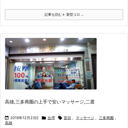
記事を読む
新型コロ ...
高雄,三多商圏の上手で安いマッサージ,二選

2019年12月23日

台湾

盲目
,
マッサージ
,
三多商圏
,
高雄