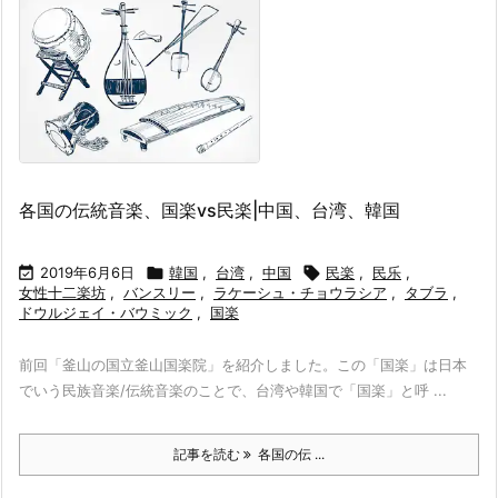
各国の伝統音楽、国楽vs民楽|中国、台湾、韓国

2019年6月6日

韓国
,
台湾
,
中国

民楽
,
民乐
,
女性十二楽坊
,
バンスリー
,
ラケーシュ・チョウラシア
,
タブラ
,
ドウルジェイ・バウミック
,
国楽
前回「釜山の国立釜山国楽院」を紹介しました。この「国楽」は日本
でいう民族音楽/伝統音楽のことで、台湾や韓国で「国楽」と呼 ...
記事を読む
各国の伝 ...