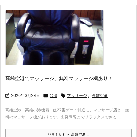
高雄空港でマッサージ。無料マッサージ機あり！

2020年3月24日

台湾

マッサージ
,
高雄空港
高雄空港（高雄小港機場）は27番ゲート付近に、マッサージ店と、無
料のマッサージ機があります。出発間際までリラックスできる ...
記事を読む
高雄空港 ...