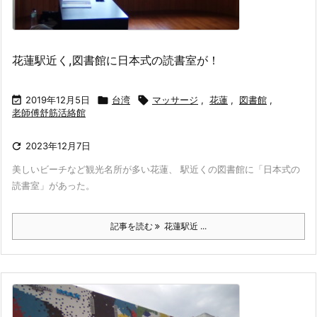
花蓮駅近く,図書館に日本式の読書室が！

2019年12月5日

台湾

マッサージ
,
花蓮
,
図書館
,
老師傅舒筋活絡館

2023年12月7日
美しいビーチなど観光名所が多い花蓮、 駅近くの図書館に「日本式の
読書室」があった。
記事を読む
花蓮駅近 ...