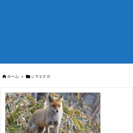

ホーム
>

シマエナガ