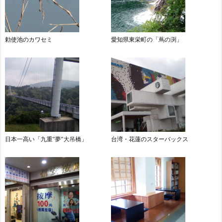
勅使池のカワセミ
愛知県東栄町の「蔦の渕」
日本一高い「九重“夢”大吊橋」
台湾・花蓮のスターバックス