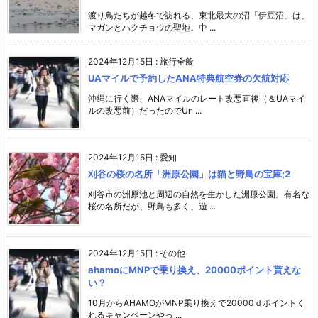
渡り鳥たちが越冬で訪れる、東北最大の沼「伊豆沼」は、
マガンとハクチョウの聖地。中 ...
2024年12月15日
:
旅行全般
UAマイルで予約したANA特典航空券の欠航対応
沖縄に行く際、ANAマイルのレート改悪直後（＆UAマイ
ルの改悪前）だったのでUn ...
2024年12月15日
:
愛知
刈谷の桜の名所「洲原公園」は猫と野鳥の宝庫;2
刈谷市の洲原池と周辺の自然を生かした洲原公園。有名な
桜の名所だが、野鳥も多く、遊 ...
2024年12月15日
:
その他
ahamoにMNPで乗り換え、20000ポイント貰えな
い？
10月からAHAMOがMNP乗り換えで20000ｄポイントく
れるキャンペーンやっ ...