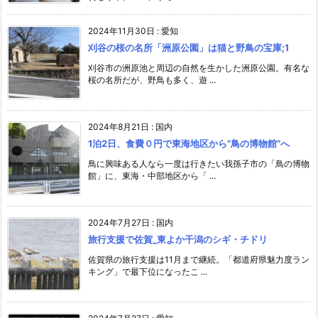
2024年11月30日
:
愛知
刈谷の桜の名所「洲原公園」は猫と野鳥の宝庫;1
刈谷市の洲原池と周辺の自然を生かした洲原公園。有名な
桜の名所だが、野鳥も多く、遊 ...
2024年8月21日
:
国内
1泊2日、食費０円で東海地区から”鳥の博物館”へ
鳥に興味ある人なら一度は行きたい我孫子市の「鳥の博物
館」に、東海・中部地区から「 ...
2024年7月27日
:
国内
旅行支援で佐賀_東よか干潟のシギ・チドリ
佐賀県の旅行支援は11月まで継続。「都道府県魅力度ラン
キング」で最下位になったこ ...