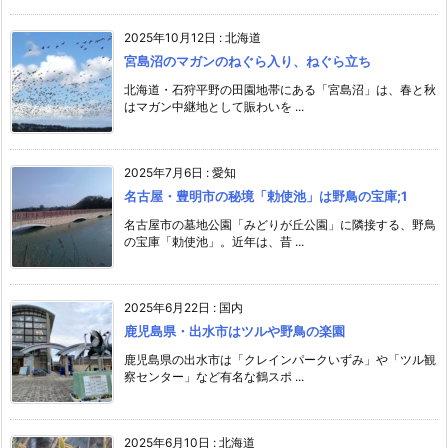
2025年10月12日
:
北海道
宮島沼のマガンのねぐら入り、ねぐら立ち
北海道・石狩平野の田園地帯にある「宮島沼」は、春と秋
はマガン中継地として賑わいを ...
2025年7月6日
:
愛知
名古屋・豊明市の秘境「勅使池」は野鳥の宝庫;1
名古屋市の墓地公園「みどりが丘公園」に隣接する、野鳥
の宝庫「勅使池」。近年は、昔 ...
2025年6月22日
:
国内
鹿児島県・出水市はツルや野鳥の楽園
鹿児島県の出水市は「クレインパークいずみ」や「ツル観
察センター」など有名な鶴スポ ...
2025年6月10日
:
北海道