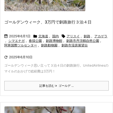
ゴールデンウィーク、3万円で釧路旅行３泊４日

2025年6月1日

北海道
,
国内

アリスイ
,
釧路
,
アカゲラ
,
シマエナガ
,
春採公園
,
釧路博物館
,
釧路市丹頂鶴自然公園
,
阿寒国際ツルセンター
,
釧路動物園
,
釧路市湿原展望台

2025年6月10日
ゴールデンウィーク思い立って３泊４日の釧路旅行。UnitedAirlinesの
マイルのおかげで総経費は3万円！
記事を読む
ゴールデ ...