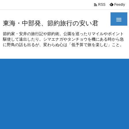
/*
*

Feedly
RSS

東海・中部発、節約旅行の安い君
節約家・安井の旅行記や節約術。公園を巡ったりマイルやポイント
駆使して遠出したり。シマエナガやタンチョウを機にある時から急
に野鳥の話も出るが、変わらぬ心は「低予算で旅を楽しむ」こと。