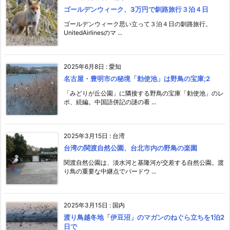
ゴールデンウィーク、3万円で釧路旅行３泊４日
ゴールデンウィーク思い立って３泊４日の釧路旅行。
UnitedAirlinesのマ ...
2025年6月8日
:
愛知
名古屋・豊明市の秘境「勅使池」は野鳥の宝庫;2
「みどりが丘公園」に隣接する野鳥の宝庫「勅使池」のレ
ポ、続編。中国語併記の謎の看 ...
2025年3月15日
:
台湾
台湾の関渡自然公園、台北市内の野鳥の楽園
関渡自然公園は、淡水河と基隆河が交差する自然公園。渡
り鳥の重要な中継点でバードウ ...
2025年3月15日
:
国内
渡り鳥越冬地「伊豆沼」のマガンのねぐら立ちを1泊2
日で