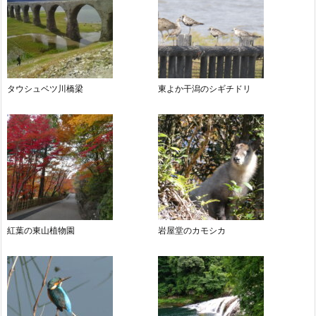
タウシュベツ川橋梁
東よか干潟のシギチドリ
紅葉の東山植物園
岩屋堂のカモシカ