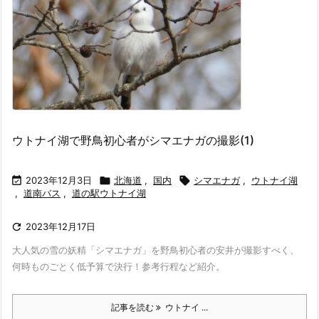
ウトナイ湖で野鳥初心者がシマエナガの撮影(1)

2023年12月3日

北海道
,
国内

シマエナガ
,
ウトナイ湖
,
道南バス
,
道の駅ウトナイ湖

2023年12月17日
大人気の雪の妖精「シマエナガ」を野鳥初心者の安井が撮影すべく、
何時ものごとく低予算で決行！参考行程など紹介。
記事を読む
ウトナイ ...