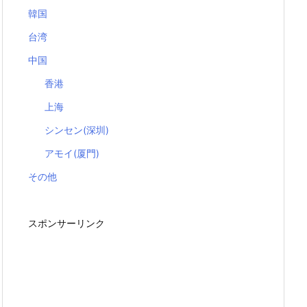
韓国
台湾
中国
香港
上海
シンセン(深圳)
アモイ(厦門)
その他
スポンサーリンク