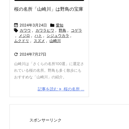
桜の名所「山崎川」は野鳥の宝庫

2024年3月24日

愛知

カワウ
,
カワラヒワ
,
野鳥
,
コゲラ
,
メジロ
,
ハト
,
シジュウカラ
,
ムクドリ
,
スズメ
,
山崎川

2024年7月27日
山崎川は「さくらの名所100選」に選定さ
れている桜の名所。野鳥も多く散歩にも
おすすめな「山崎川」の紹介。
記事を読む
桜の名所 ...
スポンサーリンク