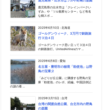
鹿児島県・出水市はツルや野鳥の楽園
鹿児島県の出水市は「クレインパークい
ずみ」や「ツル観察センター」など有名
な鶴スポ ...
2025年6月10日
:
北海道
ゴールデンウィーク、3万円で釧路旅
行３泊４日
ゴールデンウィーク思い立って３泊４日
の釧路旅行。UnitedAirlinesのマ ...
2025年6月8日
:
愛知
名古屋・豊明市の秘境「勅使池」は野
鳥の宝庫;2
「みどりが丘公園」に隣接する野鳥の宝
庫「勅使池」のレポ、続編。中国語併記
の謎の看 ...
2025年3月15日
:
台湾
台湾の関渡自然公園、台北市内の野鳥
の楽園