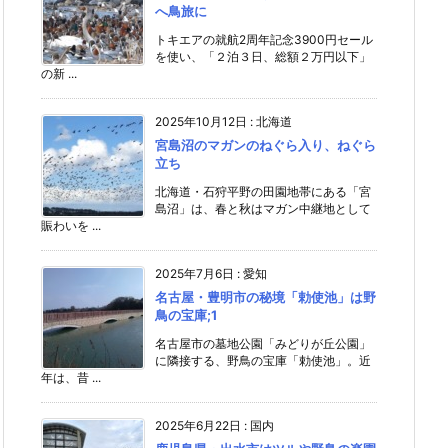
へ鳥旅に
トキエアの就航2周年記念3900円セール
を使い、「２泊３日、総額２万円以下」
の新 ...
2025年10月12日
:
北海道
宮島沼のマガンのねぐら入り、ねぐら
立ち
北海道・石狩平野の田園地帯にある「宮
島沼」は、春と秋はマガン中継地として
賑わいを ...
2025年7月6日
:
愛知
名古屋・豊明市の秘境「勅使池」は野
鳥の宝庫;1
名古屋市の墓地公園「みどりが丘公園」
に隣接する、野鳥の宝庫「勅使池」。近
年は、昔 ...
2025年6月22日
:
国内