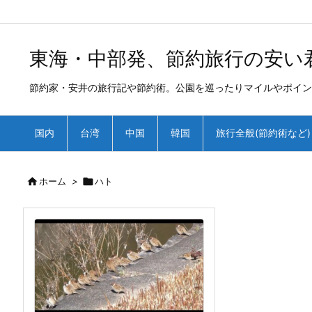
/*
*
東海・中部発、節約旅行の安い
節約家・安井の旅行記や節約術。公園を巡ったりマイルやポイン
国内
台湾
中国
韓国
旅行全般(節約術など)

ホーム
>

ハト