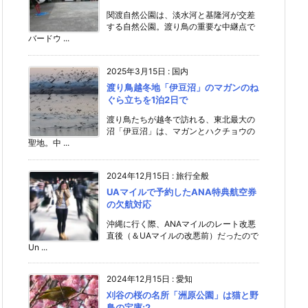
関渡自然公園は、淡水河と基隆河が交差
する自然公園。渡り鳥の重要な中継点で
バードウ ...
2025年3月15日
:
国内
渡り鳥越冬地「伊豆沼」のマガンのね
ぐら立ちを1泊2日で
渡り鳥たちが越冬で訪れる、東北最大の
沼「伊豆沼」は、マガンとハクチョウの
聖地。中 ...
2024年12月15日
:
旅行全般
UAマイルで予約したANA特典航空券
の欠航対応
沖縄に行く際、ANAマイルのレート改悪
直後（＆UAマイルの改悪前）だったので
Un ...
2024年12月15日
:
愛知
刈谷の桜の名所「洲原公園」は猫と野
鳥の宝庫;2