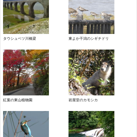
タウシュベツ川橋梁
東よか干潟のシギチドリ
紅葉の東山植物園
岩屋堂のカモシカ