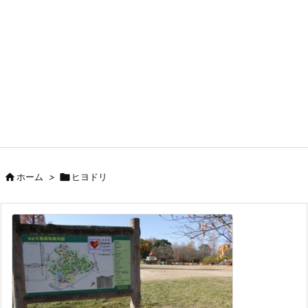

ホーム
>

ヒヨドリ