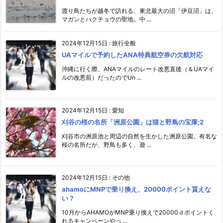
渡り鳥たちが越冬で訪れる、東北最大の沼「伊豆沼」は、
マガンとハクチョウの聖地。中 ...
2024年12月15日
:
旅行全般
UAマイルで予約したANA特典航空券の欠航対応
沖縄に行く際、ANAマイルのレート改悪直後（＆UAマイ
ルの改悪前）だったのでUn ...
2024年12月15日
:
愛知
刈谷の桜の名所「洲原公園」は猫と野鳥の宝庫;2
刈谷市の洲原池と周辺の自然を生かした洲原公園。有名な
桜の名所だが、野鳥も多く、遊 ...
2024年12月15日
:
その他
ahamoにMNPで乗り換え、20000ポイント貰えな
い？
10月からAHAMOがMNP乗り換えで20000ｄポイントく
れるキャンペーンやっ ...