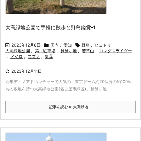
大高緑地公園で手軽に散歩と野鳥鑑賞-1

2023年12月8日

国内
,
愛知

野鳥
,
ヒヨドリ
,
大高緑地公園
,
第１駐車場
,
琵琶ヶ池
,
若草山
,
ロングスライダー
,
メジロ
,
スズメ
,
紅葉

2023年12月11日
近年ディノアドベンチャーで人気の、東京ドーム約20個分の約100ha
もの敷地を持つ大高緑地公園(名古屋市緑区)。琵琶ヶ池 ...
記事を読む
大高緑地 ...