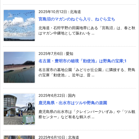
2025年10月12日
:
北海道
宮島沼のマガンのねぐら入り、ねぐら立ち
北海道・石狩平野の田園地帯にある「宮島沼」は、春と秋
はマガン中継地として賑わいを ...
2025年7月6日
:
愛知
名古屋・豊明市の秘境「勅使池」は野鳥の宝庫;1
名古屋市の墓地公園「みどりが丘公園」に隣接する、野鳥
の宝庫「勅使池」。近年は、昔 ...
2025年6月22日
:
国内
鹿児島県・出水市はツルや野鳥の楽園
鹿児島県の出水市は「クレインパークいずみ」や「ツル観
察センター」など有名な鶴スポ ...
2025年6月10日
:
北海道