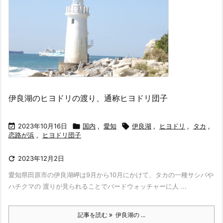
伊良湖のヒヨドリの渡り、通称ヒヨドリ団子

2023年10月16日

国内
,
愛知

伊良湖
,
ヒヨドリ
,
タカ
,
恋路が浜
,
ヒヨドリ団子

2023年12月2日
愛知県田原市の伊良湖岬は9月から10月にかけて、タカの一種サシバや
ハチクマの 渡りが見られることでバードウォッチャーに人 ...
記事を読む
伊良湖の ...