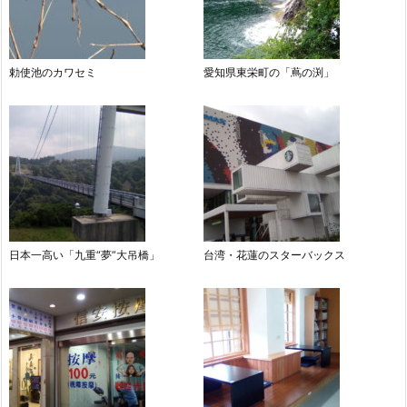
勅使池のカワセミ
愛知県東栄町の「蔦の渕」
日本一高い「九重“夢”大吊橋」
台湾・花蓮のスターバックス