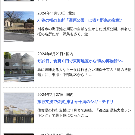
2024年11月30日
:
愛知
刈谷の桜の名所「洲原公園」は猫と野鳥の宝庫;1
刈谷市の洲原池と周辺の自然を生かした洲原公園。有名な
桜の名所だが、野鳥も多く、遊 ...
2024年8月21日
:
国内
1泊2日、食費０円で東海地区から”鳥の博物館”へ
鳥に興味ある人なら一度は行きたい我孫子市の「鳥の博物
館」に、東海・中部地区から「 ...
2024年7月27日
:
国内
旅行支援で佐賀_東よか干潟のシギ・チドリ
佐賀県の旅行支援は11月まで継続。「都道府県魅力度ラン
キング」で最下位になったこ ...