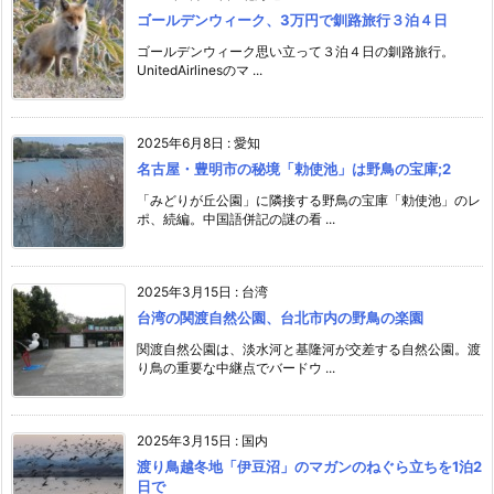
ゴールデンウィーク、3万円で釧路旅行３泊４日
ゴールデンウィーク思い立って３泊４日の釧路旅行。
UnitedAirlinesのマ ...
2025年6月8日
:
愛知
名古屋・豊明市の秘境「勅使池」は野鳥の宝庫;2
「みどりが丘公園」に隣接する野鳥の宝庫「勅使池」のレ
ポ、続編。中国語併記の謎の看 ...
2025年3月15日
:
台湾
台湾の関渡自然公園、台北市内の野鳥の楽園
関渡自然公園は、淡水河と基隆河が交差する自然公園。渡
り鳥の重要な中継点でバードウ ...
2025年3月15日
:
国内
渡り鳥越冬地「伊豆沼」のマガンのねぐら立ちを1泊2
日で