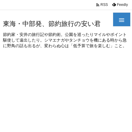
/*
*

Feedly
RSS

東海・中部発、節約旅行の安い君
節約家・安井の旅行記や節約術。公園を巡ったりマイルやポイント
駆使して遠出したり。シマエナガやタンチョウを機にある時から急
に野鳥の話も出るが、変わらぬ心は「低予算で旅を楽しむ」こと。