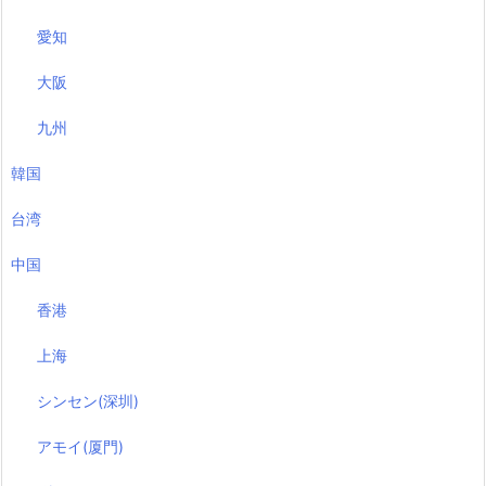
愛知
大阪
九州
韓国
台湾
中国
香港
上海
シンセン(深圳)
アモイ(厦門)