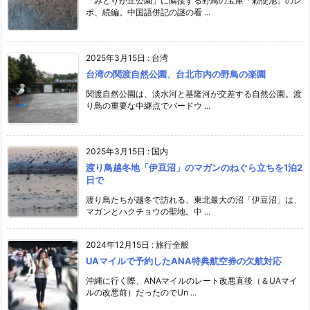
「みどりが丘公園」に隣接する野鳥の宝庫「勅使池」のレ
ポ、続編。中国語併記の謎の看 ...
2025年3月15日
:
台湾
台湾の関渡自然公園、台北市内の野鳥の楽園
関渡自然公園は、淡水河と基隆河が交差する自然公園。渡
り鳥の重要な中継点でバードウ ...
2025年3月15日
:
国内
渡り鳥越冬地「伊豆沼」のマガンのねぐら立ちを1泊2
日で
渡り鳥たちが越冬で訪れる、東北最大の沼「伊豆沼」は、
マガンとハクチョウの聖地。中 ...
2024年12月15日
:
旅行全般
UAマイルで予約したANA特典航空券の欠航対応
沖縄に行く際、ANAマイルのレート改悪直後（＆UAマイ
ルの改悪前）だったのでUn ...