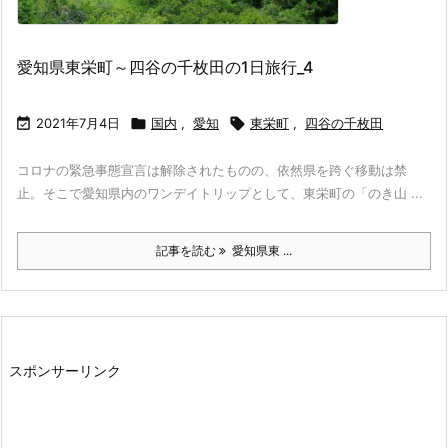
愛知県東栄町～四谷の千枚田の1日旅行_4

2021年7月4日

国内
,
愛知

東栄町
,
四谷の千枚田
コロナの緊急事態宣言は解除されたものの、依然県を跨ぐ移動は禁
止。そこで愛知県内のワンデイトリップとして、東栄町の「のき山 ...
記事を読む
愛知県東 ...
スポンサーリンク