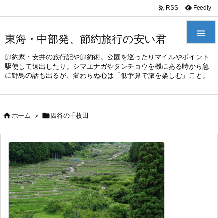
/*
*

Feedly
RSS

東海・中部発、節約旅行の安い君
節約家・安井の旅行記や節約術。公園を巡ったりマイルやポイント
駆使して遠出したり。シマエナガやタンチョウを機にある時から急
に野鳥の話も出るが、変わらぬ心は「低予算で旅を楽しむ」こと。

ホーム
>

四谷の千枚田