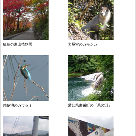
紅葉の東山植物園
岩屋堂のカモシカ
勅使池のカワセミ
愛知県東栄町の「蔦の渕」