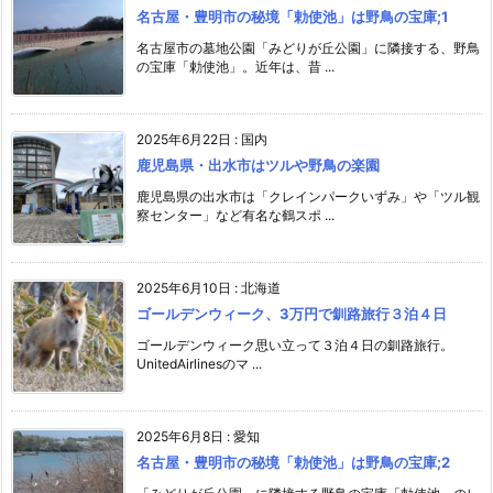
名古屋・豊明市の秘境「勅使池」は野鳥の宝庫;1
名古屋市の墓地公園「みどりが丘公園」に隣接する、野鳥
の宝庫「勅使池」。近年は、昔 ...
2025年6月22日
:
国内
鹿児島県・出水市はツルや野鳥の楽園
鹿児島県の出水市は「クレインパークいずみ」や「ツル観
察センター」など有名な鶴スポ ...
2025年6月10日
:
北海道
ゴールデンウィーク、3万円で釧路旅行３泊４日
ゴールデンウィーク思い立って３泊４日の釧路旅行。
UnitedAirlinesのマ ...
2025年6月8日
:
愛知
名古屋・豊明市の秘境「勅使池」は野鳥の宝庫;2