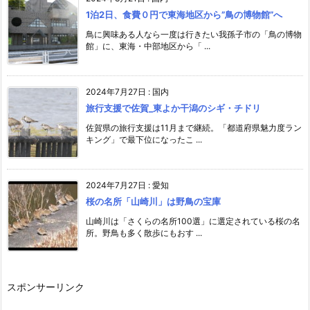
1泊2日、食費０円で東海地区から”鳥の博物館”へ
鳥に興味ある人なら一度は行きたい我孫子市の「鳥の博物
館」に、東海・中部地区から「 ...
2024年7月27日
:
国内
旅行支援で佐賀_東よか干潟のシギ・チドリ
佐賀県の旅行支援は11月まで継続。「都道府県魅力度ラン
キング」で最下位になったこ ...
2024年7月27日
:
愛知
桜の名所「山崎川」は野鳥の宝庫
山崎川は「さくらの名所100選」に選定されている桜の名
所。野鳥も多く散歩にもおす ...
スポンサーリンク