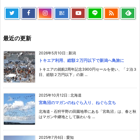

B!
最近の更新
2026年5月10日
:
新潟
トキエア利用、総額２万円以下で新潟へ鳥旅に
トキエアの就航2周年記念3900円セールを使い、「２泊３
日、総額２万円以下」の新 ...
2025年10月12日
:
北海道
宮島沼のマガンのねぐら入り、ねぐら立ち
北海道・石狩平野の田園地帯にある「宮島沼」は、春と秋
はマガン中継地として賑わいを ...
2025年7月6日
:
愛知