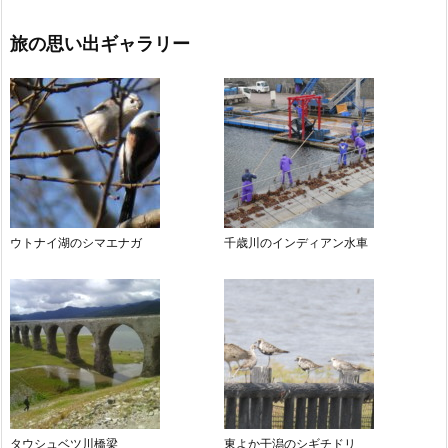
旅の思い出ギャラリー
ウトナイ湖のシマエナガ
千歳川のインディアン水車
タウシュベツ川橋梁
東よか干潟のシギチドリ