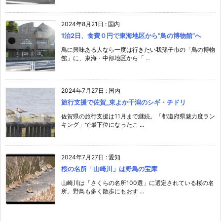
2024年8月21日
:
国内
1泊2日、食費０円で東海地区から”鳥の博物館”へ
鳥に興味ある人なら一度は行きたい我孫子市の「鳥の博物
館」に、東海・中部地区から「 ...
2024年7月27日
:
国内
旅行支援で佐賀_東よか干潟のシギ・チドリ
佐賀県の旅行支援は11月まで継続。「都道府県魅力度ラン
キング」で最下位になったこ ...
2024年7月27日
:
愛知
桜の名所「山崎川」は野鳥の宝庫
山崎川は「さくらの名所100選」に選定されている桜の名
所。野鳥も多く散歩にもおす ...