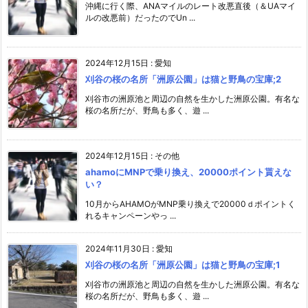
沖縄に行く際、ANAマイルのレート改悪直後（＆UAマイ
ルの改悪前）だったのでUn ...
2024年12月15日
:
愛知
刈谷の桜の名所「洲原公園」は猫と野鳥の宝庫;2
刈谷市の洲原池と周辺の自然を生かした洲原公園。有名な
桜の名所だが、野鳥も多く、遊 ...
2024年12月15日
:
その他
ahamoにMNPで乗り換え、20000ポイント貰えな
い？
10月からAHAMOがMNP乗り換えで20000ｄポイントく
れるキャンペーンやっ ...
2024年11月30日
:
愛知
刈谷の桜の名所「洲原公園」は猫と野鳥の宝庫;1
刈谷市の洲原池と周辺の自然を生かした洲原公園。有名な
桜の名所だが、野鳥も多く、遊 ...