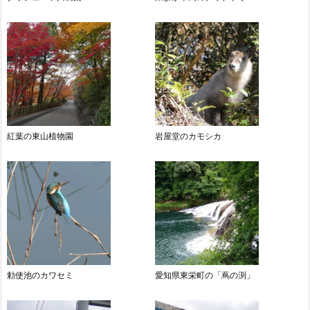
紅葉の東山植物園
岩屋堂のカモシカ
勅使池のカワセミ
愛知県東栄町の「蔦の渕」