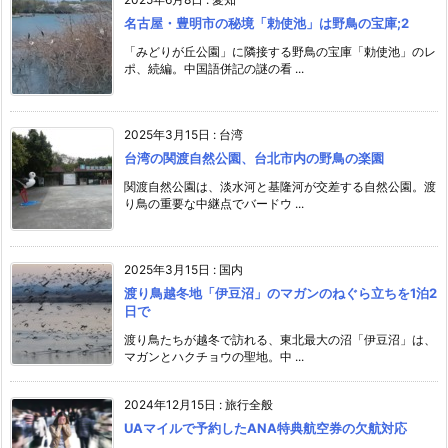
名古屋・豊明市の秘境「勅使池」は野鳥の宝庫;2
「みどりが丘公園」に隣接する野鳥の宝庫「勅使池」のレ
ポ、続編。中国語併記の謎の看 ...
2025年3月15日
:
台湾
台湾の関渡自然公園、台北市内の野鳥の楽園
関渡自然公園は、淡水河と基隆河が交差する自然公園。渡
り鳥の重要な中継点でバードウ ...
2025年3月15日
:
国内
渡り鳥越冬地「伊豆沼」のマガンのねぐら立ちを1泊2
日で
渡り鳥たちが越冬で訪れる、東北最大の沼「伊豆沼」は、
マガンとハクチョウの聖地。中 ...
2024年12月15日
:
旅行全般
UAマイルで予約したANA特典航空券の欠航対応