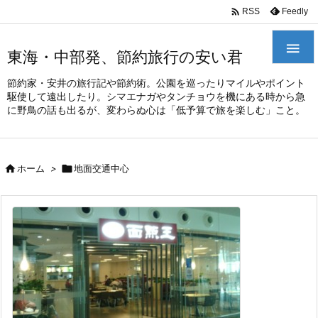
/*
*

Feedly
RSS

東海・中部発、節約旅行の安い君
節約家・安井の旅行記や節約術。公園を巡ったりマイルやポイント
駆使して遠出したり。シマエナガやタンチョウを機にある時から急
に野鳥の話も出るが、変わらぬ心は「低予算で旅を楽しむ」こと。

ホーム
>

地面交通中心