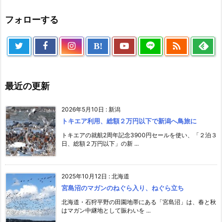
フォローする

B!
最近の更新
2026年5月10日
:
新潟
トキエア利用、総額２万円以下で新潟へ鳥旅に
トキエアの就航2周年記念3900円セールを使い、「２泊３
日、総額２万円以下」の新 ...
2025年10月12日
:
北海道
宮島沼のマガンのねぐら入り、ねぐら立ち
北海道・石狩平野の田園地帯にある「宮島沼」は、春と秋
はマガン中継地として賑わいを ...