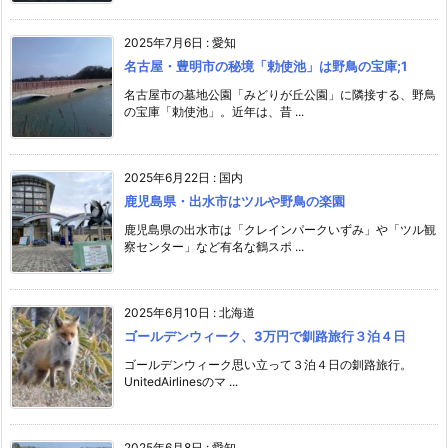
2025年7月6日
:
愛知
名古屋・豊明市の秘境「勅使池」は野鳥の宝庫;1
名古屋市の墓地公園「みどりが丘公園」に隣接する、野鳥
の宝庫「勅使池」。近年は、昔 ...
2025年6月22日
:
国内
鹿児島県・出水市はツルや野鳥の楽園
鹿児島県の出水市は「クレインパークいずみ」や「ツル観
察センター」など有名な鶴スポ ...
2025年6月10日
:
北海道
ゴールデンウィーク、3万円で釧路旅行３泊４日
ゴールデンウィーク思い立って３泊４日の釧路旅行。
UnitedAirlinesのマ ...
2025年6月8日
:
愛知