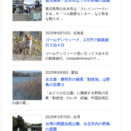
鹿児島県・出水市はツルや野鳥の楽園
鹿児島県の出水市は「クレインパークい
ずみ」や「ツル観察センター」など有名
な鶴スポ ...
2025年6月10日
:
北海道
ゴールデンウィーク、3万円で釧路旅
行３泊４日
ゴールデンウィーク思い立って３泊４日
の釧路旅行。UnitedAirlinesのマ ...
2025年6月8日
:
愛知
名古屋・豊明市の秘境「勅使池」は野
鳥の宝庫;2
「みどりが丘公園」に隣接する野鳥の宝
庫「勅使池」のレポ、続編。中国語併記
の謎の看 ...
2025年3月15日
:
台湾
台湾の関渡自然公園、台北市内の野鳥
の楽園