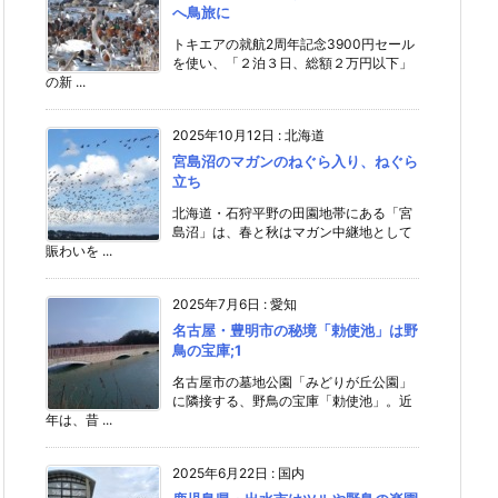
へ鳥旅に
トキエアの就航2周年記念3900円セール
を使い、「２泊３日、総額２万円以下」
の新 ...
2025年10月12日
:
北海道
宮島沼のマガンのねぐら入り、ねぐら
立ち
北海道・石狩平野の田園地帯にある「宮
島沼」は、春と秋はマガン中継地として
賑わいを ...
2025年7月6日
:
愛知
名古屋・豊明市の秘境「勅使池」は野
鳥の宝庫;1
名古屋市の墓地公園「みどりが丘公園」
に隣接する、野鳥の宝庫「勅使池」。近
年は、昔 ...
2025年6月22日
:
国内