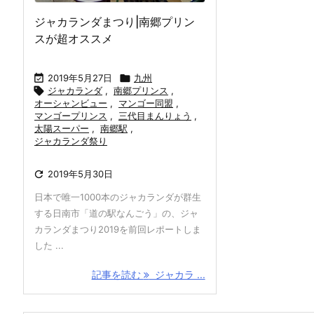
ジャカランダまつり|南郷プリン
スが超オススメ

2019年5月27日

九州

ジャカランダ
,
南郷プリンス
,
オーシャンビュー
,
マンゴー同盟
,
マンゴープリンス
,
三代目まんりょう
,
太陽スーパー
,
南郷駅
,
ジャカランダ祭り

2019年5月30日
日本で唯一1000本のジャカランダが群生
する日南市「道の駅なんごう」の、ジャ
カランダまつり2019を前回レポートしま
した ...
記事を読む
ジャカラ ...