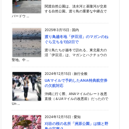
関渡自然公園は、淡水河と基隆河が交差
する自然公園。渡り鳥の重要な中継点で
バードウ ...
2025年3月15日
:
国内
渡り鳥越冬地「伊豆沼」のマガンのね
ぐら立ちを1泊2日で
渡り鳥たちが越冬で訪れる、東北最大の
沼「伊豆沼」は、マガンとハクチョウの
聖地。中 ...
2024年12月15日
:
旅行全般
UAマイルで予約したANA特典航空券
の欠航対応
沖縄に行く際、ANAマイルのレート改悪
直後（＆UAマイルの改悪前）だったので
Un ...
2024年12月15日
:
愛知
刈谷の桜の名所「洲原公園」は猫と野
鳥の宝庫;2