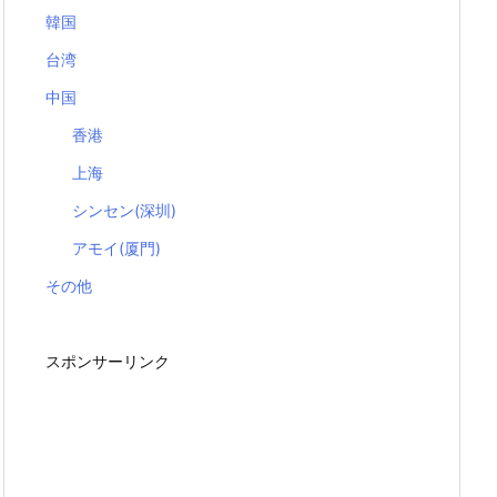
韓国
台湾
中国
香港
上海
シンセン(深圳)
アモイ(厦門)
その他
スポンサーリンク