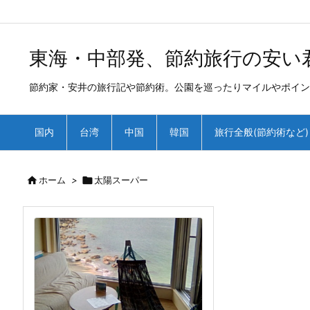
/*
*
東海・中部発、節約旅行の安い
節約家・安井の旅行記や節約術。公園を巡ったりマイルやポイン
国内
台湾
中国
韓国
旅行全般(節約術など)

ホーム
>

太陽スーパー