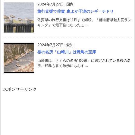
2024年7月27日
:
国内
旅行支援で佐賀_東よか干潟のシギ・チドリ
佐賀県の旅行支援は11月まで継続。「都道府県魅力度ラン
キング」で最下位になったこ ...
2024年7月27日
:
愛知
桜の名所「山崎川」は野鳥の宝庫
山崎川は「さくらの名所100選」に選定されている桜の名
所。野鳥も多く散歩にもおす ...
スポンサーリンク