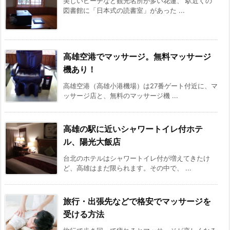
美しいビーチなど観光名所が多い花蓮、 駅近くの
図書館に「日本式の読書室」があった ...
高雄空港でマッサージ。無料マッサージ
機あり！
高雄空港（高雄小港機場）は27番ゲート付近に、マ
ッサージ店と、無料のマッサージ機 ...
高雄の駅に近いシャワートイレ付ホテ
ル、陽光大飯店
台北のホテルはシャワートイレ付が増えてきたけ
ど、高雄はまだ限られます。その中で、 ...
旅行・出張先などで格安でマッサージを
受ける方法