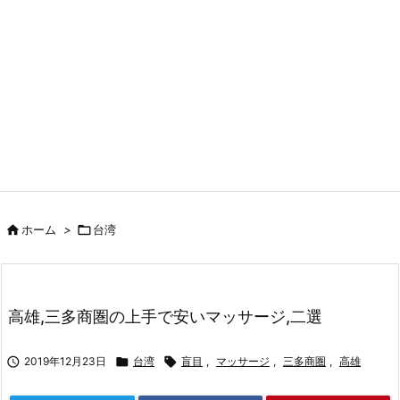

ホーム
>

台湾
高雄,三多商圏の上手で安いマッサージ,二選

2019年12月23日

台湾

盲目
,
マッサージ
,
三多商圏
,
高雄