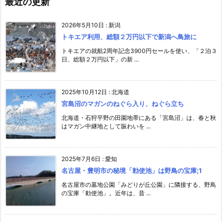
最近の更新
2026年5月10日
:
新潟
トキエア利用、総額２万円以下で新潟へ鳥旅に
トキエアの就航2周年記念3900円セールを使い、「２泊３
日、総額２万円以下」の新 ...
2025年10月12日
:
北海道
宮島沼のマガンのねぐら入り、ねぐら立ち
北海道・石狩平野の田園地帯にある「宮島沼」は、春と秋
はマガン中継地として賑わいを ...
2025年7月6日
:
愛知
名古屋・豊明市の秘境「勅使池」は野鳥の宝庫;1
名古屋市の墓地公園「みどりが丘公園」に隣接する、野鳥
の宝庫「勅使池」。近年は、昔 ...