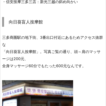
・信安按摩三多三店：新光三越の斜め向かい
向日葵盲人按摩館
三多商圏駅の地下街、3番出口付近にあるためアクセス抜群
な
「向日葵盲人按摩館」。写真ご覧の通り、頭～肩のマッサ
ージは200元、
全身マッサージ60分でもたった600元なんです。