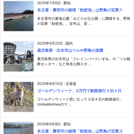
2025年7月6日
:
愛知
名古屋・豊明市の秘境「勅使池」は野鳥の宝庫;1
名古屋市の墓地公園「みどりが丘公園」に隣接する、野鳥
の宝庫「勅使池」。近年は、昔 ...
2025年6月22日
:
国内
鹿児島県・出水市はツルや野鳥の楽園
鹿児島県の出水市は「クレインパークいずみ」や「ツル観
察センター」など有名な鶴スポ ...
2025年6月10日
:
北海道
ゴールデンウィーク、3万円で釧路旅行３泊４日
ゴールデンウィーク思い立って３泊４日の釧路旅行。
UnitedAirlinesのマ ...
2025年6月8日
:
愛知
名古屋・豊明市の秘境「勅使池」は野鳥の宝庫;2