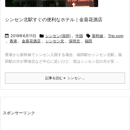
シンセン北駅すぐの便利なホテル｜金葵花酒店

2019年6月11日

シンセン(深圳)
,
中国

新幹線
,
Trip.com
,
香港
,
金葵花酒店
,
シンセン北
,
深圳北
,
福田
香港から新幹線でシンセン入国する場合、福田駅かシンセン北駅。福
田駅の方が華強北など中心に近いけど、宿はシンセン北の方が安 ...
記事を読む
シンセン ...
スポンサーリンク