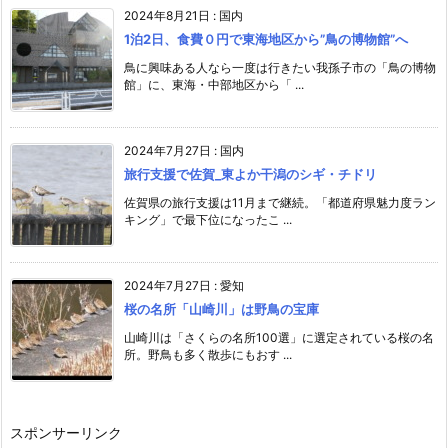
2024年8月21日
:
国内
1泊2日、食費０円で東海地区から”鳥の博物館”へ
鳥に興味ある人なら一度は行きたい我孫子市の「鳥の博物
館」に、東海・中部地区から「 ...
2024年7月27日
:
国内
旅行支援で佐賀_東よか干潟のシギ・チドリ
佐賀県の旅行支援は11月まで継続。「都道府県魅力度ラン
キング」で最下位になったこ ...
2024年7月27日
:
愛知
桜の名所「山崎川」は野鳥の宝庫
山崎川は「さくらの名所100選」に選定されている桜の名
所。野鳥も多く散歩にもおす ...
スポンサーリンク