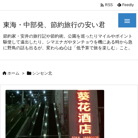
/*
*

Feedly
RSS

東海・中部発、節約旅行の安い君
節約家・安井の旅行記や節約術。公園を巡ったりマイルやポイント
駆使して遠出したり。シマエナガやタンチョウを機にある時から急
に野鳥の話も出るが、変わらぬ心は「低予算で旅を楽しむ」こと。

ホーム
>

シンセン北