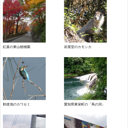
紅葉の東山植物園
岩屋堂のカモシカ
勅使池のカワセミ
愛知県東栄町の「蔦の渕」