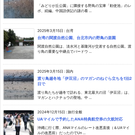
「みどりが丘公園」に隣接する野鳥の宝庫「勅使池」のレ
ポ、続編。中国語併記の謎の看 ...
2025年3月15日
:
台湾
台湾の関渡自然公園、台北市内の野鳥の楽園
関渡自然公園は、淡水河と基隆河が交差する自然公園。渡
り鳥の重要な中継点でバードウ ...
2025年3月15日
:
国内
渡り鳥越冬地「伊豆沼」のマガンのねぐら立ちを1泊2
日で
渡り鳥たちが越冬で訪れる、東北最大の沼「伊豆沼」は、
マガンとハクチョウの聖地。中 ...
2024年12月15日
:
旅行全般
UAマイルで予約したANA特典航空券の欠航対応
沖縄に行く際、ANAマイルのレート改悪直後（＆UAマイ
ルの改悪前）だったのでUn ...