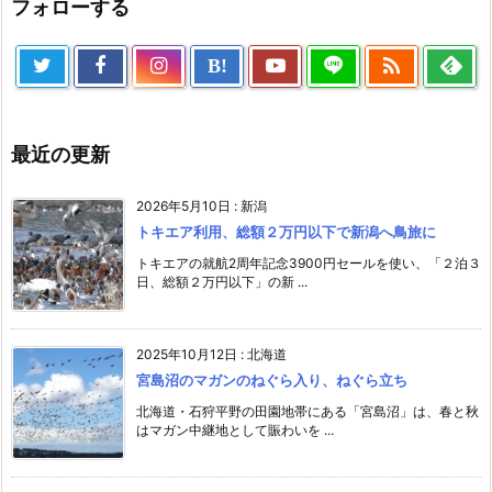
フォローする

B!
最近の更新
2026年5月10日
:
新潟
トキエア利用、総額２万円以下で新潟へ鳥旅に
トキエアの就航2周年記念3900円セールを使い、「２泊３
日、総額２万円以下」の新 ...
2025年10月12日
:
北海道
宮島沼のマガンのねぐら入り、ねぐら立ち
北海道・石狩平野の田園地帯にある「宮島沼」は、春と秋
はマガン中継地として賑わいを ...