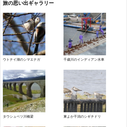
旅の思い出ギャラリー
ウトナイ湖のシマエナガ
千歳川のインディアン水車
タウシュベツ川橋梁
東よか干潟のシギチドリ