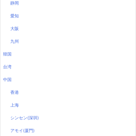
静岡
愛知
大阪
九州
韓国
台湾
中国
香港
上海
シンセン(深圳)
アモイ(厦門)