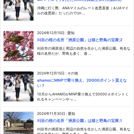
沖縄に行く際、ANAマイルのレート改悪直後（＆UAマイ
ルの改悪前）だったのでUn ...
2024年12月15日
:
愛知
刈谷の桜の名所「洲原公園」は猫と野鳥の宝庫;2
刈谷市の洲原池と周辺の自然を生かした洲原公園。有名な
桜の名所だが、野鳥も多く、遊 ...
2024年12月15日
:
その他
ahamoにMNPで乗り換え、20000ポイント貰えな
い？
10月からAHAMOがMNP乗り換えで20000ｄポイントく
れるキャンペーンやっ ...
2024年11月30日
:
愛知
刈谷の桜の名所「洲原公園」は猫と野鳥の宝庫;1
刈谷市の洲原池と周辺の自然を生かした洲原公園。有名な