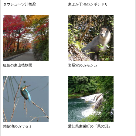
タウシュベツ川橋梁
東よか干潟のシギチドリ
紅葉の東山植物園
岩屋堂のカモシカ
勅使池のカワセミ
愛知県東栄町の「蔦の渕」