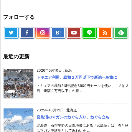
フォローする

B!
最近の更新
2026年5月10日
:
新潟
トキエア利用、総額２万円以下で新潟へ鳥旅に
トキエアの就航2周年記念3900円セールを使い、「２泊３
日、総額２万円以下」の新 ...
2025年10月12日
:
北海道
宮島沼のマガンのねぐら入り、ねぐら立ち
北海道・石狩平野の田園地帯にある「宮島沼」は、春と秋
はマガン中継地として賑わいを ...