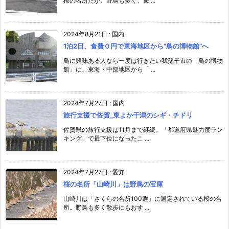
桜の名所だが、野鳥も多く、遊 ...
2024年8月21日
:
国内
1泊2日、食費０円で東海地区から”鳥の博物館”へ
鳥に興味ある人なら一度は行きたい我孫子市の「鳥の博物
館」に、東海・中部地区から「 ...
2024年7月27日
:
国内
旅行支援で佐賀_東よか干潟のシギ・チドリ
佐賀県の旅行支援は11月まで継続。「都道府県魅力度ラン
キング」で最下位になったこ ...
2024年7月27日
:
愛知
桜の名所「山崎川」は野鳥の宝庫
山崎川は「さくらの名所100選」に選定されている桜の名
所。野鳥も多く散歩にもおす ...