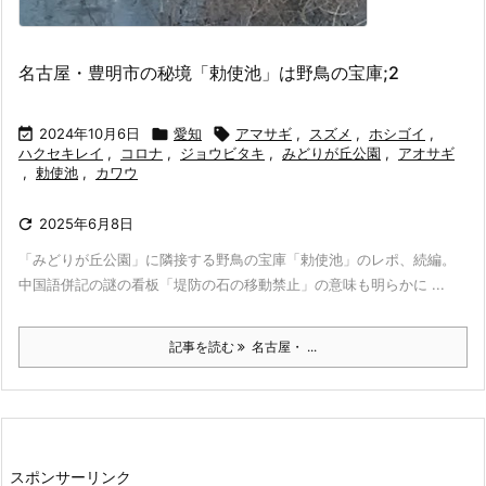
名古屋・豊明市の秘境「勅使池」は野鳥の宝庫;2

2024年10月6日

愛知

アマサギ
,
スズメ
,
ホシゴイ
,
ハクセキレイ
,
コロナ
,
ジョウビタキ
,
みどりが丘公園
,
アオサギ
,
勅使池
,
カワウ

2025年6月8日
「みどりが丘公園」に隣接する野鳥の宝庫「勅使池」のレポ、続編。
中国語併記の謎の看板「堤防の石の移動禁止」の意味も明らかに ...
記事を読む
名古屋・ ...
スポンサーリンク