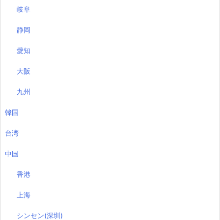
岐阜
静岡
愛知
大阪
九州
韓国
台湾
中国
香港
上海
シンセン(深圳)