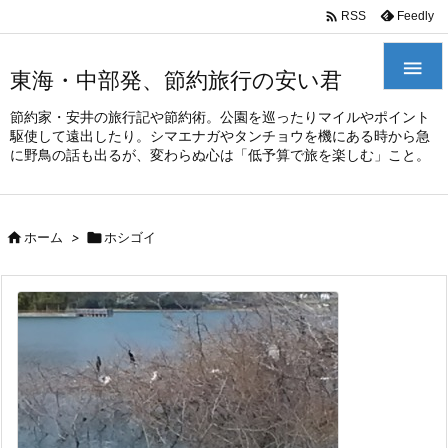
/*
*

Feedly
RSS

東海・中部発、節約旅行の安い君
節約家・安井の旅行記や節約術。公園を巡ったりマイルやポイント
駆使して遠出したり。シマエナガやタンチョウを機にある時から急
に野鳥の話も出るが、変わらぬ心は「低予算で旅を楽しむ」こと。

ホーム
>

ホシゴイ