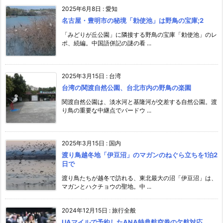
2025年6月8日
:
愛知
名古屋・豊明市の秘境「勅使池」は野鳥の宝庫;2
「みどりが丘公園」に隣接する野鳥の宝庫「勅使池」のレ
ポ、続編。中国語併記の謎の看 ...
2025年3月15日
:
台湾
台湾の関渡自然公園、台北市内の野鳥の楽園
関渡自然公園は、淡水河と基隆河が交差する自然公園。渡
り鳥の重要な中継点でバードウ ...
2025年3月15日
:
国内
渡り鳥越冬地「伊豆沼」のマガンのねぐら立ちを1泊2
日で
渡り鳥たちが越冬で訪れる、東北最大の沼「伊豆沼」は、
マガンとハクチョウの聖地。中 ...
2024年12月15日
:
旅行全般
UAマイルで予約したANA特典航空券の欠航対応