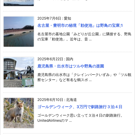
2025年7月6日
:
愛知
名古屋・豊明市の秘境「勅使池」は野鳥の宝庫;1
名古屋市の墓地公園「みどりが丘公園」に隣接する、野鳥
の宝庫「勅使池」。近年は、昔 ...
2025年6月22日
:
国内
鹿児島県・出水市はツルや野鳥の楽園
鹿児島県の出水市は「クレインパークいずみ」や「ツル観
察センター」など有名な鶴スポ ...
2025年6月10日
:
北海道
ゴールデンウィーク、3万円で釧路旅行３泊４日
ゴールデンウィーク思い立って３泊４日の釧路旅行。
UnitedAirlinesのマ ...