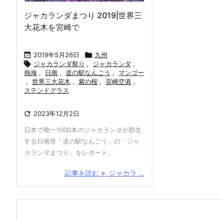
ジャカランダまつり 2019|世界三
大花木を宮崎で

2019年5月26日

九州

ジャカランダ祭り
,
ジャカランダ
,
熱海
,
日南
,
道の駅なんごう
,
マンゴー
,
世界三大花木
,
紫の桜
,
宮崎空港
,
ステンドグラス

2023年12月2日
日本で唯一1000本のジャカランダが群生
する日南市「道の駅なんごう」の「ジャ
カランダまつり」をレポート。
記事を読む
ジャカラ ...