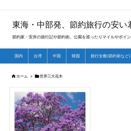
/*
*
東海・中部発、節約旅行の安い
節約家・安井の旅行記や節約術。公園を巡ったりマイルやポイン
国内
台湾
中国
韓国
旅行全般(節約術など)

ホーム
>

世界三大花木