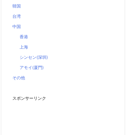
韓国
台湾
中国
香港
上海
シンセン(深圳)
アモイ(厦門)
その他
スポンサーリンク