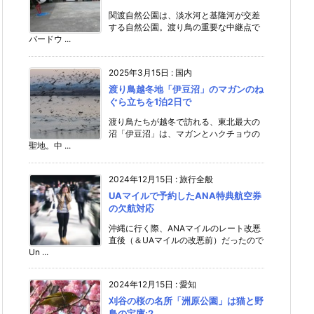
関渡自然公園は、淡水河と基隆河が交差
する自然公園。渡り鳥の重要な中継点で
バードウ ...
2025年3月15日
:
国内
渡り鳥越冬地「伊豆沼」のマガンのね
ぐら立ちを1泊2日で
渡り鳥たちが越冬で訪れる、東北最大の
沼「伊豆沼」は、マガンとハクチョウの
聖地。中 ...
2024年12月15日
:
旅行全般
UAマイルで予約したANA特典航空券
の欠航対応
沖縄に行く際、ANAマイルのレート改悪
直後（＆UAマイルの改悪前）だったので
Un ...
2024年12月15日
:
愛知
刈谷の桜の名所「洲原公園」は猫と野
鳥の宝庫;2