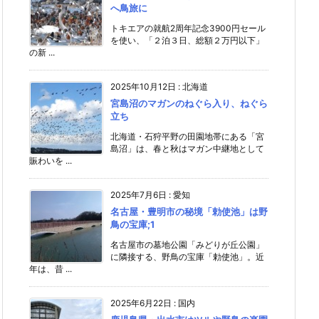
へ鳥旅に
トキエアの就航2周年記念3900円セール
を使い、「２泊３日、総額２万円以下」
の新 ...
2025年10月12日
:
北海道
宮島沼のマガンのねぐら入り、ねぐら
立ち
北海道・石狩平野の田園地帯にある「宮
島沼」は、春と秋はマガン中継地として
賑わいを ...
2025年7月6日
:
愛知
名古屋・豊明市の秘境「勅使池」は野
鳥の宝庫;1
名古屋市の墓地公園「みどりが丘公園」
に隣接する、野鳥の宝庫「勅使池」。近
年は、昔 ...
2025年6月22日
:
国内