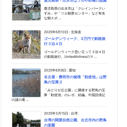
鹿児島県・出水市はツルや野鳥の楽園
鹿児島県の出水市は「クレインパークい
ずみ」や「ツル観察センター」など有名
な鶴スポ ...
2025年6月10日
:
北海道
ゴールデンウィーク、3万円で釧路旅
行３泊４日
ゴールデンウィーク思い立って３泊４日
の釧路旅行。UnitedAirlinesのマ ...
2025年6月8日
:
愛知
名古屋・豊明市の秘境「勅使池」は野
鳥の宝庫;2
「みどりが丘公園」に隣接する野鳥の宝
庫「勅使池」のレポ、続編。中国語併記
の謎の看 ...
2025年3月15日
:
台湾
台湾の関渡自然公園、台北市内の野鳥
の楽園