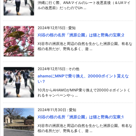
沖縄に行く際、ANAマイルのレート改悪直後（＆UAマイ
ルの改悪前）だったのでUn ...
2024年12月15日
:
愛知
刈谷の桜の名所「洲原公園」は猫と野鳥の宝庫;2
刈谷市の洲原池と周辺の自然を生かした洲原公園。有名な
桜の名所だが、野鳥も多く、遊 ...
2024年12月15日
:
その他
ahamoにMNPで乗り換え、20000ポイント貰えな
い？
10月からAHAMOがMNP乗り換えで20000ｄポイントく
れるキャンペーンやっ ...
2024年11月30日
:
愛知
刈谷の桜の名所「洲原公園」は猫と野鳥の宝庫;1
刈谷市の洲原池と周辺の自然を生かした洲原公園。有名な
桜の名所だが、野鳥も多く、遊 ...