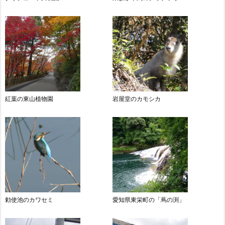
紅葉の東山植物園
岩屋堂のカモシカ
勅使池のカワセミ
愛知県東栄町の「蔦の渕」