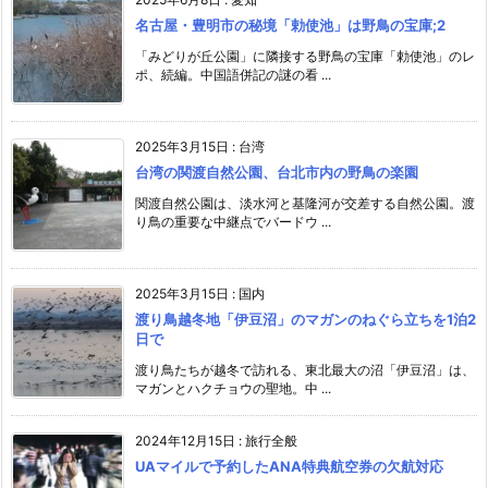
名古屋・豊明市の秘境「勅使池」は野鳥の宝庫;2
「みどりが丘公園」に隣接する野鳥の宝庫「勅使池」のレ
ポ、続編。中国語併記の謎の看 ...
2025年3月15日
:
台湾
台湾の関渡自然公園、台北市内の野鳥の楽園
関渡自然公園は、淡水河と基隆河が交差する自然公園。渡
り鳥の重要な中継点でバードウ ...
2025年3月15日
:
国内
渡り鳥越冬地「伊豆沼」のマガンのねぐら立ちを1泊2
日で
渡り鳥たちが越冬で訪れる、東北最大の沼「伊豆沼」は、
マガンとハクチョウの聖地。中 ...
2024年12月15日
:
旅行全般
UAマイルで予約したANA特典航空券の欠航対応