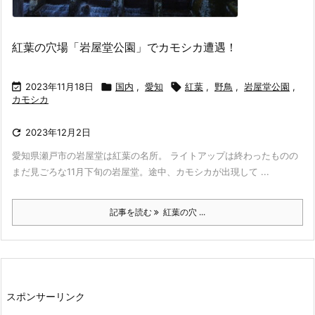
紅葉の穴場「岩屋堂公園」でカモシカ遭遇！

2023年11月18日

国内
,
愛知

紅葉
,
野鳥
,
岩屋堂公園
,
カモシカ

2023年12月2日
愛知県瀬戸市の岩屋堂は紅葉の名所。 ライトアップは終わったものの
まだ見ごろな11月下旬の岩屋堂。途中、カモシカが出現して ...
記事を読む
紅葉の穴 ...
スポンサーリンク