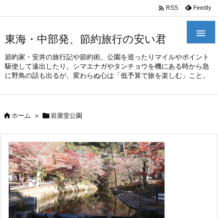
/*
*

Feedly
RSS

東海・中部発、節約旅行の安い君
節約家・安井の旅行記や節約術。公園を巡ったりマイルやポイント
駆使して遠出したり。シマエナガやタンチョウを機にある時から急
に野鳥の話も出るが、変わらぬ心は「低予算で旅を楽しむ」こと。

ホーム
>

岩屋堂公園