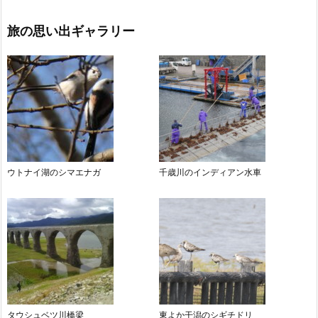
旅の思い出ギャラリー
ウトナイ湖のシマエナガ
千歳川のインディアン水車
タウシュベツ川橋梁
東よか干潟のシギチドリ