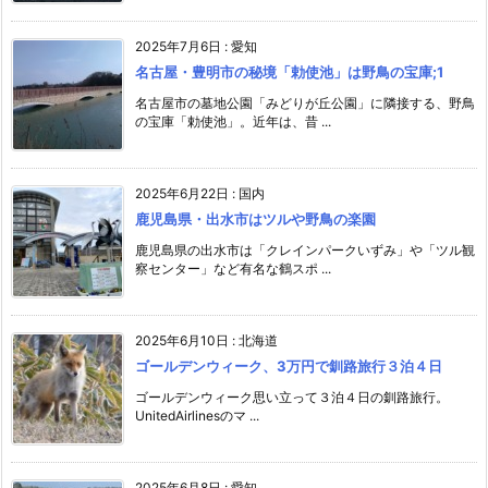
2025年7月6日
:
愛知
名古屋・豊明市の秘境「勅使池」は野鳥の宝庫;1
名古屋市の墓地公園「みどりが丘公園」に隣接する、野鳥
の宝庫「勅使池」。近年は、昔 ...
2025年6月22日
:
国内
鹿児島県・出水市はツルや野鳥の楽園
鹿児島県の出水市は「クレインパークいずみ」や「ツル観
察センター」など有名な鶴スポ ...
2025年6月10日
:
北海道
ゴールデンウィーク、3万円で釧路旅行３泊４日
ゴールデンウィーク思い立って３泊４日の釧路旅行。
UnitedAirlinesのマ ...
2025年6月8日
:
愛知