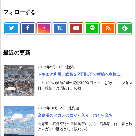
フォローする

B!
最近の更新
2026年5月10日
:
新潟
トキエア利用、総額２万円以下で新潟へ鳥旅に
トキエアの就航2周年記念3900円セールを使い、「２泊３
日、総額２万円以下」の新 ...
2025年10月12日
:
北海道
宮島沼のマガンのねぐら入り、ねぐら立ち
北海道・石狩平野の田園地帯にある「宮島沼」は、春と秋
はマガン中継地として賑わいを ...