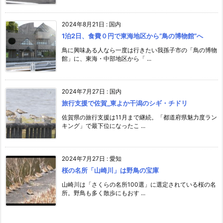
2024年8月21日
:
国内
1泊2日、食費０円で東海地区から”鳥の博物館”へ
鳥に興味ある人なら一度は行きたい我孫子市の「鳥の博物
館」に、東海・中部地区から「 ...
2024年7月27日
:
国内
旅行支援で佐賀_東よか干潟のシギ・チドリ
佐賀県の旅行支援は11月まで継続。「都道府県魅力度ラン
キング」で最下位になったこ ...
2024年7月27日
:
愛知
桜の名所「山崎川」は野鳥の宝庫
山崎川は「さくらの名所100選」に選定されている桜の名
所。野鳥も多く散歩にもおす ...