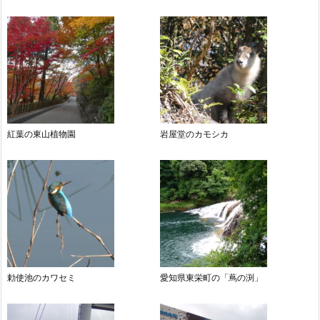
紅葉の東山植物園
岩屋堂のカモシカ
勅使池のカワセミ
愛知県東栄町の「蔦の渕」