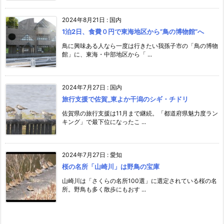
2024年8月21日
:
国内
1泊2日、食費０円で東海地区から”鳥の博物館”へ
鳥に興味ある人なら一度は行きたい我孫子市の「鳥の博物
館」に、東海・中部地区から「 ...
2024年7月27日
:
国内
旅行支援で佐賀_東よか干潟のシギ・チドリ
佐賀県の旅行支援は11月まで継続。「都道府県魅力度ラン
キング」で最下位になったこ ...
2024年7月27日
:
愛知
桜の名所「山崎川」は野鳥の宝庫
山崎川は「さくらの名所100選」に選定されている桜の名
所。野鳥も多く散歩にもおす ...