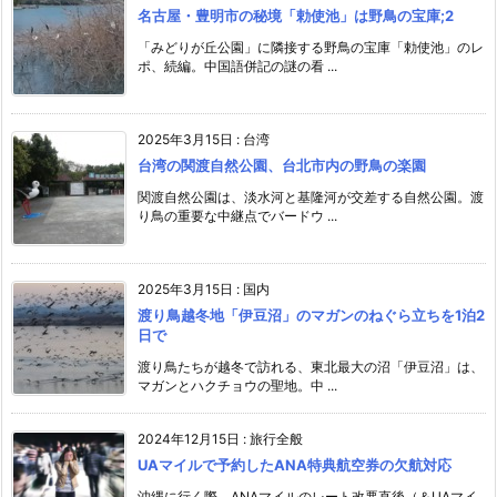
名古屋・豊明市の秘境「勅使池」は野鳥の宝庫;2
「みどりが丘公園」に隣接する野鳥の宝庫「勅使池」のレ
ポ、続編。中国語併記の謎の看 ...
2025年3月15日
:
台湾
台湾の関渡自然公園、台北市内の野鳥の楽園
関渡自然公園は、淡水河と基隆河が交差する自然公園。渡
り鳥の重要な中継点でバードウ ...
2025年3月15日
:
国内
渡り鳥越冬地「伊豆沼」のマガンのねぐら立ちを1泊2
日で
渡り鳥たちが越冬で訪れる、東北最大の沼「伊豆沼」は、
マガンとハクチョウの聖地。中 ...
2024年12月15日
:
旅行全般
UAマイルで予約したANA特典航空券の欠航対応
沖縄に行く際、ANAマイルのレート改悪直後（＆UAマイ