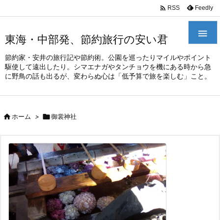
/*
*

Feedly
RSS

東海・中部発、節約旅行の安い君
節約家・安井の旅行記や節約術。公園を巡ったりマイルやポイント
駆使して遠出したり。シマエナガやタンチョウを機にある時から急
に野鳥の話も出るが、変わらぬ心は「低予算で旅を楽しむ」こと。

ホーム
>

御裳神社