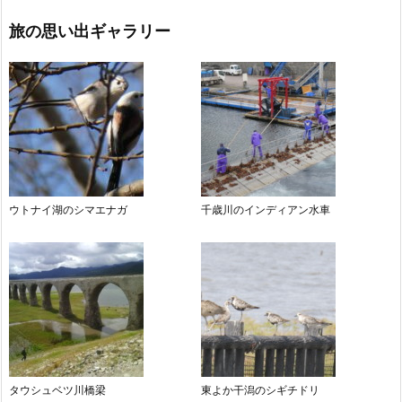
旅の思い出ギャラリー
ウトナイ湖のシマエナガ
千歳川のインディアン水車
タウシュベツ川橋梁
東よか干潟のシギチドリ