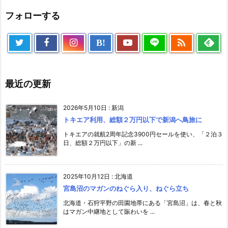
フォローする

B!
最近の更新
2026年5月10日
:
新潟
トキエア利用、総額２万円以下で新潟へ鳥旅に
トキエアの就航2周年記念3900円セールを使い、「２泊３
日、総額２万円以下」の新 ...
2025年10月12日
:
北海道
宮島沼のマガンのねぐら入り、ねぐら立ち
北海道・石狩平野の田園地帯にある「宮島沼」は、春と秋
はマガン中継地として賑わいを ...