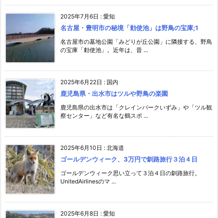
2025年7月6日
:
愛知
名古屋・豊明市の秘境「勅使池」は野鳥の宝庫;1
名古屋市の墓地公園「みどりが丘公園」に隣接する、野鳥
の宝庫「勅使池」。近年は、昔 ...
2025年6月22日
:
国内
鹿児島県・出水市はツルや野鳥の楽園
鹿児島県の出水市は「クレインパークいずみ」や「ツル観
察センター」など有名な鶴スポ ...
2025年6月10日
:
北海道
ゴールデンウィーク、3万円で釧路旅行３泊４日
ゴールデンウィーク思い立って３泊４日の釧路旅行。
UnitedAirlinesのマ ...
2025年6月8日
:
愛知