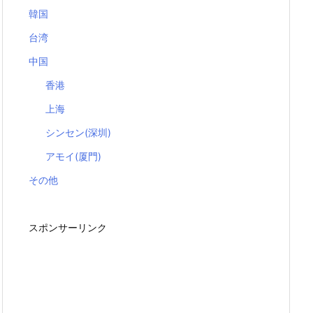
韓国
台湾
中国
香港
上海
シンセン(深圳)
アモイ(厦門)
その他
スポンサーリンク