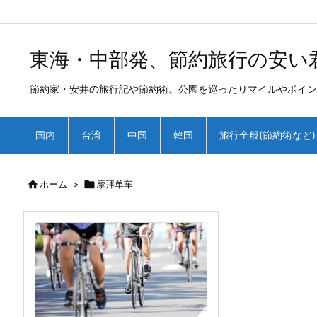
/*
*
東海・中部発、節約旅行の安い
節約家・安井の旅行記や節約術。公園を巡ったりマイルやポイン
国内
台湾
中国
韓国
旅行全般(節約術など)

ホーム
>

摩拜单车