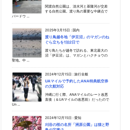
関渡自然公園は、淡水河と基隆河が交差
する自然公園。渡り鳥の重要な中継点で
バードウ ...
2025年3月15日
:
国内
渡り鳥越冬地「伊豆沼」のマガンのね
ぐら立ちを1泊2日で
渡り鳥たちが越冬で訪れる、東北最大の
沼「伊豆沼」は、マガンとハクチョウの
聖地。中 ...
2024年12月15日
:
旅行全般
UAマイルで予約したANA特典航空券
の欠航対応
沖縄に行く際、ANAマイルのレート改悪
直後（＆UAマイルの改悪前）だったので
Un ...
2024年12月15日
:
愛知
刈谷の桜の名所「洲原公園」は猫と野
鳥の宝庫;2