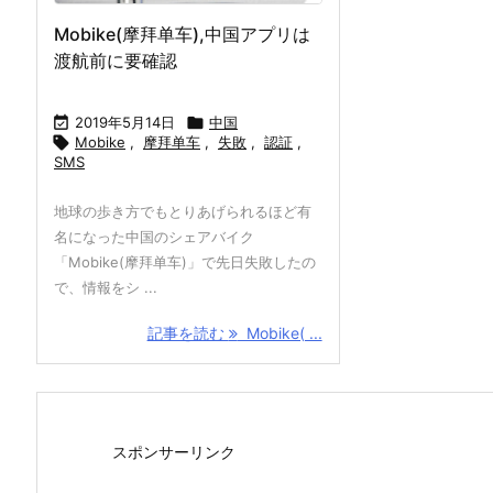
Mobike(摩拜单车),中国アプリは
渡航前に要確認

2019年5月14日

中国

Mobike
,
摩拜单车
,
失敗
,
認証
,
SMS
地球の歩き方でもとりあげられるほど有
名になった中国のシェアバイク
「Mobike(摩拜单车)」で先日失敗したの
で、情報をシ ...
記事を読む
Mobike( ...
スポンサーリンク