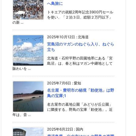
へ鳥旅に
トキエアの就航2周年記念3900円セール
を使い、「２泊３日、総額２万円以下」
の新 ...
2025年10月12日
:
北海道
宮島沼のマガンのねぐら入り、ねぐら
立ち
北海道・石狩平野の田園地帯にある「宮
島沼」は、春と秋はマガン中継地として
賑わいを ...
2025年7月6日
:
愛知
名古屋・豊明市の秘境「勅使池」は野
鳥の宝庫;1
名古屋市の墓地公園「みどりが丘公園」
に隣接する、野鳥の宝庫「勅使池」。近
年は、昔 ...
2025年6月22日
:
国内