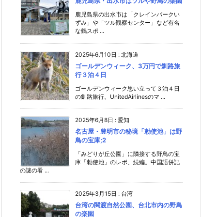
鹿児島県・出水市はツルや野鳥の楽園
鹿児島県の出水市は「クレインパークい
ずみ」や「ツル観察センター」など有名
な鶴スポ ...
2025年6月10日
:
北海道
ゴールデンウィーク、3万円で釧路旅
行３泊４日
ゴールデンウィーク思い立って３泊４日
の釧路旅行。UnitedAirlinesのマ ...
2025年6月8日
:
愛知
名古屋・豊明市の秘境「勅使池」は野
鳥の宝庫;2
「みどりが丘公園」に隣接する野鳥の宝
庫「勅使池」のレポ、続編。中国語併記
の謎の看 ...
2025年3月15日
:
台湾
台湾の関渡自然公園、台北市内の野鳥
の楽園