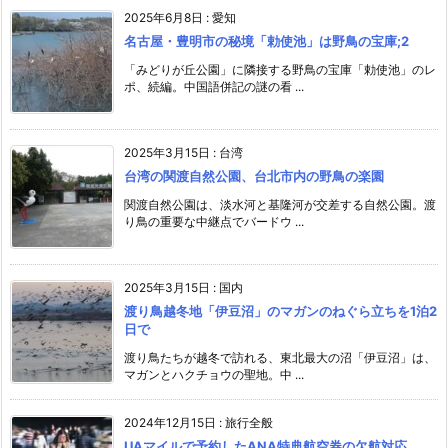
2025年6月8日
:
愛知
名古屋・豊明市の秘境「勅使池」は野鳥の宝庫;2
「みどりが丘公園」に隣接する野鳥の宝庫「勅使池」のレ
ポ、続編。中国語併記の謎の看 ...
2025年3月15日
:
台湾
台湾の関渡自然公園、台北市内の野鳥の楽園
関渡自然公園は、淡水河と基隆河が交差する自然公園。渡
り鳥の重要な中継点でバードウ ...
2025年3月15日
:
国内
渡り鳥越冬地「伊豆沼」のマガンのねぐら立ちを1泊2
日で
渡り鳥たちが越冬で訪れる、東北最大の沼「伊豆沼」は、
マガンとハクチョウの聖地。中 ...
2024年12月15日
:
旅行全般
UAマイルで予約したANA特典航空券の欠航対応