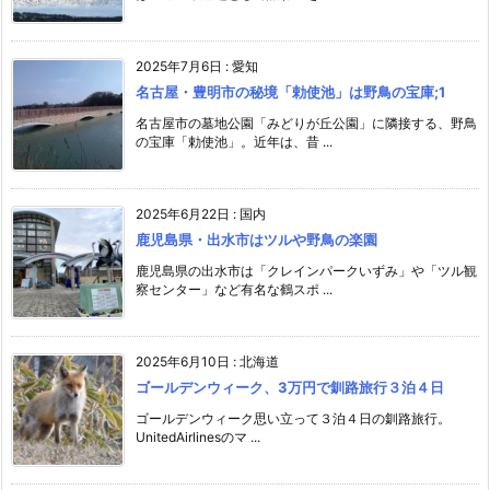
2025年7月6日
:
愛知
名古屋・豊明市の秘境「勅使池」は野鳥の宝庫;1
名古屋市の墓地公園「みどりが丘公園」に隣接する、野鳥
の宝庫「勅使池」。近年は、昔 ...
2025年6月22日
:
国内
鹿児島県・出水市はツルや野鳥の楽園
鹿児島県の出水市は「クレインパークいずみ」や「ツル観
察センター」など有名な鶴スポ ...
2025年6月10日
:
北海道
ゴールデンウィーク、3万円で釧路旅行３泊４日
ゴールデンウィーク思い立って３泊４日の釧路旅行。
UnitedAirlinesのマ ...