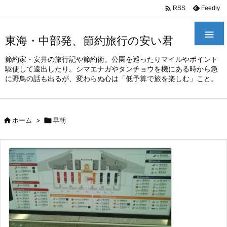
/*
*

Feedly
RSS

東海・中部発、節約旅行の安い君
節約家・安井の旅行記や節約術。公園を巡ったりマイルやポイント
駆使して遠出したり。シマエナガやタンチョウを機にある時から急
に野鳥の話も出るが、変わらぬ心は「低予算で旅を楽しむ」こと。

ホーム
>

早朝