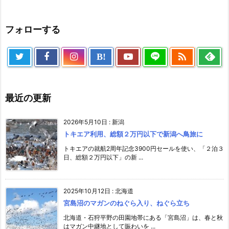
フォローする

B!
最近の更新
2026年5月10日
:
新潟
トキエア利用、総額２万円以下で新潟へ鳥旅に
トキエアの就航2周年記念3900円セールを使い、「２泊３
日、総額２万円以下」の新 ...
2025年10月12日
:
北海道
宮島沼のマガンのねぐら入り、ねぐら立ち
北海道・石狩平野の田園地帯にある「宮島沼」は、春と秋
はマガン中継地として賑わいを ...