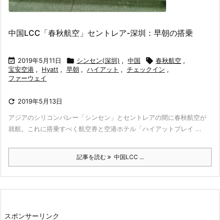
中国LCC「春秋航空」セントレア-深圳：早朝の搭乗

2019年5月11日

シンセン(深圳)
,
中国

春秋航空
,
宝安空港
,
Hyatt
,
早朝
,
ハイアット
,
チェックイン
,
ファーウェイ

2019年5月13日
アジアのシリコンバレー「シンセン」とセントレアの間に春秋航空が
就航。これに搭乗すべく航空券と空港ホテル「ハイアットプレイ ...
記事を読む
中国LCC ...
スポンサーリンク