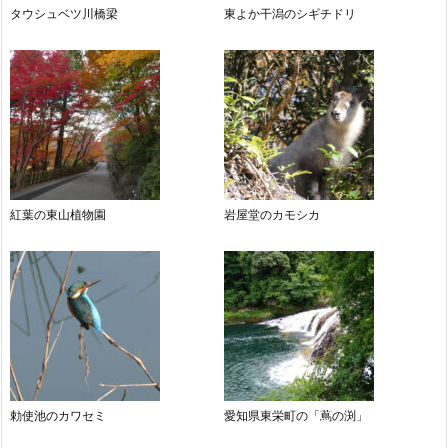
タウシュベツ川橋梁
東よか干潟のシギチドリ
紅葉の東山植物園
岩屋堂のカモシカ
勅使池のカワセミ
愛知県東栄町の「蔦の渕」