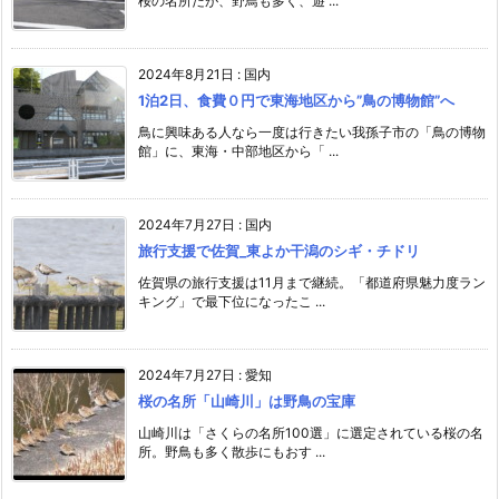
桜の名所だが、野鳥も多く、遊 ...
2024年8月21日
:
国内
1泊2日、食費０円で東海地区から”鳥の博物館”へ
鳥に興味ある人なら一度は行きたい我孫子市の「鳥の博物
館」に、東海・中部地区から「 ...
2024年7月27日
:
国内
旅行支援で佐賀_東よか干潟のシギ・チドリ
佐賀県の旅行支援は11月まで継続。「都道府県魅力度ラン
キング」で最下位になったこ ...
2024年7月27日
:
愛知
桜の名所「山崎川」は野鳥の宝庫
山崎川は「さくらの名所100選」に選定されている桜の名
所。野鳥も多く散歩にもおす ...