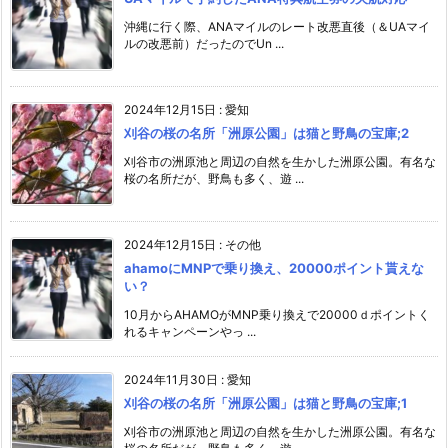
沖縄に行く際、ANAマイルのレート改悪直後（＆UAマイ
ルの改悪前）だったのでUn ...
2024年12月15日
:
愛知
刈谷の桜の名所「洲原公園」は猫と野鳥の宝庫;2
刈谷市の洲原池と周辺の自然を生かした洲原公園。有名な
桜の名所だが、野鳥も多く、遊 ...
2024年12月15日
:
その他
ahamoにMNPで乗り換え、20000ポイント貰えな
い？
10月からAHAMOがMNP乗り換えで20000ｄポイントく
れるキャンペーンやっ ...
2024年11月30日
:
愛知
刈谷の桜の名所「洲原公園」は猫と野鳥の宝庫;1
刈谷市の洲原池と周辺の自然を生かした洲原公園。有名な