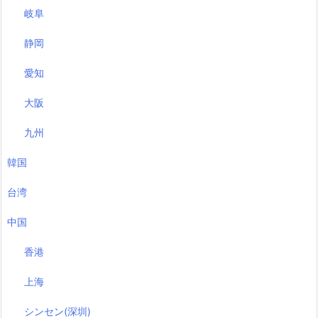
岐阜
静岡
愛知
大阪
九州
韓国
台湾
中国
香港
上海
シンセン(深圳)