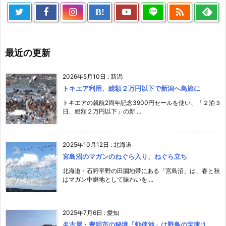

B!
最近の更新
2026年5月10日
:
新潟
トキエア利用、総額２万円以下で新潟へ鳥旅に
トキエアの就航2周年記念3900円セールを使い、「２泊３
日、総額２万円以下」の新 ...
2025年10月12日
:
北海道
宮島沼のマガンのねぐら入り、ねぐら立ち
北海道・石狩平野の田園地帯にある「宮島沼」は、春と秋
はマガン中継地として賑わいを ...
2025年7月6日
:
愛知
名古屋・豊明市の秘境「勅使池」は野鳥の宝庫;1