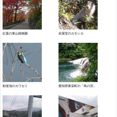
紅葉の東山植物園
岩屋堂のカモシカ
勅使池のカワセミ
愛知県東栄町の「蔦の渕」