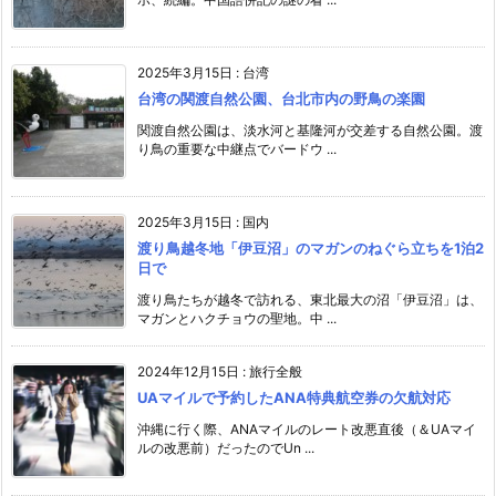
2025年3月15日
:
台湾
台湾の関渡自然公園、台北市内の野鳥の楽園
関渡自然公園は、淡水河と基隆河が交差する自然公園。渡
り鳥の重要な中継点でバードウ ...
2025年3月15日
:
国内
渡り鳥越冬地「伊豆沼」のマガンのねぐら立ちを1泊2
日で
渡り鳥たちが越冬で訪れる、東北最大の沼「伊豆沼」は、
マガンとハクチョウの聖地。中 ...
2024年12月15日
:
旅行全般
UAマイルで予約したANA特典航空券の欠航対応
沖縄に行く際、ANAマイルのレート改悪直後（＆UAマイ
ルの改悪前）だったのでUn ...