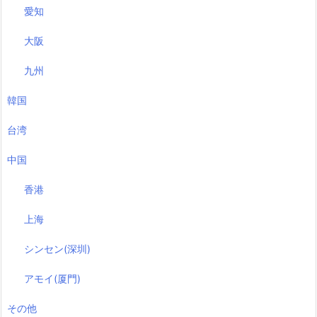
愛知
大阪
九州
韓国
台湾
中国
香港
上海
シンセン(深圳)
アモイ(厦門)
その他