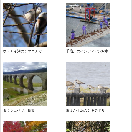
ウトナイ湖のシマエナガ
千歳川のインディアン水車
タウシュベツ川橋梁
東よか干潟のシギチドリ