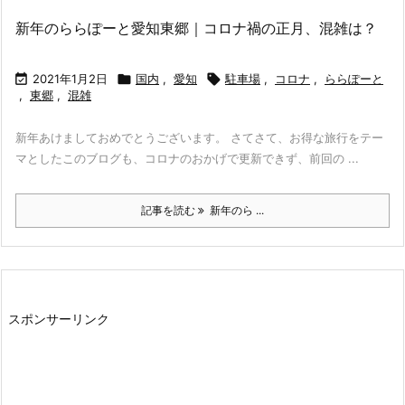
新年のららぽーと愛知東郷｜コロナ禍の正月、混雑は？

2021年1月2日

国内
,
愛知

駐車場
,
コロナ
,
ららぽーと
,
東郷
,
混雑
新年あけましておめでとうございます。 さてさて、お得な旅行をテー
マとしたこのブログも、コロナのおかげで更新できず、前回の ...
記事を読む
新年のら ...
スポンサーリンク