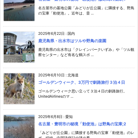
名古屋市の墓地公園「みどりが丘公園」に隣接する、野鳥
の宝庫「勅使池」。近年は、昔 ...
2025年6月22日
:
国内
鹿児島県・出水市はツルや野鳥の楽園
鹿児島県の出水市は「クレインパークいずみ」や「ツル観
察センター」など有名な鶴スポ ...
2025年6月10日
:
北海道
ゴールデンウィーク、3万円で釧路旅行３泊４日
ゴールデンウィーク思い立って３泊４日の釧路旅行。
UnitedAirlinesのマ ...
2025年6月8日
:
愛知
名古屋・豊明市の秘境「勅使池」は野鳥の宝庫;2
「みどりが丘公園」に隣接する野鳥の宝庫「勅使池」のレ
ポ、続編。中国語併記の謎の看 ...