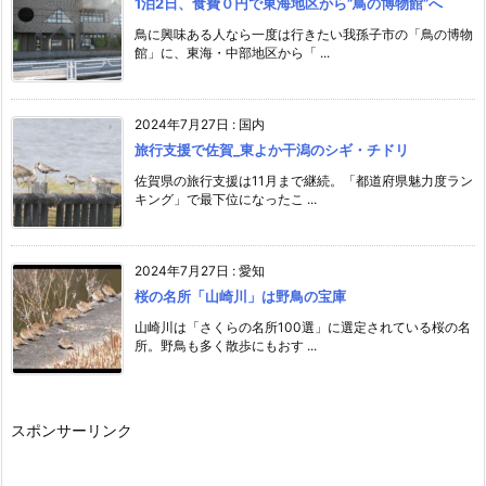
1泊2日、食費０円で東海地区から”鳥の博物館”へ
鳥に興味ある人なら一度は行きたい我孫子市の「鳥の博物
館」に、東海・中部地区から「 ...
2024年7月27日
:
国内
旅行支援で佐賀_東よか干潟のシギ・チドリ
佐賀県の旅行支援は11月まで継続。「都道府県魅力度ラン
キング」で最下位になったこ ...
2024年7月27日
:
愛知
桜の名所「山崎川」は野鳥の宝庫
山崎川は「さくらの名所100選」に選定されている桜の名
所。野鳥も多く散歩にもおす ...
スポンサーリンク