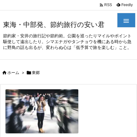
/*
*

Feedly
RSS

東海・中部発、節約旅行の安い君
節約家・安井の旅行記や節約術。公園を巡ったりマイルやポイント
駆使して遠出したり。シマエナガやタンチョウを機にある時から急
に野鳥の話も出るが、変わらぬ心は「低予算で旅を楽しむ」こと。

ホーム
>

東郷