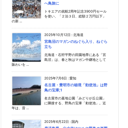
へ鳥旅に
トキエアの就航2周年記念3900円セール
を使い、「２泊３日、総額２万円以下」
の新 ...
2025年10月12日
:
北海道
宮島沼のマガンのねぐら入り、ねぐら
立ち
北海道・石狩平野の田園地帯にある「宮
島沼」は、春と秋はマガン中継地として
賑わいを ...
2025年7月6日
:
愛知
名古屋・豊明市の秘境「勅使池」は野
鳥の宝庫;1
名古屋市の墓地公園「みどりが丘公園」
に隣接する、野鳥の宝庫「勅使池」。近
年は、昔 ...
2025年6月22日
:
国内