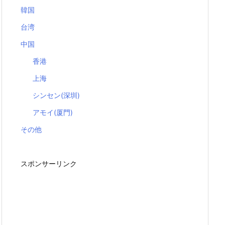
韓国
台湾
中国
香港
上海
シンセン(深圳)
アモイ(厦門)
その他
スポンサーリンク