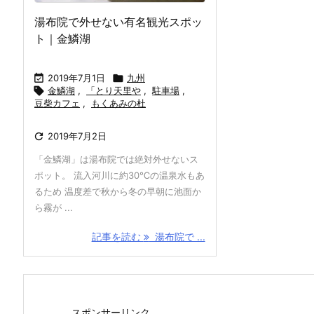
湯布院で外せない有名観光スポッ
ト｜金鱗湖

2019年7月1日

九州

金鱗湖
,
「とり天里や
,
駐車場
,
豆柴カフェ
,
もくあみの杜

2019年7月2日
「金鱗湖」は湯布院では絶対外せないス
ポット。 流入河川に約30℃の温泉水もあ
るため 温度差で秋から冬の早朝に池面か
ら霧が ...
記事を読む
湯布院で ...
スポンサーリンク