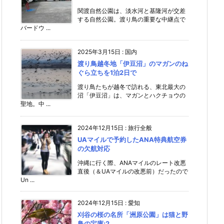
関渡自然公園は、淡水河と基隆河が交差
する自然公園。渡り鳥の重要な中継点で
バードウ ...
2025年3月15日
:
国内
渡り鳥越冬地「伊豆沼」のマガンのね
ぐら立ちを1泊2日で
渡り鳥たちが越冬で訪れる、東北最大の
沼「伊豆沼」は、マガンとハクチョウの
聖地。中 ...
2024年12月15日
:
旅行全般
UAマイルで予約したANA特典航空券
の欠航対応
沖縄に行く際、ANAマイルのレート改悪
直後（＆UAマイルの改悪前）だったので
Un ...
2024年12月15日
:
愛知
刈谷の桜の名所「洲原公園」は猫と野
鳥の宝庫;2