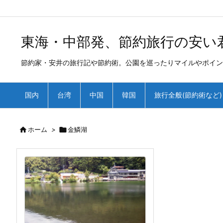
/*
*
東海・中部発、節約旅行の安い
節約家・安井の旅行記や節約術。公園を巡ったりマイルやポイン
国内
台湾
中国
韓国
旅行全般(節約術など)

ホーム
>

金鱗湖