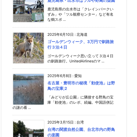
鹿児島県・出水市はツルや野鳥の楽園
鹿児島県の出水市は「クレインパークい
ずみ」や「ツル観察センター」など有名
な鶴スポ ...
2025年6月10日
:
北海道
ゴールデンウィーク、3万円で釧路旅
行３泊４日
ゴールデンウィーク思い立って３泊４日
の釧路旅行。UnitedAirlinesのマ ...
2025年6月8日
:
愛知
名古屋・豊明市の秘境「勅使池」は野
鳥の宝庫;2
「みどりが丘公園」に隣接する野鳥の宝
庫「勅使池」のレポ、続編。中国語併記
の謎の看 ...
2025年3月15日
:
台湾
台湾の関渡自然公園、台北市内の野鳥
の楽園