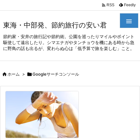
/*
*

Feedly
RSS

東海・中部発、節約旅行の安い君
節約家・安井の旅行記や節約術。公園を巡ったりマイルやポイント
駆使して遠出したり。シマエナガやタンチョウを機にある時から急
に野鳥の話も出るが、変わらぬ心は「低予算で旅を楽しむ」こと。

ホーム
>

Googleサーチコンソール