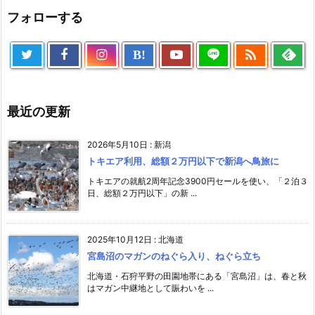
フォローする

B!
最近の更新
2026年5月10日
:
新潟
トキエア利用、総額２万円以下で新潟へ鳥旅に
トキエアの就航2周年記念3900円セールを使い、「２泊３
日、総額２万円以下」の新 ...
2025年10月12日
:
北海道
宮島沼のマガンのねぐら入り、ねぐら立ち
北海道・石狩平野の田園地帯にある「宮島沼」は、春と秋
はマガン中継地として賑わいを ...