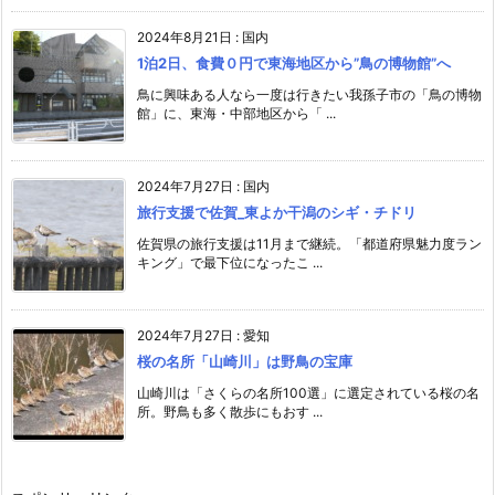
2024年8月21日
:
国内
1泊2日、食費０円で東海地区から”鳥の博物館”へ
鳥に興味ある人なら一度は行きたい我孫子市の「鳥の博物
館」に、東海・中部地区から「 ...
2024年7月27日
:
国内
旅行支援で佐賀_東よか干潟のシギ・チドリ
佐賀県の旅行支援は11月まで継続。「都道府県魅力度ラン
キング」で最下位になったこ ...
2024年7月27日
:
愛知
桜の名所「山崎川」は野鳥の宝庫
山崎川は「さくらの名所100選」に選定されている桜の名
所。野鳥も多く散歩にもおす ...