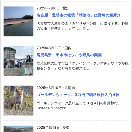
2025年7月6日
:
愛知
名古屋・豊明市の秘境「勅使池」は野鳥の宝庫;1
名古屋市の墓地公園「みどりが丘公園」に隣接する、野鳥
の宝庫「勅使池」。近年は、昔 ...
2025年6月22日
:
国内
鹿児島県・出水市はツルや野鳥の楽園
鹿児島県の出水市は「クレインパークいずみ」や「ツル観
察センター」など有名な鶴スポ ...
2025年6月10日
:
北海道
ゴールデンウィーク、3万円で釧路旅行３泊４日
ゴールデンウィーク思い立って３泊４日の釧路旅行。
UnitedAirlinesのマ ...
2025年6月8日
:
愛知