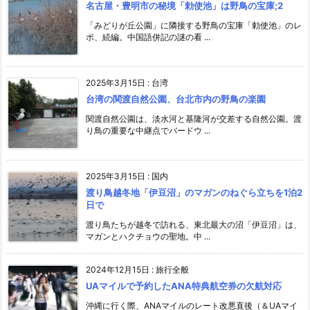
名古屋・豊明市の秘境「勅使池」は野鳥の宝庫;2
「みどりが丘公園」に隣接する野鳥の宝庫「勅使池」のレ
ポ、続編。中国語併記の謎の看 ...
2025年3月15日
:
台湾
台湾の関渡自然公園、台北市内の野鳥の楽園
関渡自然公園は、淡水河と基隆河が交差する自然公園。渡
り鳥の重要な中継点でバードウ ...
2025年3月15日
:
国内
渡り鳥越冬地「伊豆沼」のマガンのねぐら立ちを1泊2
日で
渡り鳥たちが越冬で訪れる、東北最大の沼「伊豆沼」は、
マガンとハクチョウの聖地。中 ...
2024年12月15日
:
旅行全般
UAマイルで予約したANA特典航空券の欠航対応
沖縄に行く際、ANAマイルのレート改悪直後（＆UAマイ