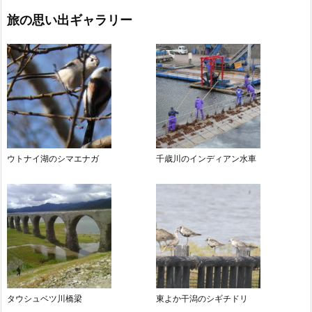
旅の思い出ギャラリー
ウトナイ湖のシマエナガ
千歳川のインディアン水車
タウシュベツ川橋梁
東よか干潟のシギチドリ