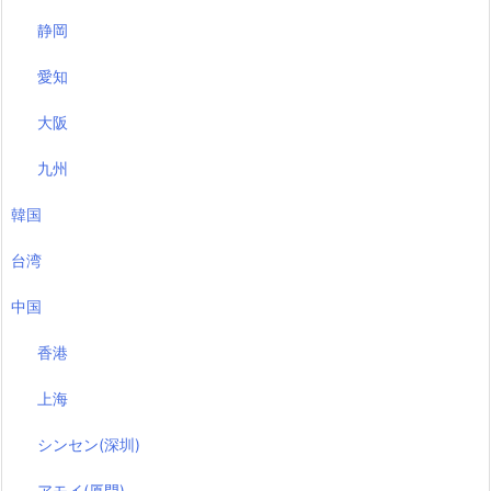
静岡
愛知
大阪
九州
韓国
台湾
中国
香港
上海
シンセン(深圳)
アモイ(厦門)