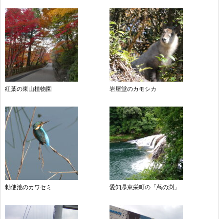
紅葉の東山植物園
岩屋堂のカモシカ
勅使池のカワセミ
愛知県東栄町の「蔦の渕」