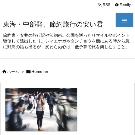
/*
*

Feedly
RSS

東海・中部発、節約旅行の安い君
節約家・安井の旅行記や節約術。公園を巡ったりマイルやポイント
駆使して遠出したり。シマエナガやタンチョウを機にある時から急
に野鳥の話も出るが、変わらぬ心は「低予算で旅を楽しむ」こと。

ホーム
>

Homeinn