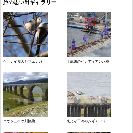
旅の思い出ギャラリー
ウトナイ湖のシマエナガ
千歳川のインディアン水車
タウシュベツ川橋梁
東よか干潟のシギチドリ