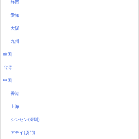
静岡
愛知
大阪
九州
韓国
台湾
中国
香港
上海
シンセン(深圳)
アモイ(厦門)