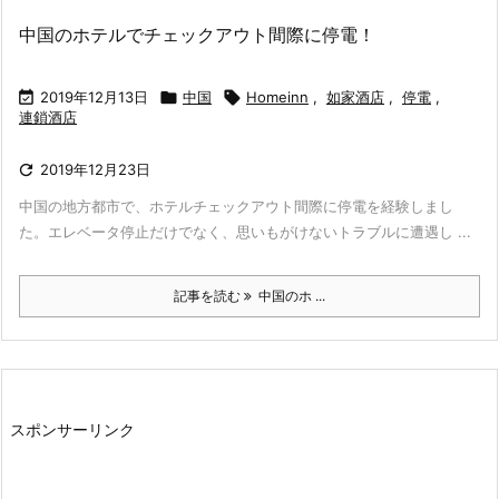
中国のホテルでチェックアウト間際に停電！

2019年12月13日

中国

Homeinn
,
如家酒店
,
停電
,
連鎖酒店

2019年12月23日
中国の地方都市で、ホテルチェックアウト間際に停電を経験しまし
た。エレベータ停止だけでなく、思いもがけないトラブルに遭遇し ...
記事を読む
中国のホ ...
スポンサーリンク