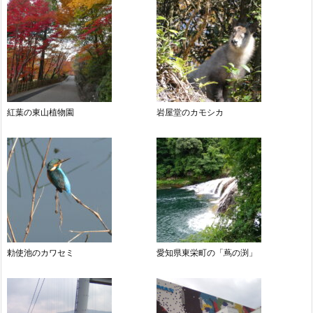
紅葉の東山植物園
岩屋堂のカモシカ
勅使池のカワセミ
愛知県東栄町の「蔦の渕」