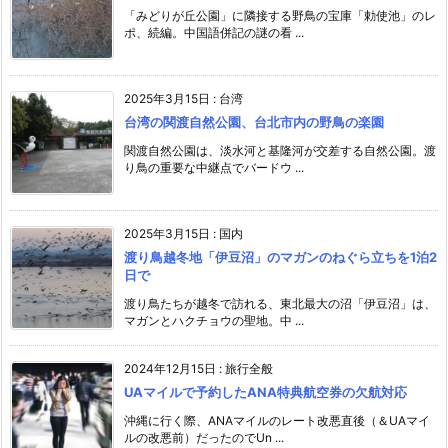
「みどりが丘公園」に隣接する野鳥の宝庫「勅使池」のレ
ポ、続編。中国語併記の謎の看 ...
2025年3月15日
:
台湾
台湾の関渡自然公園、台北市内の野鳥の楽園
関渡自然公園は、淡水河と基隆河が交差する自然公園。渡
り鳥の重要な中継点でバードウ ...
2025年3月15日
:
国内
渡り鳥越冬地「伊豆沼」のマガンのねぐら立ちを1泊2
日で
渡り鳥たちが越冬で訪れる、東北最大の沼「伊豆沼」は、
マガンとハクチョウの聖地。中 ...
2024年12月15日
:
旅行全般
UAマイルで予約したANA特典航空券の欠航対応
沖縄に行く際、ANAマイルのレート改悪直後（＆UAマイ
ルの改悪前）だったのでUn ...