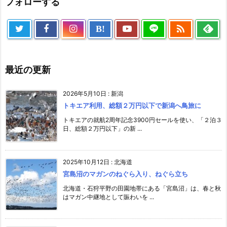
フォローする

B!
最近の更新
2026年5月10日
:
新潟
トキエア利用、総額２万円以下で新潟へ鳥旅に
トキエアの就航2周年記念3900円セールを使い、「２泊３
日、総額２万円以下」の新 ...
2025年10月12日
:
北海道
宮島沼のマガンのねぐら入り、ねぐら立ち
北海道・石狩平野の田園地帯にある「宮島沼」は、春と秋
はマガン中継地として賑わいを ...