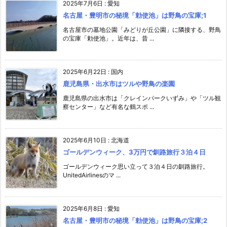
2025年7月6日
:
愛知
名古屋・豊明市の秘境「勅使池」は野鳥の宝庫;1
名古屋市の墓地公園「みどりが丘公園」に隣接する、野鳥
の宝庫「勅使池」。近年は、昔 ...
2025年6月22日
:
国内
鹿児島県・出水市はツルや野鳥の楽園
鹿児島県の出水市は「クレインパークいずみ」や「ツル観
察センター」など有名な鶴スポ ...
2025年6月10日
:
北海道
ゴールデンウィーク、3万円で釧路旅行３泊４日
ゴールデンウィーク思い立って３泊４日の釧路旅行。
UnitedAirlinesのマ ...
2025年6月8日
:
愛知
名古屋・豊明市の秘境「勅使池」は野鳥の宝庫;2