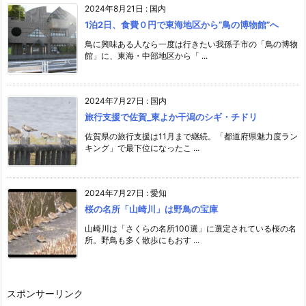
2024年8月21日
:
国内
1泊2日、食費０円で東海地区から”鳥の博物館”へ
鳥に興味ある人なら一度は行きたい我孫子市の「鳥の博物
館」に、東海・中部地区から「 ...
2024年7月27日
:
国内
旅行支援で佐賀_東よか干潟のシギ・チドリ
佐賀県の旅行支援は11月まで継続。「都道府県魅力度ラン
キング」で最下位になったこ ...
2024年7月27日
:
愛知
桜の名所「山崎川」は野鳥の宝庫
山崎川は「さくらの名所100選」に選定されている桜の名
所。野鳥も多く散歩にもおす ...
スポンサーリンク