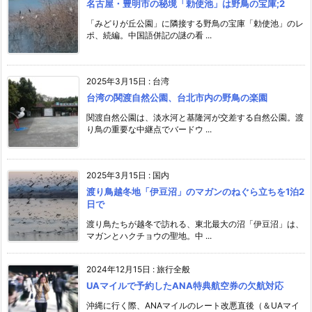
名古屋・豊明市の秘境「勅使池」は野鳥の宝庫;2
「みどりが丘公園」に隣接する野鳥の宝庫「勅使池」のレ
ポ、続編。中国語併記の謎の看 ...
2025年3月15日
:
台湾
台湾の関渡自然公園、台北市内の野鳥の楽園
関渡自然公園は、淡水河と基隆河が交差する自然公園。渡
り鳥の重要な中継点でバードウ ...
2025年3月15日
:
国内
渡り鳥越冬地「伊豆沼」のマガンのねぐら立ちを1泊2
日で
渡り鳥たちが越冬で訪れる、東北最大の沼「伊豆沼」は、
マガンとハクチョウの聖地。中 ...
2024年12月15日
:
旅行全般
UAマイルで予約したANA特典航空券の欠航対応
沖縄に行く際、ANAマイルのレート改悪直後（＆UAマイ