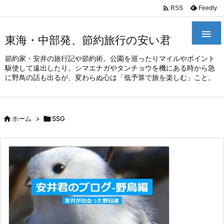
/*
*

Feedly
RSS

東海・中部発、節約旅行の安い君
節約家・安井の旅行記や節約術。公園を巡ったりマイルやポイント
駆使して遠出したり。シマエナガやタンチョウを機にある時から急
に野鳥の話も出るが、変わらぬ心は「低予算で旅を楽しむ」こと。

ホーム
>

SSG