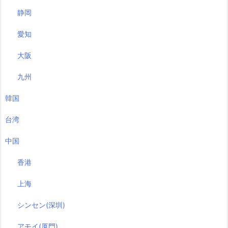
静岡
愛知
大阪
九州
韓国
台湾
中国
香港
上海
シンセン(深圳)
アモイ(厦門)