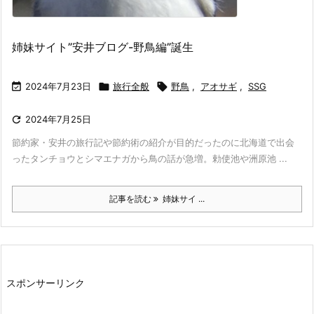
姉妹サイト”安井ブログ-野鳥編”誕生

2024年7月23日

旅行全般

野鳥
,
アオサギ
,
SSG

2024年7月25日
節約家・安井の旅行記や節約術の紹介が目的だったのに北海道で出会
ったタンチョウとシマエナガから鳥の話が急増。勅使池や洲原池 ...
記事を読む
姉妹サイ ...
スポンサーリンク