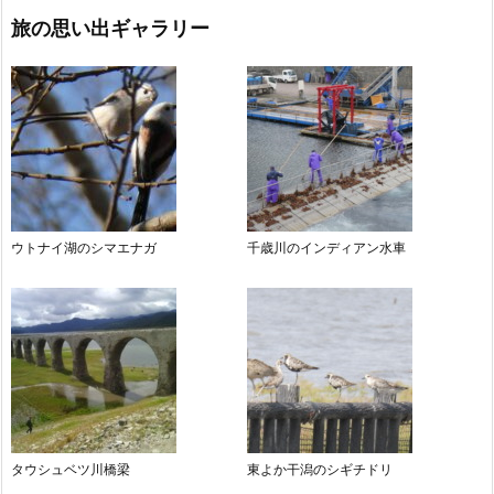
旅の思い出ギャラリー
ウトナイ湖のシマエナガ
千歳川のインディアン水車
タウシュベツ川橋梁
東よか干潟のシギチドリ