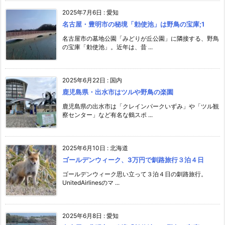
2025年7月6日
:
愛知
名古屋・豊明市の秘境「勅使池」は野鳥の宝庫;1
名古屋市の墓地公園「みどりが丘公園」に隣接する、野鳥
の宝庫「勅使池」。近年は、昔 ...
2025年6月22日
:
国内
鹿児島県・出水市はツルや野鳥の楽園
鹿児島県の出水市は「クレインパークいずみ」や「ツル観
察センター」など有名な鶴スポ ...
2025年6月10日
:
北海道
ゴールデンウィーク、3万円で釧路旅行３泊４日
ゴールデンウィーク思い立って３泊４日の釧路旅行。
UnitedAirlinesのマ ...
2025年6月8日
:
愛知