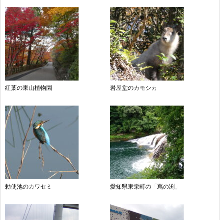
紅葉の東山植物園
岩屋堂のカモシカ
勅使池のカワセミ
愛知県東栄町の「蔦の渕」