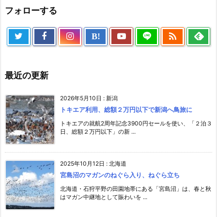
フォローする

B!
最近の更新
2026年5月10日
:
新潟
トキエア利用、総額２万円以下で新潟へ鳥旅に
トキエアの就航2周年記念3900円セールを使い、「２泊３
日、総額２万円以下」の新 ...
2025年10月12日
:
北海道
宮島沼のマガンのねぐら入り、ねぐら立ち
北海道・石狩平野の田園地帯にある「宮島沼」は、春と秋
はマガン中継地として賑わいを ...