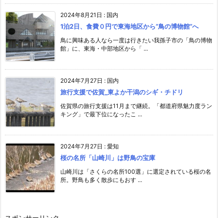
2024年8月21日
:
国内
1泊2日、食費０円で東海地区から”鳥の博物館”へ
鳥に興味ある人なら一度は行きたい我孫子市の「鳥の博物
館」に、東海・中部地区から「 ...
2024年7月27日
:
国内
旅行支援で佐賀_東よか干潟のシギ・チドリ
佐賀県の旅行支援は11月まで継続。「都道府県魅力度ラン
キング」で最下位になったこ ...
2024年7月27日
:
愛知
桜の名所「山崎川」は野鳥の宝庫
山崎川は「さくらの名所100選」に選定されている桜の名
所。野鳥も多く散歩にもおす ...
スポンサーリンク