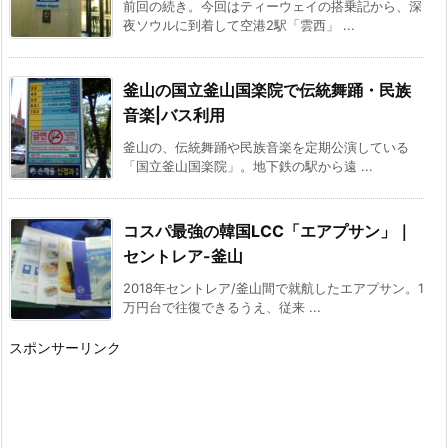
前回の続き。今回はティーウェイの搭乗記から、深
夜ソウルに到着して空港2駅「雲西」 ...
釜山の国立釜山国楽院で伝統舞踊・民族
音楽|バス利用
釜山の、伝統舞踊や民族音楽を定期公演している
「国立釜山国楽院」。地下鉄の駅から遠 ...
コスパ最強の韓国LCC「エアプサン」｜
セントレア-釜山
2018年セントレア/釜山間で就航したエアプサン。1
万円台で往復できるうえ、従来 ...
スポンサーリンク