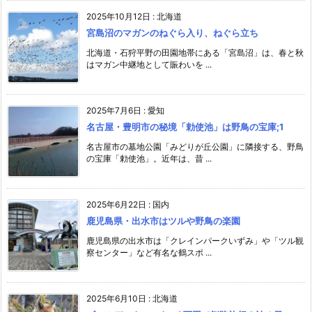
2025年10月12日
:
北海道
宮島沼のマガンのねぐら入り、ねぐら立ち
北海道・石狩平野の田園地帯にある「宮島沼」は、春と秋
はマガン中継地として賑わいを ...
2025年7月6日
:
愛知
名古屋・豊明市の秘境「勅使池」は野鳥の宝庫;1
名古屋市の墓地公園「みどりが丘公園」に隣接する、野鳥
の宝庫「勅使池」。近年は、昔 ...
2025年6月22日
:
国内
鹿児島県・出水市はツルや野鳥の楽園
鹿児島県の出水市は「クレインパークいずみ」や「ツル観
察センター」など有名な鶴スポ ...
2025年6月10日
:
北海道