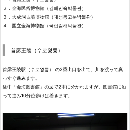
２．金海民俗博物館（김해민속박물관）
３．大成洞古墳博物館（대성동고분박물관）
４．国立金海博物館（국립김해박물관）
首露王陵（수로왕릉）
首露王陵駅（수로왕릉） の2番出口を出て、川を渡って真
っすぐ進みます。
途中「金海図書館」の辺で2本に分かれますが、図書館に沿
って進み10分位歩けば着きます。