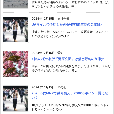
渡り鳥たちが越冬で訪れる、東北最大の沼「伊豆沼」は、
マガンとハクチョウの聖地。中 ...
2024年12月15日
:
旅行全般
UAマイルで予約したANA特典航空券の欠航対応
沖縄に行く際、ANAマイルのレート改悪直後（＆UAマイ
ルの改悪前）だったのでUn ...
2024年12月15日
:
愛知
刈谷の桜の名所「洲原公園」は猫と野鳥の宝庫;2
刈谷市の洲原池と周辺の自然を生かした洲原公園。有名な
桜の名所だが、野鳥も多く、遊 ...
2024年12月15日
:
その他
ahamoにMNPで乗り換え、20000ポイント貰えな
い？
10月からAHAMOがMNP乗り換えで20000ｄポイントく
れるキャンペーンやっ ...