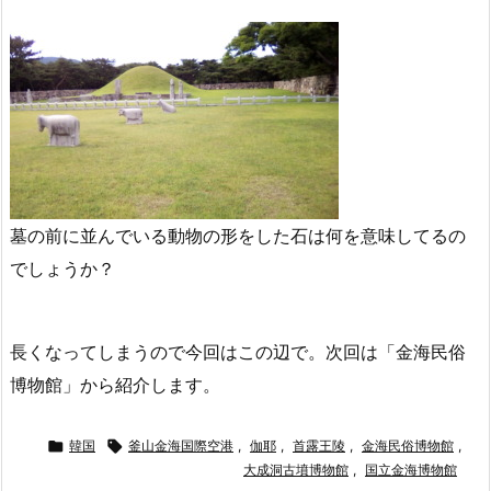
墓の前に並んでいる動物の形をした石は何を意味してるの
でしょうか？
長くなってしまうので今回はこの辺で。次回は「金海民俗
博物館」から紹介します。

韓国

釜山金海国際空港
,
伽耶
,
首露王陵
,
金海民俗博物館
,
大成洞古墳博物館
,
国立金海博物館