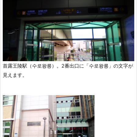
首露王陵駅（수로왕릉）。2番出口に「수로왕릉」の文字が
見えます。