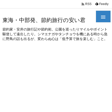
/*
*

Feedly
RSS

東海・中部発、節約旅行の安い君
節約家・安井の旅行記や節約術。公園を巡ったりマイルやポイント
駆使して遠出したり。シマエナガやタンチョウを機にある時から急
に野鳥の話も出るが、変わらぬ心は「低予算で旅を楽しむ」こと。