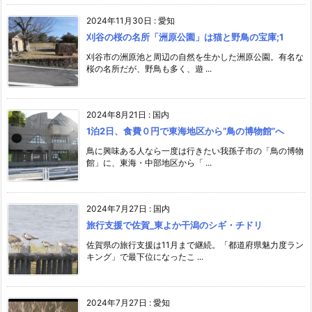
2024年11月30日
:
愛知
刈谷の桜の名所「洲原公園」は猫と野鳥の宝庫;1
刈谷市の洲原池と周辺の自然を生かした洲原公園。有名な
桜の名所だが、野鳥も多く、遊 ...
2024年8月21日
:
国内
1泊2日、食費０円で東海地区から”鳥の博物館”へ
鳥に興味ある人なら一度は行きたい我孫子市の「鳥の博物
館」に、東海・中部地区から「 ...
2024年7月27日
:
国内
旅行支援で佐賀_東よか干潟のシギ・チドリ
佐賀県の旅行支援は11月まで継続。「都道府県魅力度ラン
キング」で最下位になったこ ...
2024年7月27日
:
愛知