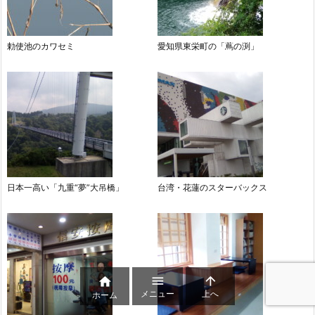
勅使池のカワセミ
愛知県東栄町の「蔦の渕」
日本一高い「九重“夢”大吊橋」
台湾・花蓮のスターバックス



メニュー
上へ
ホーム