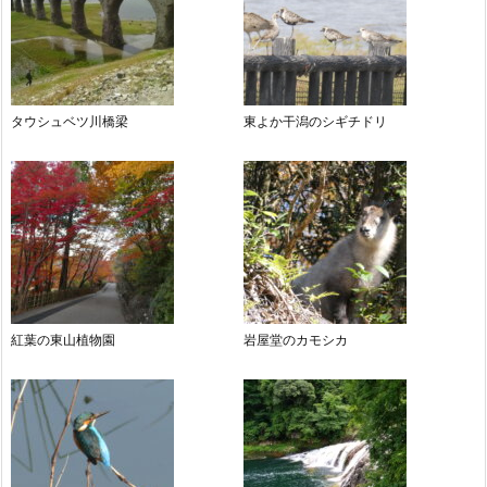
タウシュベツ川橋梁
東よか干潟のシギチドリ
紅葉の東山植物園
岩屋堂のカモシカ