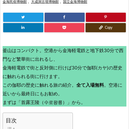
金海民俗博物館
,
大成洞古墳博物館
,
国立金海博物館
Copy
釜山はコンパクト。空港から金海軽電鉄と地下鉄30分で西
門など繁華街に出れるし、
金海軽電鉄で街と反対側に行けば30分で伽耶(カヤ)の歴史
に触れられる街に行けます。
この伽耶の歴史に触れる旅の紹介。
全て入場無料
。空港に
近いから最終日にもお勧め。
まずは「首露王陵（수로왕릉）」から。
目次