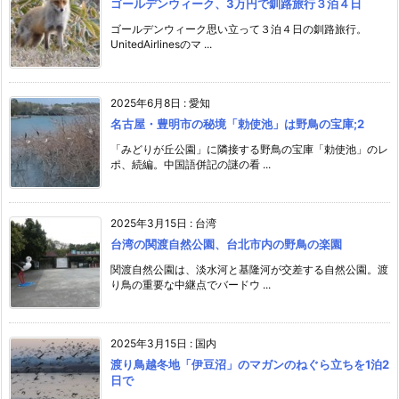
ゴールデンウィーク、3万円で釧路旅行３泊４日
ゴールデンウィーク思い立って３泊４日の釧路旅行。
UnitedAirlinesのマ ...
2025年6月8日
:
愛知
名古屋・豊明市の秘境「勅使池」は野鳥の宝庫;2
「みどりが丘公園」に隣接する野鳥の宝庫「勅使池」のレ
ポ、続編。中国語併記の謎の看 ...
2025年3月15日
:
台湾
台湾の関渡自然公園、台北市内の野鳥の楽園
関渡自然公園は、淡水河と基隆河が交差する自然公園。渡
り鳥の重要な中継点でバードウ ...
2025年3月15日
:
国内
渡り鳥越冬地「伊豆沼」のマガンのねぐら立ちを1泊2
日で