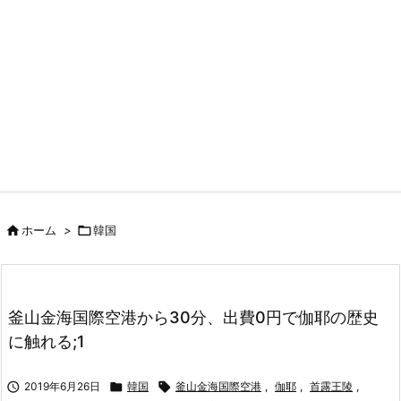

ホーム
>

韓国
釜山金海国際空港から30分、出費0円で伽耶の歴史
に触れる;1

2019年6月26日

韓国

釜山金海国際空港
,
伽耶
,
首露王陵
,