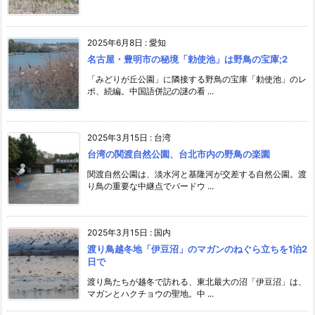
2025年6月8日
:
愛知
名古屋・豊明市の秘境「勅使池」は野鳥の宝庫;2
「みどりが丘公園」に隣接する野鳥の宝庫「勅使池」のレ
ポ、続編。中国語併記の謎の看 ...
2025年3月15日
:
台湾
台湾の関渡自然公園、台北市内の野鳥の楽園
関渡自然公園は、淡水河と基隆河が交差する自然公園。渡
り鳥の重要な中継点でバードウ ...
2025年3月15日
:
国内
渡り鳥越冬地「伊豆沼」のマガンのねぐら立ちを1泊2
日で
渡り鳥たちが越冬で訪れる、東北最大の沼「伊豆沼」は、
マガンとハクチョウの聖地。中 ...