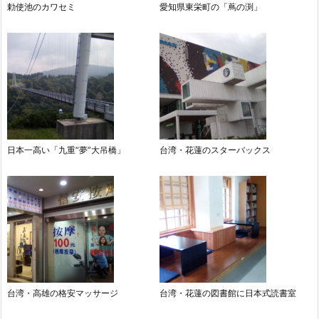
勅使池のカワセミ
愛知県東栄町の「蔦の渕」
日本一高い「九重“夢”大吊橋」
台湾・花蓮のスターバックス
台湾・高雄の格安マッサージ
台湾・花蓮の図書館に日本式読書室