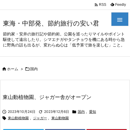
/*
*

Feedly
RSS

東海・中部発、節約旅行の安い君
節約家・安井の旅行記や節約術。公園を巡ったりマイルやポイント
駆使して遠出したり。シマエナガやタンチョウを機にある時から急
に野鳥の話も出るが、変わらぬ心は「低予算で旅を楽しむ」こと。

ホーム
>

国内
東山動植物園、ジャガー舎がオープン

2023年10月24日

2023年12月6日

国内
,
愛知

東山動植物園
,
ジャガー
,
東山動物園