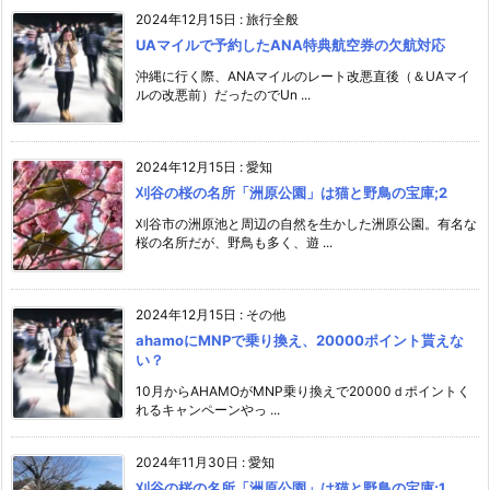
2024年12月15日
:
旅行全般
UAマイルで予約したANA特典航空券の欠航対応
沖縄に行く際、ANAマイルのレート改悪直後（＆UAマイ
ルの改悪前）だったのでUn ...
2024年12月15日
:
愛知
刈谷の桜の名所「洲原公園」は猫と野鳥の宝庫;2
刈谷市の洲原池と周辺の自然を生かした洲原公園。有名な
桜の名所だが、野鳥も多く、遊 ...
2024年12月15日
:
その他
ahamoにMNPで乗り換え、20000ポイント貰えな
い？
10月からAHAMOがMNP乗り換えで20000ｄポイントく
れるキャンペーンやっ ...
2024年11月30日
:
愛知
刈谷の桜の名所「洲原公園」は猫と野鳥の宝庫;1