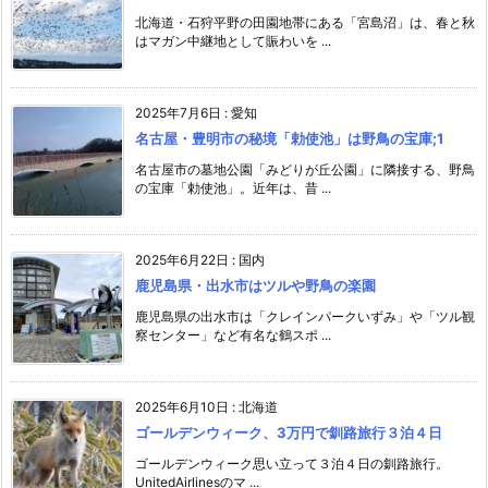
北海道・石狩平野の田園地帯にある「宮島沼」は、春と秋
はマガン中継地として賑わいを ...
2025年7月6日
:
愛知
名古屋・豊明市の秘境「勅使池」は野鳥の宝庫;1
名古屋市の墓地公園「みどりが丘公園」に隣接する、野鳥
の宝庫「勅使池」。近年は、昔 ...
2025年6月22日
:
国内
鹿児島県・出水市はツルや野鳥の楽園
鹿児島県の出水市は「クレインパークいずみ」や「ツル観
察センター」など有名な鶴スポ ...
2025年6月10日
:
北海道
ゴールデンウィーク、3万円で釧路旅行３泊４日
ゴールデンウィーク思い立って３泊４日の釧路旅行。
UnitedAirlinesのマ ...