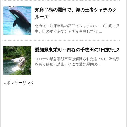
知床半島の羅臼で、海の王者シャチのク
ルーズ
北海道・知床半島の羅臼でシャチのシーズン真っ只
中。町のすぐ傍でシャチが生息してる ...
愛知県東栄町～四谷の千枚田の1日旅行_2
コロナの緊急事態宣言は解除されたものの、依然県
を跨ぐ移動は禁止。そこで愛知県内の ...
スポンサーリンク