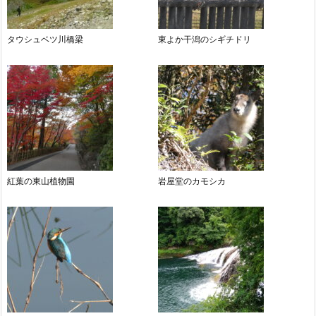
タウシュベツ川橋梁
東よか干潟のシギチドリ
紅葉の東山植物園
岩屋堂のカモシカ