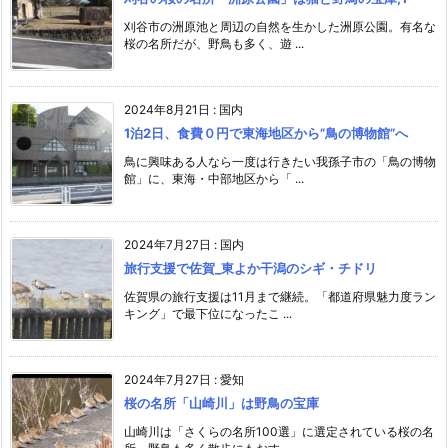
刈谷市の洲原池と周辺の自然を生かした洲原公園。有名な
桜の名所だが、野鳥も多く、遊 ...
2024年8月21日
:
国内
1泊2日、食費０円で東海地区から”鳥の博物館”へ
鳥に興味ある人なら一度は行きたい我孫子市の「鳥の博物
館」に、東海・中部地区から「 ...
2024年7月27日
:
国内
旅行支援で佐賀_東よか干潟のシギ・チドリ
佐賀県の旅行支援は11月まで継続。「都道府県魅力度ラン
キング」で最下位になったこ ...
2024年7月27日
:
愛知
桜の名所「山崎川」は野鳥の宝庫
山崎川は「さくらの名所100選」に選定されている桜の名