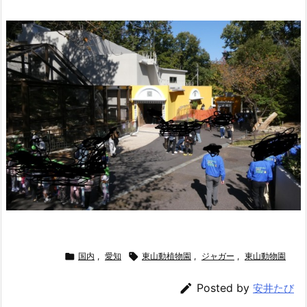

国内
,
愛知

東山動植物園
,
ジャガー
,
東山動物園

Posted by
安井たび