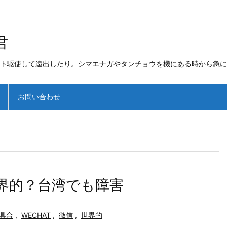
君
ト駆使して遠出したり。シマエナガやタンチョウを機にある時から急に
お問い合わせ
世界的？台湾でも障害
具合
,
WECHAT
,
微信
,
世界的