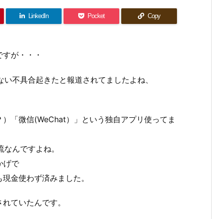
LinkedIn
Pocket
Copy
ですが・・・
きない不具合起きたと報道されてましたよね、
「微信(WeChat）」という独自アプリ使ってま
主流なんですよね。
かげで
も現金使わず済みました。
されていたんです。