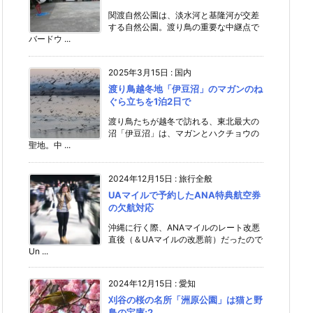
関渡自然公園は、淡水河と基隆河が交差
する自然公園。渡り鳥の重要な中継点で
バードウ ...
2025年3月15日
:
国内
渡り鳥越冬地「伊豆沼」のマガンのね
ぐら立ちを1泊2日で
渡り鳥たちが越冬で訪れる、東北最大の
沼「伊豆沼」は、マガンとハクチョウの
聖地。中 ...
2024年12月15日
:
旅行全般
UAマイルで予約したANA特典航空券
の欠航対応
沖縄に行く際、ANAマイルのレート改悪
直後（＆UAマイルの改悪前）だったので
Un ...
2024年12月15日
:
愛知
刈谷の桜の名所「洲原公園」は猫と野
鳥の宝庫;2