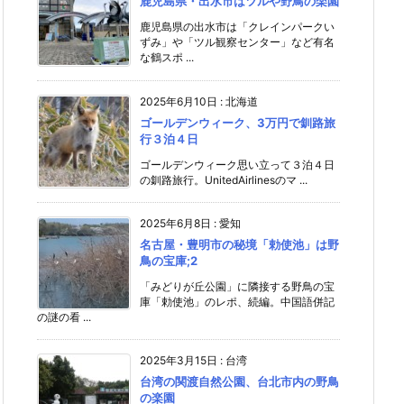
鹿児島県・出水市はツルや野鳥の楽園
鹿児島県の出水市は「クレインパークい
ずみ」や「ツル観察センター」など有名
な鶴スポ ...
2025年6月10日
:
北海道
ゴールデンウィーク、3万円で釧路旅
行３泊４日
ゴールデンウィーク思い立って３泊４日
の釧路旅行。UnitedAirlinesのマ ...
2025年6月8日
:
愛知
名古屋・豊明市の秘境「勅使池」は野
鳥の宝庫;2
「みどりが丘公園」に隣接する野鳥の宝
庫「勅使池」のレポ、続編。中国語併記
の謎の看 ...
2025年3月15日
:
台湾
台湾の関渡自然公園、台北市内の野鳥
の楽園