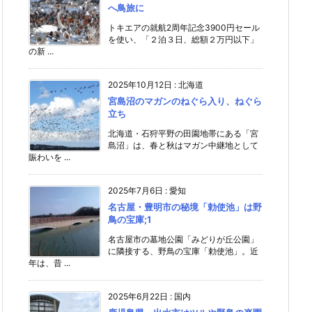
へ鳥旅に
トキエアの就航2周年記念3900円セール
を使い、「２泊３日、総額２万円以下」
の新 ...
2025年10月12日
:
北海道
宮島沼のマガンのねぐら入り、ねぐら
立ち
北海道・石狩平野の田園地帯にある「宮
島沼」は、春と秋はマガン中継地として
賑わいを ...
2025年7月6日
:
愛知
名古屋・豊明市の秘境「勅使池」は野
鳥の宝庫;1
名古屋市の墓地公園「みどりが丘公園」
に隣接する、野鳥の宝庫「勅使池」。近
年は、昔 ...
2025年6月22日
:
国内