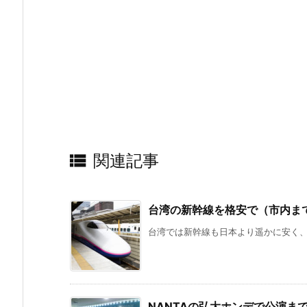

関連記事
台湾の新幹線を格安で（市内まで
台湾では新幹線も日本より遥かに安く、気
NANTAの弘大ホンデで公演ま