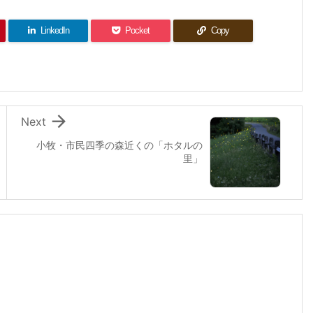
LinkedIn
Pocket
Copy

Next
小牧・市民四季の森近くの「ホタルの
里」