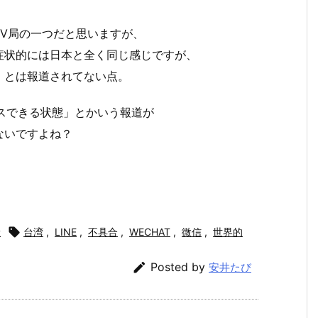
V局の一つだと思いますが、
症状的には日本と全く同じ感じですが、
」とは報道されてない点。
セスできる状態」とかいう報道が
ないですよね？
般

台湾
,
LINE
,
不具合
,
WECHAT
,
微信
,
世界的

Posted by
安井たび