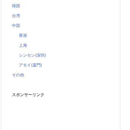
韓国
台湾
中国
香港
上海
シンセン(深圳)
アモイ(厦門)
その他
スポンサーリンク