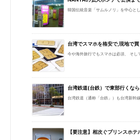
韓国伝統音楽「サムルノリ」を中心とした
台湾でスマホを格安で,現地で買
今や海外旅行でもスマホは必須、 そして
台湾鉄道(台鉄）で東部行くな
台湾鉄道（通称「台鉄」）も台湾新幹線（
【要注意】相次ぐプリンスホテ