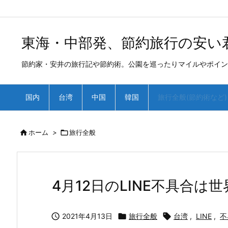
/*
*
東海・中部発、節約旅行の安い
節約家・安井の旅行記や節約術。公園を巡ったりマイルやポイン
国内
台湾
中国
韓国
旅行全般(節約術など)

ホーム
>

旅行全般
4月12日のLINE不具合は

2021年4月13日

旅行全般

台湾
,
LINE
,
不