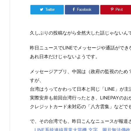
Twitter
Facebook
Pin it
久しぶりの投稿ながら全然大した話じゃないん
昨日ニュースでLINEでメッセージや通話がで
あれ日本だけじゃないようです。
メッセージアプリ、中国は（政府の監視のため？）
すが、
台湾はうってかわって日本と同じ「LINE」が
実際安井も前回台湾行ったとき、LINEPAYのお
クレジットカード未対応の「八方雲集」などで
で、その台湾でも、昨日こんなニュースが報道
LINE系統連線異常大當機 文字、圖片無法傳收