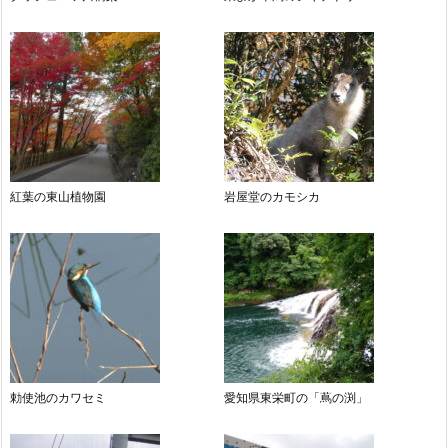
紅葉の東山植物園
岩屋堂のカモシカ
勅使池のカワセミ
愛知県東栄町の「蔦の渕」