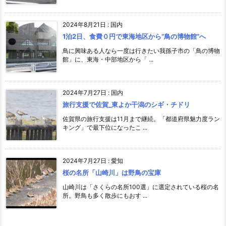
2024年8月21日
:
国内
1泊2日、食費０円で東海地区から”鳥の博物館”へ
鳥に興味ある人なら一度は行きたい我孫子市の「鳥の博物
館」に、東海・中部地区から「 ...
2024年7月27日
:
国内
旅行支援で佐賀_東よか干潟のシギ・チドリ
佐賀県の旅行支援は11月まで継続。「都道府県魅力度ラン
キング」で最下位になったこ ...
2024年7月27日
:
愛知
桜の名所「山崎川」は野鳥の宝庫
山崎川は「さくらの名所100選」に選定されている桜の名
所。野鳥も多く散歩にもおす ...