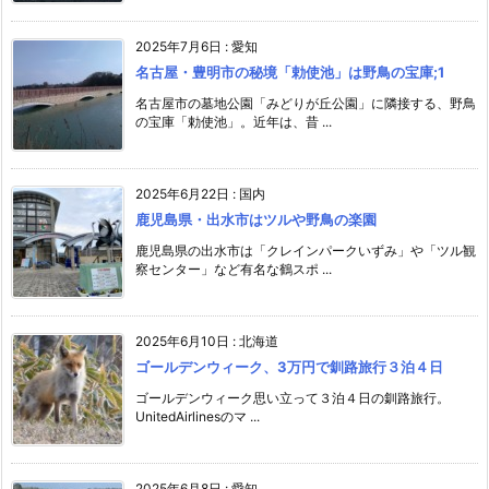
2025年7月6日
:
愛知
名古屋・豊明市の秘境「勅使池」は野鳥の宝庫;1
名古屋市の墓地公園「みどりが丘公園」に隣接する、野鳥
の宝庫「勅使池」。近年は、昔 ...
2025年6月22日
:
国内
鹿児島県・出水市はツルや野鳥の楽園
鹿児島県の出水市は「クレインパークいずみ」や「ツル観
察センター」など有名な鶴スポ ...
2025年6月10日
:
北海道
ゴールデンウィーク、3万円で釧路旅行３泊４日
ゴールデンウィーク思い立って３泊４日の釧路旅行。
UnitedAirlinesのマ ...
2025年6月8日
:
愛知