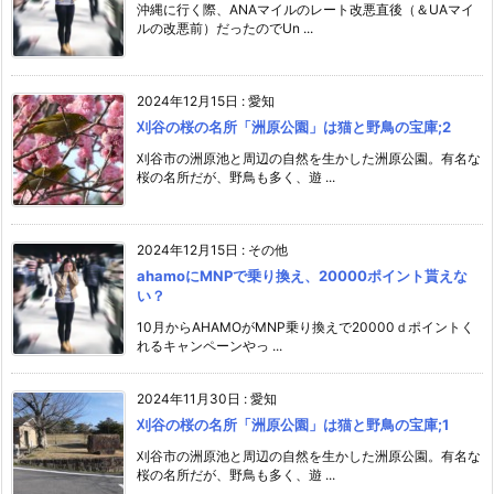
沖縄に行く際、ANAマイルのレート改悪直後（＆UAマイ
ルの改悪前）だったのでUn ...
2024年12月15日
:
愛知
刈谷の桜の名所「洲原公園」は猫と野鳥の宝庫;2
刈谷市の洲原池と周辺の自然を生かした洲原公園。有名な
桜の名所だが、野鳥も多く、遊 ...
2024年12月15日
:
その他
ahamoにMNPで乗り換え、20000ポイント貰えな
い？
10月からAHAMOがMNP乗り換えで20000ｄポイントく
れるキャンペーンやっ ...
2024年11月30日
:
愛知
刈谷の桜の名所「洲原公園」は猫と野鳥の宝庫;1
刈谷市の洲原池と周辺の自然を生かした洲原公園。有名な
桜の名所だが、野鳥も多く、遊 ...