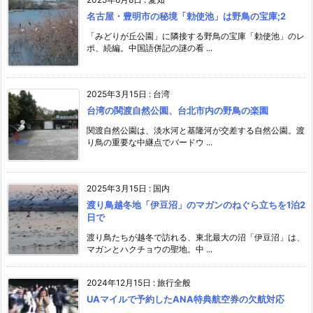
名古屋・豊明市の秘境「勅使池」は野鳥の宝庫;2
「みどりが丘公園」に隣接する野鳥の宝庫「勅使池」のレ
ポ、続編。中国語併記の謎の看 ...
2025年3月15日
:
台湾
台湾の関渡自然公園、台北市内の野鳥の楽園
関渡自然公園は、淡水河と基隆河が交差する自然公園。渡
り鳥の重要な中継点でバードウ ...
2025年3月15日
:
国内
渡り鳥越冬地「伊豆沼」のマガンのねぐら立ちを1泊2
日で
渡り鳥たちが越冬で訪れる、東北最大の沼「伊豆沼」は、
マガンとハクチョウの聖地。中 ...
2024年12月15日
:
旅行全般
UAマイルで予約したANA特典航空券の欠航対応