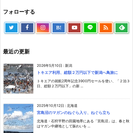
フォローする

B!
最近の更新
2026年5月10日
:
新潟
トキエア利用、総額２万円以下で新潟へ鳥旅に
トキエアの就航2周年記念3900円セールを使い、「２泊３
日、総額２万円以下」の新 ...
2025年10月12日
:
北海道
宮島沼のマガンのねぐら入り、ねぐら立ち
北海道・石狩平野の田園地帯にある「宮島沼」は、春と秋
はマガン中継地として賑わいを ...