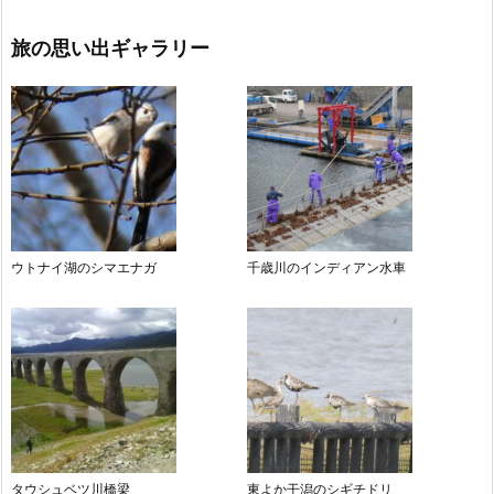
旅の思い出ギャラリー
ウトナイ湖のシマエナガ
千歳川のインディアン水車
タウシュベツ川橋梁
東よか干潟のシギチドリ