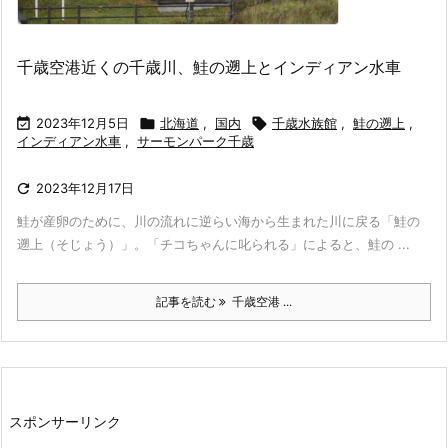
千歳空港近くの千歳川、鮭の遡上とインディアン水車

2023年12月5日

北海道
,
国内

千歳水族館
,
鮭の遡上
,
インディアン水車
,
サーモンパーク千歳

2023年12月17日
鮭が産卵のために、川の流れに逆らい海から生まれた川に戻る「鮭の
遡上（そじょう）」。「チコちゃんに叱られる」によると、鮭の ...
記事を読む
千歳空港 ...
スポンサーリンク