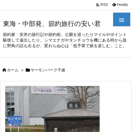
/*
*

Feedly
RSS

東海・中部発、節約旅行の安い君
節約家・安井の旅行記や節約術。公園を巡ったりマイルやポイント
駆使して遠出したり。シマエナガやタンチョウを機にある時から急
に野鳥の話も出るが、変わらぬ心は「低予算で旅を楽しむ」こと。

ホーム
>

サーモンパーク千歳