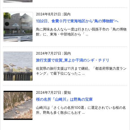
2024年8月21日
:
国内
1泊2日、食費０円で東海地区から”鳥の博物館”へ
鳥に興味ある人なら一度は行きたい我孫子市の「鳥の博物
館」に、東海・中部地区から「 ...
2024年7月27日
:
国内
旅行支援で佐賀_東よか干潟のシギ・チドリ
佐賀県の旅行支援は11月まで継続。「都道府県魅力度ラン
キング」で最下位になったこ ...
2024年7月27日
:
愛知
桜の名所「山崎川」は野鳥の宝庫
山崎川は「さくらの名所100選」に選定されている桜の名
所。野鳥も多く散歩にもおす ...