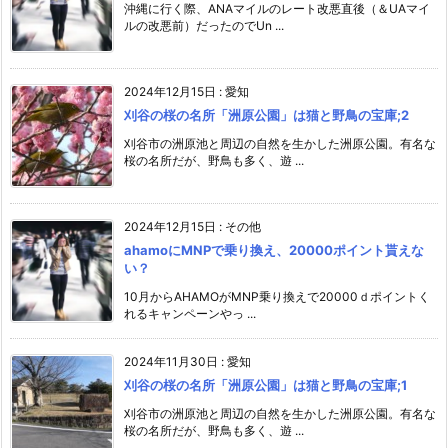
沖縄に行く際、ANAマイルのレート改悪直後（＆UAマイ
ルの改悪前）だったのでUn ...
2024年12月15日
:
愛知
刈谷の桜の名所「洲原公園」は猫と野鳥の宝庫;2
刈谷市の洲原池と周辺の自然を生かした洲原公園。有名な
桜の名所だが、野鳥も多く、遊 ...
2024年12月15日
:
その他
ahamoにMNPで乗り換え、20000ポイント貰えな
い？
10月からAHAMOがMNP乗り換えで20000ｄポイントく
れるキャンペーンやっ ...
2024年11月30日
:
愛知
刈谷の桜の名所「洲原公園」は猫と野鳥の宝庫;1
刈谷市の洲原池と周辺の自然を生かした洲原公園。有名な
桜の名所だが、野鳥も多く、遊 ...