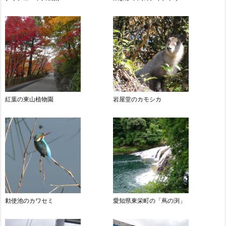
紅葉の東山植物園
岩屋堂のカモシカ
勅使池のカワセミ
愛知県東栄町の「蔦の渕」