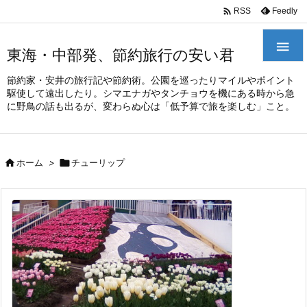
/*
*

Feedly
RSS

東海・中部発、節約旅行の安い君
節約家・安井の旅行記や節約術。公園を巡ったりマイルやポイント
駆使して遠出したり。シマエナガやタンチョウを機にある時から急
に野鳥の話も出るが、変わらぬ心は「低予算で旅を楽しむ」こと。

ホーム
>

チューリップ