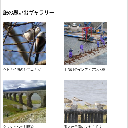
旅の思い出ギャラリー
ウトナイ湖のシマエナガ
千歳川のインディアン水車
タウシュベツ川橋梁
東よか干潟のシギチドリ