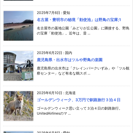
2025年7月6日
:
愛知
名古屋・豊明市の秘境「勅使池」は野鳥の宝庫;1
名古屋市の墓地公園「みどりが丘公園」に隣接する、野鳥
の宝庫「勅使池」。近年は、昔 ...
2025年6月22日
:
国内
鹿児島県・出水市はツルや野鳥の楽園
鹿児島県の出水市は「クレインパークいずみ」や「ツル観
察センター」など有名な鶴スポ ...
2025年6月10日
:
北海道
ゴールデンウィーク、3万円で釧路旅行３泊４日
ゴールデンウィーク思い立って３泊４日の釧路旅行。
UnitedAirlinesのマ ...
2025年6月8日
:
愛知