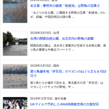
名古屋・豊明市の秘境「勅使池」は野鳥の宝庫;2
「みどりが丘公園」に隣接する野鳥の宝庫「勅使池」のレ
ポ、続編。中国語併記の謎の看 ...
2025年3月15日
:
台湾
台湾の関渡自然公園、台北市内の野鳥の楽園
関渡自然公園は、淡水河と基隆河が交差する自然公園。渡
り鳥の重要な中継点でバードウ ...
2025年3月15日
:
国内
渡り鳥越冬地「伊豆沼」のマガンのねぐら立ちを1泊2
日で
渡り鳥たちが越冬で訪れる、東北最大の沼「伊豆沼」は、
マガンとハクチョウの聖地。中 ...
2024年12月15日
:
旅行全般
UAマイルで予約したANA特典航空券の欠航対応