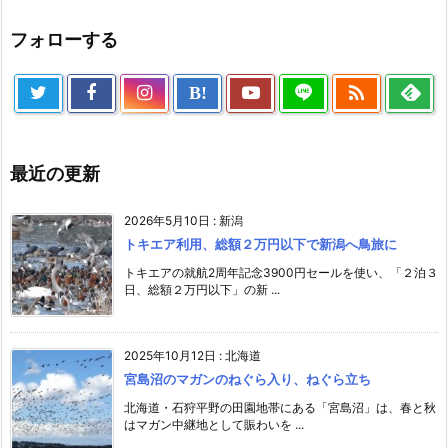
フォローする

B!
最近の更新
2026年5月10日
:
新潟
トキエア利用、総額２万円以下で新潟へ鳥旅に
トキエアの就航2周年記念3900円セールを使い、「２泊３
日、総額２万円以下」の新 ...
2025年10月12日
:
北海道
宮島沼のマガンのねぐら入り、ねぐら立ち
北海道・石狩平野の田園地帯にある「宮島沼」は、春と秋
はマガン中継地として賑わいを ...