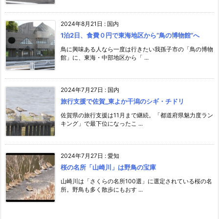
2024年8月21日
:
国内
1泊2日、食費０円で東海地区から”鳥の博物館”へ
鳥に興味ある人なら一度は行きたい我孫子市の「鳥の博物
館」に、東海・中部地区から「 ...
2024年7月27日
:
国内
旅行支援で佐賀_東よか干潟のシギ・チドリ
佐賀県の旅行支援は11月まで継続。「都道府県魅力度ラン
キング」で最下位になったこ ...
2024年7月27日
:
愛知
桜の名所「山崎川」は野鳥の宝庫
山崎川は「さくらの名所100選」に選定されている桜の名
所。野鳥も多く散歩にもおす ...