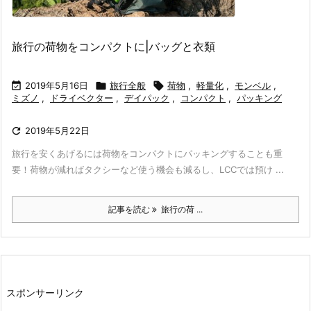
旅行の荷物をコンパクトに|バッグと衣類

2019年5月16日

旅行全般

荷物
,
軽量化
,
モンベル
,
ミズノ
,
ドライベクター
,
デイパック
,
コンパクト
,
パッキング

2019年5月22日
旅行を安くあげるには荷物をコンパクトにパッキングすることも重
要！荷物が減ればタクシーなど使う機会も減るし、LCCでは預け ...
記事を読む
旅行の荷 ...
スポンサーリンク