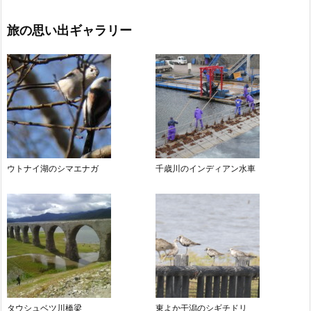
旅の思い出ギャラリー
ウトナイ湖のシマエナガ
千歳川のインディアン水車
タウシュベツ川橋梁
東よか干潟のシギチドリ