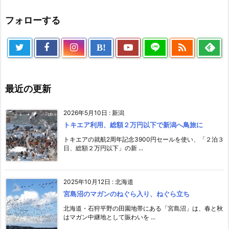
フォローする

B!
最近の更新
2026年5月10日
:
新潟
トキエア利用、総額２万円以下で新潟へ鳥旅に
トキエアの就航2周年記念3900円セールを使い、「２泊３
日、総額２万円以下」の新 ...
2025年10月12日
:
北海道
宮島沼のマガンのねぐら入り、ねぐら立ち
北海道・石狩平野の田園地帯にある「宮島沼」は、春と秋
はマガン中継地として賑わいを ...