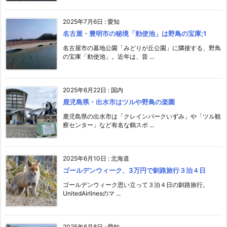
2025年7月6日
:
愛知
名古屋・豊明市の秘境「勅使池」は野鳥の宝庫;1
名古屋市の墓地公園「みどりが丘公園」に隣接する、野鳥
の宝庫「勅使池」。近年は、昔 ...
2025年6月22日
:
国内
鹿児島県・出水市はツルや野鳥の楽園
鹿児島県の出水市は「クレインパークいずみ」や「ツル観
察センター」など有名な鶴スポ ...
2025年6月10日
:
北海道
ゴールデンウィーク、3万円で釧路旅行３泊４日
ゴールデンウィーク思い立って３泊４日の釧路旅行。
UnitedAirlinesのマ ...
2025年6月8日
:
愛知