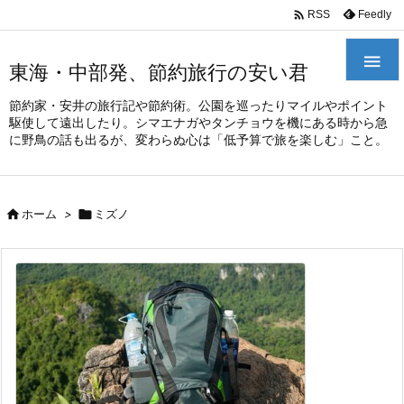
/*
*

Feedly
RSS

東海・中部発、節約旅行の安い君
節約家・安井の旅行記や節約術。公園を巡ったりマイルやポイント
駆使して遠出したり。シマエナガやタンチョウを機にある時から急
に野鳥の話も出るが、変わらぬ心は「低予算で旅を楽しむ」こと。

ホーム
>

ミズノ