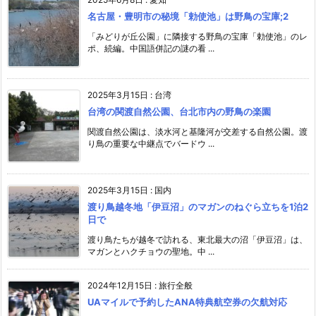
名古屋・豊明市の秘境「勅使池」は野鳥の宝庫;2
「みどりが丘公園」に隣接する野鳥の宝庫「勅使池」のレ
ポ、続編。中国語併記の謎の看 ...
2025年3月15日
:
台湾
台湾の関渡自然公園、台北市内の野鳥の楽園
関渡自然公園は、淡水河と基隆河が交差する自然公園。渡
り鳥の重要な中継点でバードウ ...
2025年3月15日
:
国内
渡り鳥越冬地「伊豆沼」のマガンのねぐら立ちを1泊2
日で
渡り鳥たちが越冬で訪れる、東北最大の沼「伊豆沼」は、
マガンとハクチョウの聖地。中 ...
2024年12月15日
:
旅行全般
UAマイルで予約したANA特典航空券の欠航対応