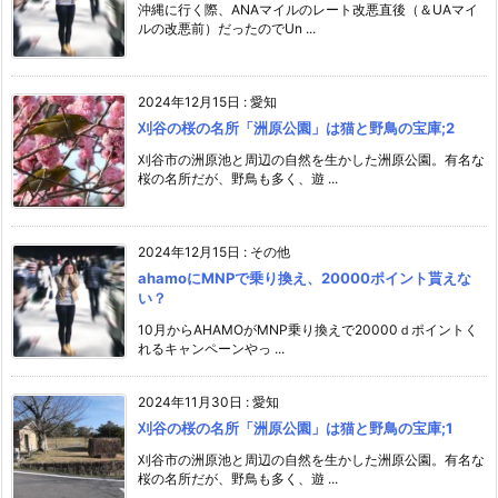
沖縄に行く際、ANAマイルのレート改悪直後（＆UAマイ
ルの改悪前）だったのでUn ...
2024年12月15日
:
愛知
刈谷の桜の名所「洲原公園」は猫と野鳥の宝庫;2
刈谷市の洲原池と周辺の自然を生かした洲原公園。有名な
桜の名所だが、野鳥も多く、遊 ...
2024年12月15日
:
その他
ahamoにMNPで乗り換え、20000ポイント貰えな
い？
10月からAHAMOがMNP乗り換えで20000ｄポイントく
れるキャンペーンやっ ...
2024年11月30日
:
愛知
刈谷の桜の名所「洲原公園」は猫と野鳥の宝庫;1
刈谷市の洲原池と周辺の自然を生かした洲原公園。有名な
桜の名所だが、野鳥も多く、遊 ...