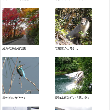
紅葉の東山植物園
岩屋堂のカモシカ
勅使池のカワセミ
愛知県東栄町の「蔦の渕」