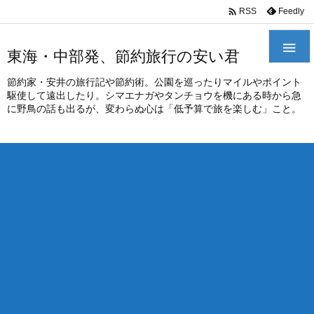
/*
*

Feedly
RSS

東海・中部発、節約旅行の安い君
節約家・安井の旅行記や節約術。公園を巡ったりマイルやポイント
駆使して遠出したり。シマエナガやタンチョウを機にある時から急
に野鳥の話も出るが、変わらぬ心は「低予算で旅を楽しむ」こと。