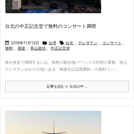
台北の中正記念堂で無料のコンサート満喫

2019年11月13日

台湾

台北
,
テレサテン
,
コンサート
,
無料
,
国楽
,
草山楽坊
,
中正記念堂
旅を格安で満喫するには、無料の観光地/イベントの利用が重要。前は
テレサテンゆかりの地にある「林建生記念図書館」の無料コン ...
記事を読む
台北の中 ...