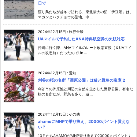
日で
渡り鳥たちが越冬で訪れる、東北最大の沼「伊豆沼」は、
マガンとハクチョウの聖地。中 ...
2024年12月15日
:
旅行全般
UAマイルで予約したANA特典航空券の欠航対応
沖縄に行く際、ANAマイルのレート改悪直後（＆UAマイ
ルの改悪前）だったのでUn ...
2024年12月15日
:
愛知
刈谷の桜の名所「洲原公園」は猫と野鳥の宝庫;2
刈谷市の洲原池と周辺の自然を生かした洲原公園。有名な
桜の名所だが、野鳥も多く、遊 ...
2024年12月15日
:
その他
ahamoにMNPで乗り換え、20000ポイント貰えな
い？
10月からAHAMOがMNP乗り換えで20000ｄポイントく