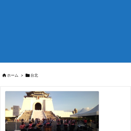

ホーム
>

台北