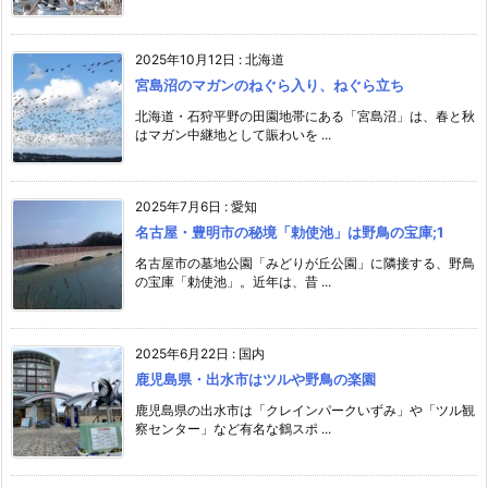
2025年10月12日
:
北海道
宮島沼のマガンのねぐら入り、ねぐら立ち
北海道・石狩平野の田園地帯にある「宮島沼」は、春と秋
はマガン中継地として賑わいを ...
2025年7月6日
:
愛知
名古屋・豊明市の秘境「勅使池」は野鳥の宝庫;1
名古屋市の墓地公園「みどりが丘公園」に隣接する、野鳥
の宝庫「勅使池」。近年は、昔 ...
2025年6月22日
:
国内
鹿児島県・出水市はツルや野鳥の楽園
鹿児島県の出水市は「クレインパークいずみ」や「ツル観
察センター」など有名な鶴スポ ...