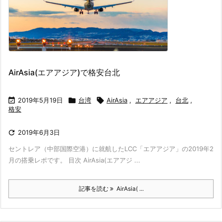
AirAsia(エアアジア)で格安台北

2019年5月19日

台湾

AirAsia
,
エアアジア
,
台北
,
格安

2019年6月3日
セントレア（中部国際空港）に就航したLCC「エアアジア」の2019年2
月の搭乗レポです。 目次 AirAsia(エアアジ ...
記事を読む
AirAsia( ...