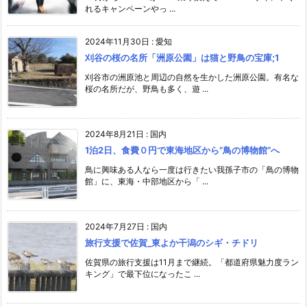
れるキャンペーンやっ ...
2024年11月30日
:
愛知
刈谷の桜の名所「洲原公園」は猫と野鳥の宝庫;1
刈谷市の洲原池と周辺の自然を生かした洲原公園。有名な
桜の名所だが、野鳥も多く、遊 ...
2024年8月21日
:
国内
1泊2日、食費０円で東海地区から”鳥の博物館”へ
鳥に興味ある人なら一度は行きたい我孫子市の「鳥の博物
館」に、東海・中部地区から「 ...
2024年7月27日
:
国内
旅行支援で佐賀_東よか干潟のシギ・チドリ
佐賀県の旅行支援は11月まで継続。「都道府県魅力度ラン
キング」で最下位になったこ ...