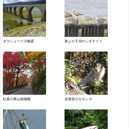
タウシュベツ川橋梁
東よか干潟のシギチドリ
紅葉の東山植物園
岩屋堂のカモシカ