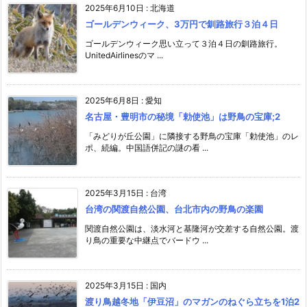
2025年6月10日
:
北海道
ゴールデンウィーク、3万円で釧路旅行３泊４日
ゴールデンウィーク思い立って３泊４日の釧路旅行。
UnitedAirlinesのマ ...
2025年6月8日
:
愛知
名古屋・豊明市の秘境「勅使池」は野鳥の宝庫;2
「みどりが丘公園」に隣接する野鳥の宝庫「勅使池」のレ
ポ、続編。中国語併記の謎の看 ...
2025年3月15日
:
台湾
台湾の関渡自然公園、台北市内の野鳥の楽園
関渡自然公園は、淡水河と基隆河が交差する自然公園。渡
り鳥の重要な中継点でバードウ ...
2025年3月15日
:
国内
渡り鳥越冬地「伊豆沼」のマガンのねぐら立ちを1泊2