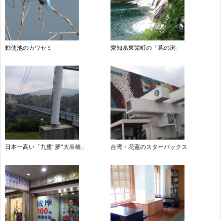
勅使池のカワセミ
愛知県東栄町の「蔦の渕」
日本一高い「九重“夢”大吊橋」
台湾・花蓮のスターバックス