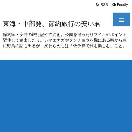
/*
*

Feedly
RSS

東海・中部発、節約旅行の安い君
節約家・安井の旅行記や節約術。公園を巡ったりマイルやポイント
駆使して遠出したり。シマエナガやタンチョウを機にある時から急
に野鳥の話も出るが、変わらぬ心は「低予算で旅を楽しむ」こと。