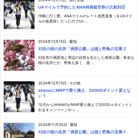
UAマイルで予約したANA特典航空券の欠航対応
沖縄に行く際、ANAマイルのレート改悪直後（＆UAマイ
ルの改悪前）だったのでUn ...
2024年12月15日
:
愛知
刈谷の桜の名所「洲原公園」は猫と野鳥の宝庫;2
刈谷市の洲原池と周辺の自然を生かした洲原公園。有名な
桜の名所だが、野鳥も多く、遊 ...
2024年12月15日
:
その他
ahamoにMNPで乗り換え、20000ポイント貰えな
い？
10月からAHAMOがMNP乗り換えで20000ｄポイントく
れるキャンペーンやっ ...
2024年11月30日
:
愛知
刈谷の桜の名所「洲原公園」は猫と野鳥の宝庫;1