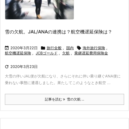
雪の欠航。JAL/ANAの連携は？航空機遅延保険は？

2020年3月22日

旅行全般
,
国内

海外旅行保険
,
航空機遅延保険
,
JCBゴールド
,
欠航
,
乗継遅延費用保険金

2020年3月23日
大雪の伴いJAL便が欠航になり、さらにそれに伴い乗り継ぐANA便に
乗れない事態に遭遇しました。果たしてこのようなとき航空 ...
記事を読む
雪の欠航 ...