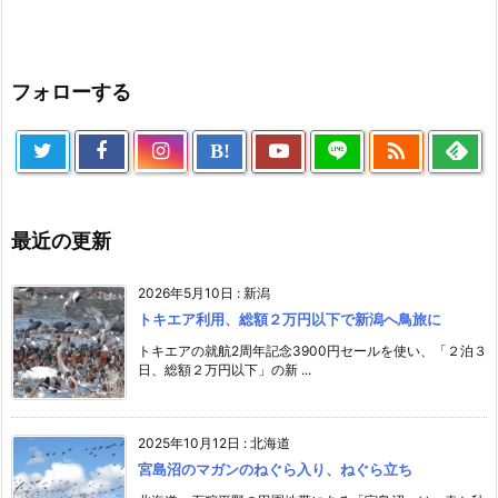
フォローする

B!
最近の更新
2026年5月10日
:
新潟
トキエア利用、総額２万円以下で新潟へ鳥旅に
トキエアの就航2周年記念3900円セールを使い、「２泊３
日、総額２万円以下」の新 ...
2025年10月12日
:
北海道
宮島沼のマガンのねぐら入り、ねぐら立ち