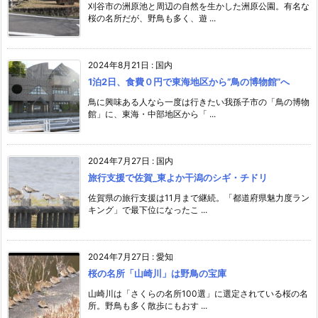
刈谷市の洲原池と周辺の自然を生かした洲原公園。有名な
桜の名所だが、野鳥も多く、遊 ...
2024年8月21日
:
国内
1泊2日、食費０円で東海地区から”鳥の博物館”へ
鳥に興味ある人なら一度は行きたい我孫子市の「鳥の博物
館」に、東海・中部地区から「 ...
2024年7月27日
:
国内
旅行支援で佐賀_東よか干潟のシギ・チドリ
佐賀県の旅行支援は11月まで継続。「都道府県魅力度ラン
キング」で最下位になったこ ...
2024年7月27日
:
愛知
桜の名所「山崎川」は野鳥の宝庫
山崎川は「さくらの名所100選」に選定されている桜の名
所。野鳥も多く散歩にもおす ...