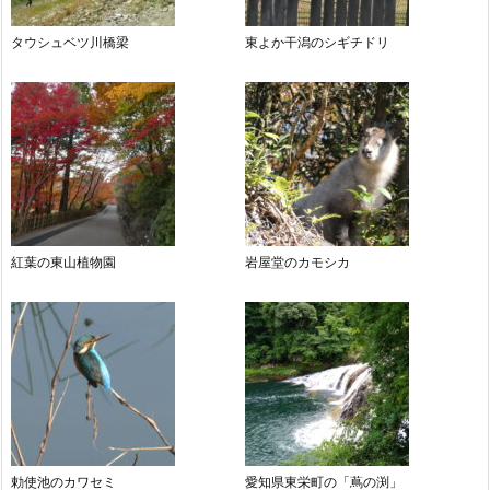
タウシュベツ川橋梁
東よか干潟のシギチドリ
紅葉の東山植物園
岩屋堂のカモシカ
勅使池のカワセミ
愛知県東栄町の「蔦の渕」