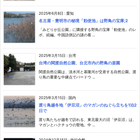
2025年6月8日
:
愛知
名古屋・豊明市の秘境「勅使池」は野鳥の宝庫;2
「みどりが丘公園」に隣接する野鳥の宝庫「勅使池」のレ
ポ、続編。中国語併記の謎の看 ...
2025年3月15日
:
台湾
台湾の関渡自然公園、台北市内の野鳥の楽園
関渡自然公園は、淡水河と基隆河が交差する自然公園。渡
り鳥の重要な中継点でバードウ ...
2025年3月15日
:
国内
渡り鳥越冬地「伊豆沼」のマガンのねぐら立ちを1泊2
日で
渡り鳥たちが越冬で訪れる、東北最大の沼「伊豆沼」は、
マガンとハクチョウの聖地。中 ...
2024年12月15日
:
旅行全般