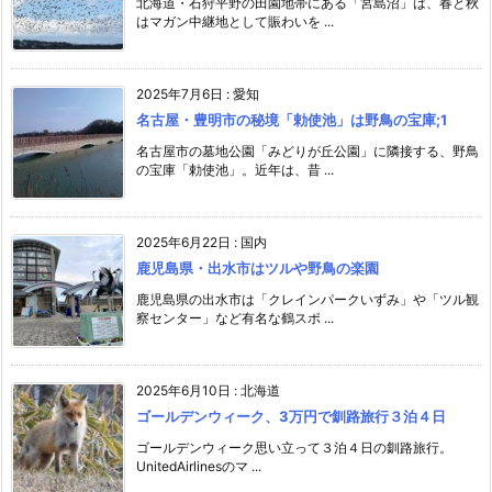
北海道・石狩平野の田園地帯にある「宮島沼」は、春と秋
はマガン中継地として賑わいを ...
2025年7月6日
:
愛知
名古屋・豊明市の秘境「勅使池」は野鳥の宝庫;1
名古屋市の墓地公園「みどりが丘公園」に隣接する、野鳥
の宝庫「勅使池」。近年は、昔 ...
2025年6月22日
:
国内
鹿児島県・出水市はツルや野鳥の楽園
鹿児島県の出水市は「クレインパークいずみ」や「ツル観
察センター」など有名な鶴スポ ...
2025年6月10日
:
北海道
ゴールデンウィーク、3万円で釧路旅行３泊４日
ゴールデンウィーク思い立って３泊４日の釧路旅行。
UnitedAirlinesのマ ...