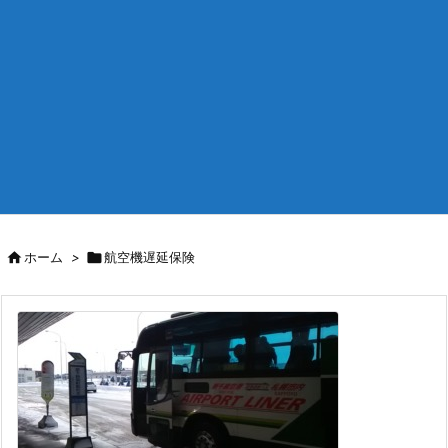

ホーム
>

航空機遅延保険