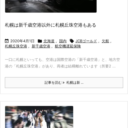
札幌は新千歳空港以外に札幌丘珠空港もある

2020年4月1日

北海道
,
国内

JCBゴールド
,
欠航
,
札幌丘珠空港
,
新千歳空港
,
航空機遅延保険
一口に札幌といっても、空港は国際空港の「新千歳空港」と、地方空
港の「札幌丘珠空港」があり、両者は結構離れています（所要2 ...
記事を読む
札幌は新 ...