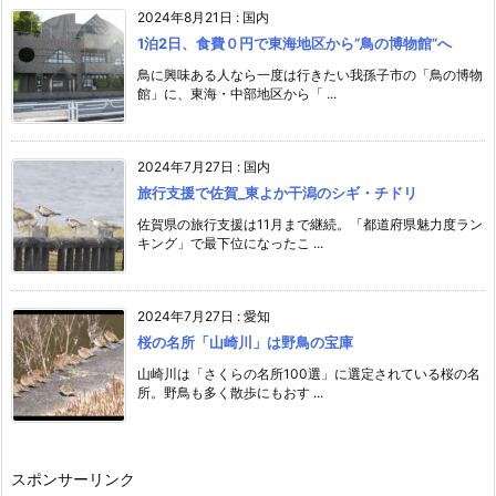
2024年8月21日
:
国内
1泊2日、食費０円で東海地区から”鳥の博物館”へ
鳥に興味ある人なら一度は行きたい我孫子市の「鳥の博物
館」に、東海・中部地区から「 ...
2024年7月27日
:
国内
旅行支援で佐賀_東よか干潟のシギ・チドリ
佐賀県の旅行支援は11月まで継続。「都道府県魅力度ラン
キング」で最下位になったこ ...
2024年7月27日
:
愛知
桜の名所「山崎川」は野鳥の宝庫
山崎川は「さくらの名所100選」に選定されている桜の名
所。野鳥も多く散歩にもおす ...
スポンサーリンク