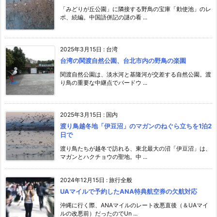
「みどりが丘公園」に隣接する野鳥の宝庫「勅使池」のレ
ポ、続編。中国語併記の謎の看 ...
2025年3月15日
:
台湾
台湾の関渡自然公園、台北市内の野鳥の楽園
関渡自然公園は、淡水河と基隆河が交差する自然公園。渡
り鳥の重要な中継点でバードウ ...
2025年3月15日
:
国内
渡り鳥越冬地「伊豆沼」のマガンのねぐら立ちを1泊2
日で
渡り鳥たちが越冬で訪れる、東北最大の沼「伊豆沼」は、
マガンとハクチョウの聖地。中 ...
2024年12月15日
:
旅行全般
UAマイルで予約したANA特典航空券の欠航対応
沖縄に行く際、ANAマイルのレート改悪直後（＆UAマイ
ルの改悪前）だったのでUn ...