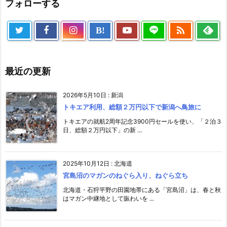
フォローする

B!
最近の更新
2026年5月10日
:
新潟
トキエア利用、総額２万円以下で新潟へ鳥旅に
トキエアの就航2周年記念3900円セールを使い、「２泊３
日、総額２万円以下」の新 ...
2025年10月12日
:
北海道
宮島沼のマガンのねぐら入り、ねぐら立ち
北海道・石狩平野の田園地帯にある「宮島沼」は、春と秋
はマガン中継地として賑わいを ...