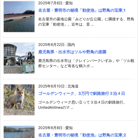
2025年7月6日
:
愛知
名古屋・豊明市の秘境「勅使池」は野鳥の宝庫;1
名古屋市の墓地公園「みどりが丘公園」に隣接する、野鳥
の宝庫「勅使池」。近年は、昔 ...
2025年6月22日
:
国内
鹿児島県・出水市はツルや野鳥の楽園
鹿児島県の出水市は「クレインパークいずみ」や「ツル観
察センター」など有名な鶴スポ ...
2025年6月10日
:
北海道
ゴールデンウィーク、3万円で釧路旅行３泊４日
ゴールデンウィーク思い立って３泊４日の釧路旅行。
UnitedAirlinesのマ ...
2025年6月8日
:
愛知
名古屋・豊明市の秘境「勅使池」は野鳥の宝庫;2