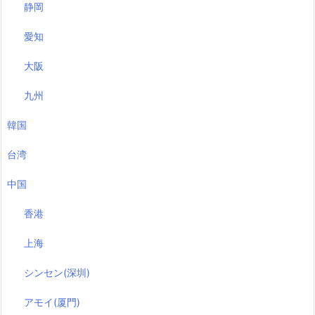
静岡
愛知
大阪
九州
韓国
台湾
中国
香港
上海
シンセン(深圳)
アモイ(厦門)