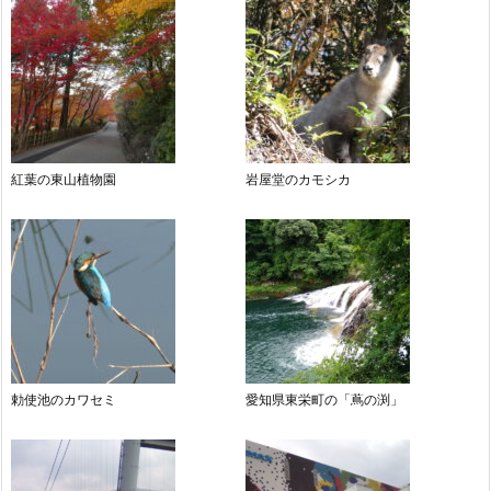
紅葉の東山植物園
岩屋堂のカモシカ
勅使池のカワセミ
愛知県東栄町の「蔦の渕」