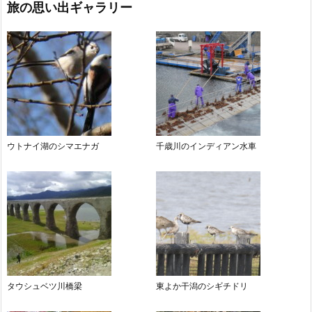
旅の思い出ギャラリー
ウトナイ湖のシマエナガ
千歳川のインディアン水車
タウシュベツ川橋梁
東よか干潟のシギチドリ