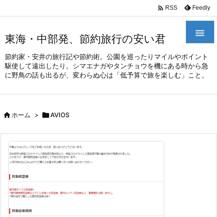
/*
*

Feedly
RSS

東海・中部発、節約旅行の安い君
節約家・安井の旅行記や節約術。公園を巡ったりマイルやポイント
駆使して遠出したり。シマエナガやタンチョウを機にある時から急
に野鳥の話も出るが、変わらぬ心は「低予算で旅を楽しむ」こと。

ホーム
>

AVIOS