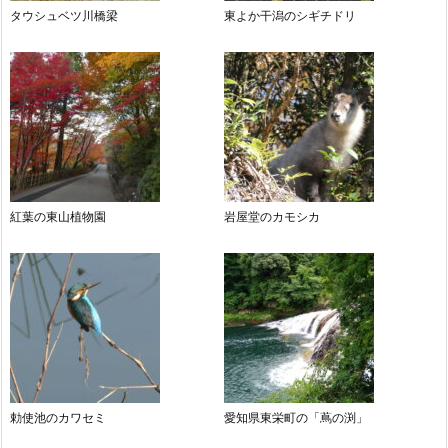
タウシュベツ川橋梁
東よか干潟のシギチドリ
紅葉の東山植物園
岩屋堂のカモシカ
勅使池のカワセミ
愛知県東栄町の「蔦の渕」