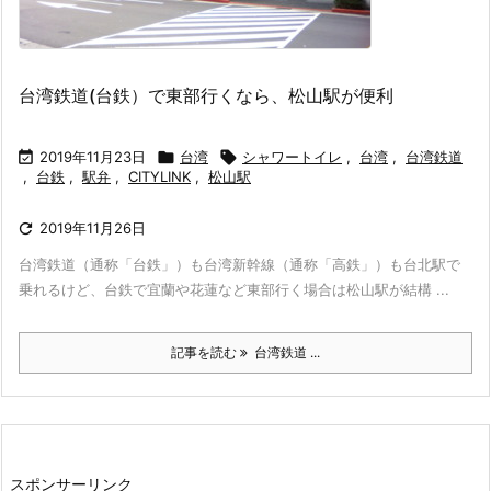
台湾鉄道(台鉄）で東部行くなら、松山駅が便利

2019年11月23日

台湾

シャワートイレ
,
台湾
,
台湾鉄道
,
台鉄
,
駅弁
,
CITYLINK
,
松山駅

2019年11月26日
台湾鉄道（通称「台鉄」）も台湾新幹線（通称「高鉄」）も台北駅で
乗れるけど、台鉄で宜蘭や花蓮など東部行く場合は松山駅が結構 ...
記事を読む
台湾鉄道 ...
スポンサーリンク