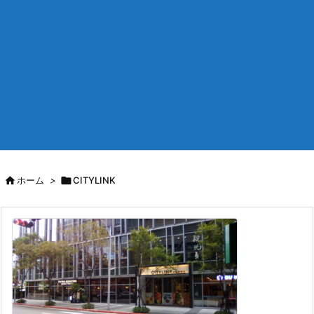

ホーム
>

CITYLINK