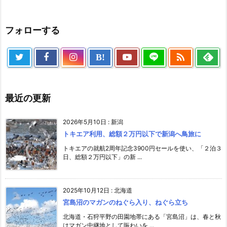
フォローする

B!
最近の更新
2026年5月10日
:
新潟
トキエア利用、総額２万円以下で新潟へ鳥旅に
トキエアの就航2周年記念3900円セールを使い、「２泊３
日、総額２万円以下」の新 ...
2025年10月12日
:
北海道
宮島沼のマガンのねぐら入り、ねぐら立ち
北海道・石狩平野の田園地帯にある「宮島沼」は、春と秋
はマガン中継地として賑わいを ...