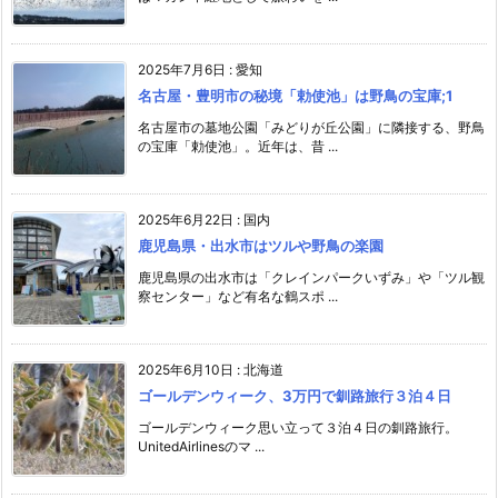
2025年7月6日
:
愛知
名古屋・豊明市の秘境「勅使池」は野鳥の宝庫;1
名古屋市の墓地公園「みどりが丘公園」に隣接する、野鳥
の宝庫「勅使池」。近年は、昔 ...
2025年6月22日
:
国内
鹿児島県・出水市はツルや野鳥の楽園
鹿児島県の出水市は「クレインパークいずみ」や「ツル観
察センター」など有名な鶴スポ ...
2025年6月10日
:
北海道
ゴールデンウィーク、3万円で釧路旅行３泊４日
ゴールデンウィーク思い立って３泊４日の釧路旅行。
UnitedAirlinesのマ ...