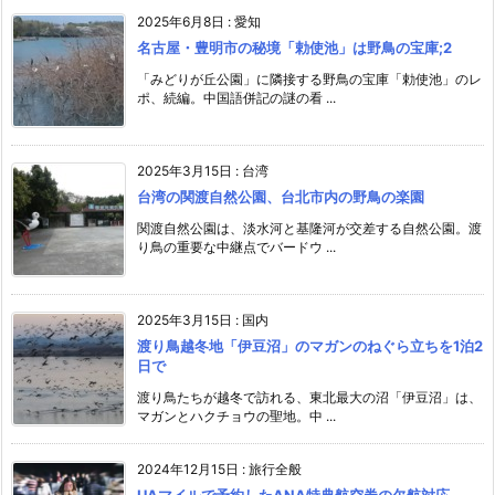
2025年6月8日
:
愛知
名古屋・豊明市の秘境「勅使池」は野鳥の宝庫;2
「みどりが丘公園」に隣接する野鳥の宝庫「勅使池」のレ
ポ、続編。中国語併記の謎の看 ...
2025年3月15日
:
台湾
台湾の関渡自然公園、台北市内の野鳥の楽園
関渡自然公園は、淡水河と基隆河が交差する自然公園。渡
り鳥の重要な中継点でバードウ ...
2025年3月15日
:
国内
渡り鳥越冬地「伊豆沼」のマガンのねぐら立ちを1泊2
日で
渡り鳥たちが越冬で訪れる、東北最大の沼「伊豆沼」は、
マガンとハクチョウの聖地。中 ...
2024年12月15日
:
旅行全般