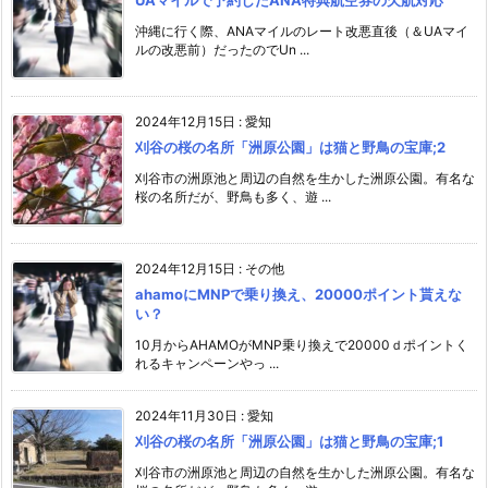
UAマイルで予約したANA特典航空券の欠航対応
沖縄に行く際、ANAマイルのレート改悪直後（＆UAマイ
ルの改悪前）だったのでUn ...
2024年12月15日
:
愛知
刈谷の桜の名所「洲原公園」は猫と野鳥の宝庫;2
刈谷市の洲原池と周辺の自然を生かした洲原公園。有名な
桜の名所だが、野鳥も多く、遊 ...
2024年12月15日
:
その他
ahamoにMNPで乗り換え、20000ポイント貰えな
い？
10月からAHAMOがMNP乗り換えで20000ｄポイントく
れるキャンペーンやっ ...
2024年11月30日
:
愛知
刈谷の桜の名所「洲原公園」は猫と野鳥の宝庫;1
刈谷市の洲原池と周辺の自然を生かした洲原公園。有名な