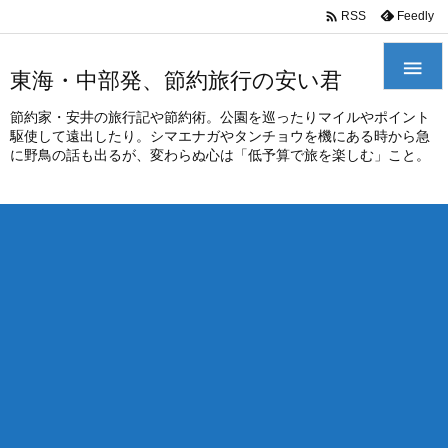
/*
*

Feedly
RSS

東海・中部発、節約旅行の安い君
節約家・安井の旅行記や節約術。公園を巡ったりマイルやポイント
駆使して遠出したり。シマエナガやタンチョウを機にある時から急
に野鳥の話も出るが、変わらぬ心は「低予算で旅を楽しむ」こと。