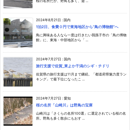
桜の名所だが、野鳥も多く、遊 ...
2024年8月21日
:
国内
1泊2日、食費０円で東海地区から”鳥の博物館”へ
鳥に興味ある人なら一度は行きたい我孫子市の「鳥の博物
館」に、東海・中部地区から「 ...
2024年7月27日
:
国内
旅行支援で佐賀_東よか干潟のシギ・チドリ
佐賀県の旅行支援は11月まで継続。「都道府県魅力度ラン
キング」で最下位になったこ ...
2024年7月27日
:
愛知
桜の名所「山崎川」は野鳥の宝庫
山崎川は「さくらの名所100選」に選定されている桜の名
所。野鳥も多く散歩にもおす ...