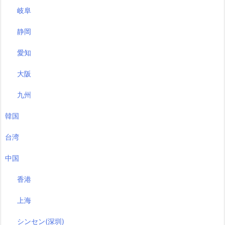
岐阜
静岡
愛知
大阪
九州
韓国
台湾
中国
香港
上海
シンセン(深圳)