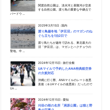
関渡自然公園は、淡水河と基隆河が交差
する自然公園。渡り鳥の重要な中継点で
バードウ ...
2025年3月15日
:
国内
渡り鳥越冬地「伊豆沼」のマガンのね
ぐら立ちを1泊2日で
渡り鳥たちが越冬で訪れる、東北最大の
沼「伊豆沼」は、マガンとハクチョウの
聖地。中 ...
2024年12月15日
:
旅行全般
UAマイルで予約したANA特典航空券
の欠航対応
沖縄に行く際、ANAマイルのレート改悪
直後（＆UAマイルの改悪前）だったので
Un ...
2024年12月15日
:
愛知
刈谷の桜の名所「洲原公園」は猫と野
鳥の宝庫;2