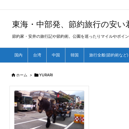
/*
*
東海・中部発、節約旅行の安い
節約家・安井の旅行記や節約術。公園を巡ったりマイルやポイン
国内
台湾
中国
韓国
旅行全般(節約術など)

ホーム
>

YURARI