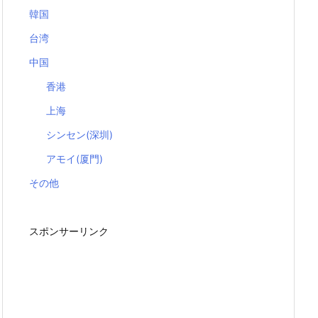
韓国
台湾
中国
香港
上海
シンセン(深圳)
アモイ(厦門)
その他
スポンサーリンク