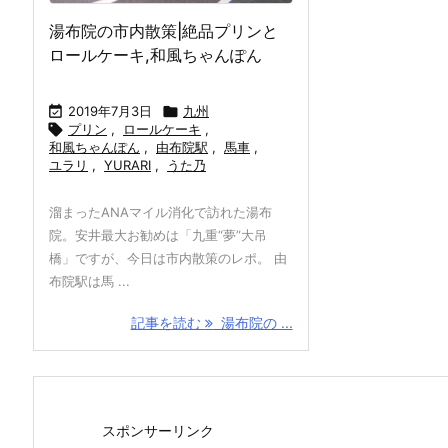
湯布院の市内散策|絶品プリンと
ロールケーキ,和風ちゃんぽん

2019年7月3日

九州

プリン
,
ロールケーキ
,
和風ちゃんぽん
,
由布院駅
,
馬車
,
ユラリ
,
YURARI
,
うた乃
溜まったANAマイル消化で訪れた湯布
院。安井最大お勧めは「九重“夢”大吊
橋」ですが、今日は市内散策のレポ。 由
布院駅は馬 ...
記事を読む
湯布院の ...
スポンサーリンク