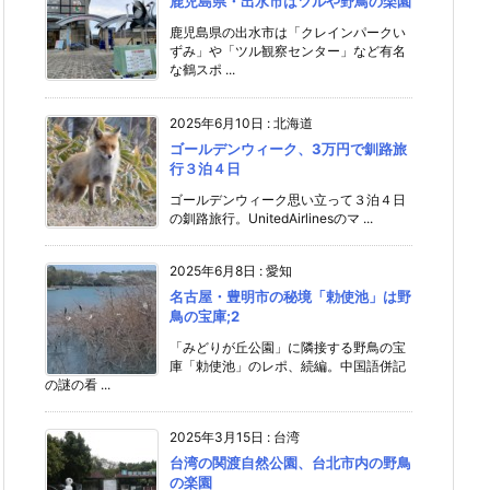
鹿児島県・出水市はツルや野鳥の楽園
鹿児島県の出水市は「クレインパークい
ずみ」や「ツル観察センター」など有名
な鶴スポ ...
2025年6月10日
:
北海道
ゴールデンウィーク、3万円で釧路旅
行３泊４日
ゴールデンウィーク思い立って３泊４日
の釧路旅行。UnitedAirlinesのマ ...
2025年6月8日
:
愛知
名古屋・豊明市の秘境「勅使池」は野
鳥の宝庫;2
「みどりが丘公園」に隣接する野鳥の宝
庫「勅使池」のレポ、続編。中国語併記
の謎の看 ...
2025年3月15日
:
台湾
台湾の関渡自然公園、台北市内の野鳥
の楽園