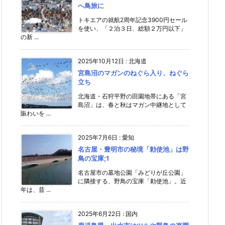
へ鳥旅に
トキエアの就航2周年記念3900円セール
を使い、「２泊３日、総額２万円以下」
の新 ...
2025年10月12日
:
北海道
宮島沼のマガンのねぐら入り、ねぐら
立ち
北海道・石狩平野の田園地帯にある「宮
島沼」は、春と秋はマガン中継地として
賑わいを ...
2025年7月6日
:
愛知
名古屋・豊明市の秘境「勅使池」は野
鳥の宝庫;1
名古屋市の墓地公園「みどりが丘公園」
に隣接する、野鳥の宝庫「勅使池」。近
年は、昔 ...
2025年6月22日
:
国内