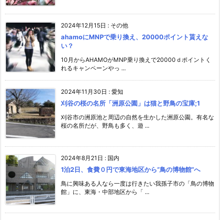
2024年12月15日
:
その他
ahamoにMNPで乗り換え、20000ポイント貰えな
い？
10月からAHAMOがMNP乗り換えで20000ｄポイントく
れるキャンペーンやっ ...
2024年11月30日
:
愛知
刈谷の桜の名所「洲原公園」は猫と野鳥の宝庫;1
刈谷市の洲原池と周辺の自然を生かした洲原公園。有名な
桜の名所だが、野鳥も多く、遊 ...
2024年8月21日
:
国内
1泊2日、食費０円で東海地区から”鳥の博物館”へ
鳥に興味ある人なら一度は行きたい我孫子市の「鳥の博物
館」に、東海・中部地区から「 ...