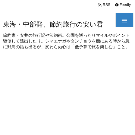
/*
*

Feedly
RSS

東海・中部発、節約旅行の安い君
節約家・安井の旅行記や節約術。公園を巡ったりマイルやポイント
駆使して遠出したり。シマエナガやタンチョウを機にある時から急
に野鳥の話も出るが、変わらぬ心は「低予算で旅を楽しむ」こと。