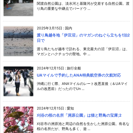
関渡自然公園は、淡水河と基隆河が交差する自然公園。渡
り鳥の重要な中継点でバードウ ...
2025年3月15日
:
国内
渡り鳥越冬地「伊豆沼」のマガンのねぐら立ちを1泊2
日で
渡り鳥たちが越冬で訪れる、東北最大の沼「伊豆沼」は、
マガンとハクチョウの聖地。中 ...
2024年12月15日
:
旅行全般
UAマイルで予約したANA特典航空券の欠航対応
沖縄に行く際、ANAマイルのレート改悪直後（＆UAマイ
ルの改悪前）だったのでUn ...
2024年12月15日
:
愛知
刈谷の桜の名所「洲原公園」は猫と野鳥の宝庫;2
刈谷市の洲原池と周辺の自然を生かした洲原公園。有名な
桜の名所だが、野鳥も多く、遊 ...