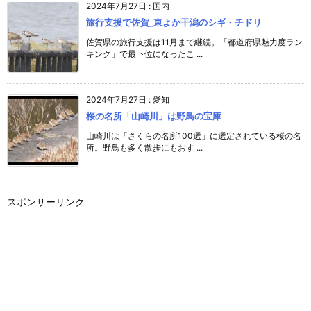
2024年7月27日
:
国内
旅行支援で佐賀_東よか干潟のシギ・チドリ
佐賀県の旅行支援は11月まで継続。「都道府県魅力度ラン
キング」で最下位になったこ ...
2024年7月27日
:
愛知
桜の名所「山崎川」は野鳥の宝庫
山崎川は「さくらの名所100選」に選定されている桜の名
所。野鳥も多く散歩にもおす ...
スポンサーリンク