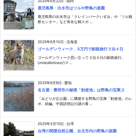
2025年6月22日
:
国内
鹿児島県・出水市はツルや野鳥の楽園
鹿児島県の出水市は「クレインパークいずみ」や「ツル観
察センター」など有名な鶴スポ ...
2025年6月10日
:
北海道
ゴールデンウィーク、3万円で釧路旅行３泊４日
ゴールデンウィーク思い立って３泊４日の釧路旅行。
UnitedAirlinesのマ ...
2025年6月8日
:
愛知
名古屋・豊明市の秘境「勅使池」は野鳥の宝庫;2
「みどりが丘公園」に隣接する野鳥の宝庫「勅使池」のレ
ポ、続編。中国語併記の謎の看 ...
2025年3月15日
:
台湾
台湾の関渡自然公園、台北市内の野鳥の楽園