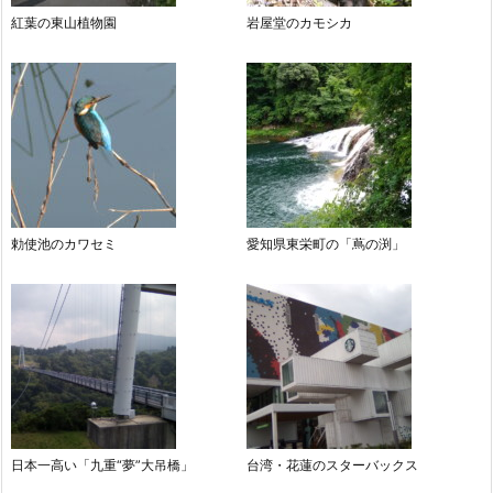
紅葉の東山植物園
岩屋堂のカモシカ
勅使池のカワセミ
愛知県東栄町の「蔦の渕」
日本一高い「九重“夢”大吊橋」
台湾・花蓮のスターバックス