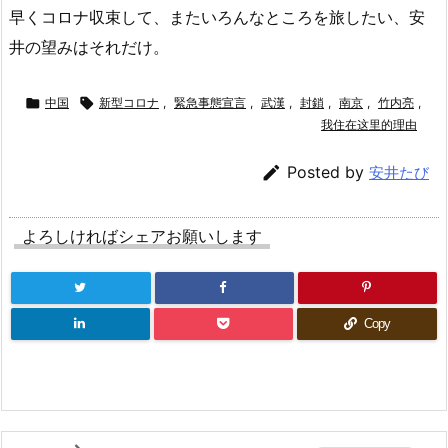
早くコロナ収束して、またいろんなところを旅したい、安
井の望みはそれだけ。

中国

新型コロナ
,
緊急事態宣言
,
武漢
,
封鎖
,
南京
,
竹内亮
,
我住在这里的理由

Posted by
安井たび
よろしければシェアお願いします
Copy