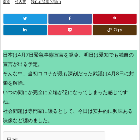
南京
,
竹内亮
,
我住在这里的理由
Copy
日本は4月7日緊急事態宣言を発令、明日は愛知でも独自の
宣言が出る予定。
そんな中、当初コロナが最も深刻だった武漢は4月8日に封
鎖を解除。
いつの間にか完全に立場が逆になってしまった感じです
ね。
社会問題は専門家に譲るとして、今日は安井的に興味ある
映像など纏めました。
目次