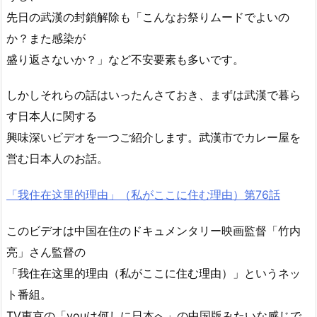
先日の武漢の封鎖解除も「こんなお祭りムードでよいの
か？また感染が
盛り返さないか？」など不安要素も多いです。
しかしそれらの話はいったんさておき、まずは武漢で暮ら
す日本人に関する
興味深いビデオを一つご紹介します。武漢市でカレー屋を
営む日本人のお話。
「我住在这里的理由」（私がここに住む理由）第76話
このビデオは中国在住のドキュメンタリー映画監督「竹内
亮」さん監督の
「我住在这里的理由（私がここに住む理由）」というネッ
ト番組。
TV東京の「youは何しに日本へ」の中国版みたいな感じで