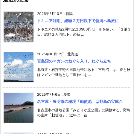
2026年5月10日
:
新潟
トキエア利用、総額２万円以下で新潟へ鳥旅に
トキエアの就航2周年記念3900円セールを使い、「２泊３
日、総額２万円以下」の新 ...
2025年10月12日
:
北海道
宮島沼のマガンのねぐら入り、ねぐら立ち
北海道・石狩平野の田園地帯にある「宮島沼」は、春と秋
はマガン中継地として賑わいを ...
2025年7月6日
:
愛知
名古屋・豊明市の秘境「勅使池」は野鳥の宝庫;1
名古屋市の墓地公園「みどりが丘公園」に隣接する、野鳥
の宝庫「勅使池」。近年は、昔 ...