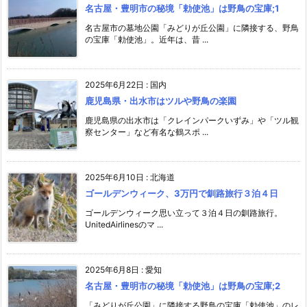
名古屋・豊明市の秘境「勅使池」は野鳥の宝庫;1
名古屋市の墓地公園「みどりが丘公園」に隣接する、野鳥
の宝庫「勅使池」。近年は、昔 ...
2025年6月22日
:
国内
鹿児島県・出水市はツルや野鳥の楽園
鹿児島県の出水市は「クレインパークいずみ」や「ツル観
察センター」など有名な鶴スポ ...
2025年6月10日
:
北海道
ゴールデンウィーク、3万円で釧路旅行３泊４日
ゴールデンウィーク思い立って３泊４日の釧路旅行。
UnitedAirlinesのマ ...
2025年6月8日
:
愛知
名古屋・豊明市の秘境「勅使池」は野鳥の宝庫;2
「みどりが丘公園」に隣接する野鳥の宝庫「勅使池」のレ