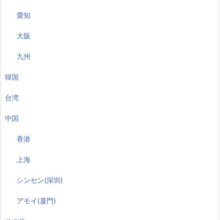
愛知
大阪
九州
韓国
台湾
中国
香港
上海
シンセン(深圳)
アモイ(厦門)