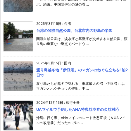
ポ、続編。中国語併記の謎の看 ...
2025年3月15日
:
台湾
台湾の関渡自然公園、台北市内の野鳥の楽園
関渡自然公園は、淡水河と基隆河が交差する自然公園。渡
り鳥の重要な中継点でバードウ ...
2025年3月15日
:
国内
渡り鳥越冬地「伊豆沼」のマガンのねぐら立ちを1泊2
日で
渡り鳥たちが越冬で訪れる、東北最大の沼「伊豆沼」は、
マガンとハクチョウの聖地。中 ...
2024年12月15日
:
旅行全般
UAマイルで予約したANA特典航空券の欠航対応
沖縄に行く際、ANAマイルのレート改悪直後（＆UAマイ
ルの改悪前）だったのでUn ...