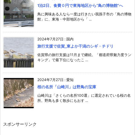
1泊2日、食費０円で東海地区から”鳥の博物館”へ
鳥に興味ある人なら一度は行きたい我孫子市の「鳥の博物
館」に、東海・中部地区から「 ...
2024年7月27日
:
国内
旅行支援で佐賀_東よか干潟のシギ・チドリ
佐賀県の旅行支援は11月まで継続。「都道府県魅力度ラン
キング」で最下位になったこ ...
2024年7月27日
:
愛知
桜の名所「山崎川」は野鳥の宝庫
山崎川は「さくらの名所100選」に選定されている桜の名
所。野鳥も多く散歩にもおす ...
スポンサーリンク