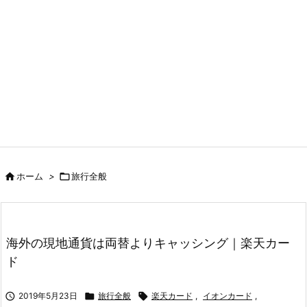

ホーム
>

旅行全般
海外の現地通貨は両替よりキャッシング｜楽天カー
ド

2019年5月23日

旅行全般

楽天カード
,
イオンカード
,