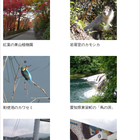
紅葉の東山植物園
岩屋堂のカモシカ
勅使池のカワセミ
愛知県東栄町の「蔦の渕」