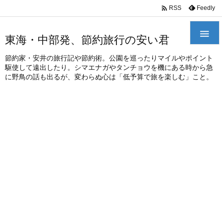
/*
*

Feedly
RSS

東海・中部発、節約旅行の安い君
節約家・安井の旅行記や節約術。公園を巡ったりマイルやポイント
駆使して遠出したり。シマエナガやタンチョウを機にある時から急
に野鳥の話も出るが、変わらぬ心は「低予算で旅を楽しむ」こと。