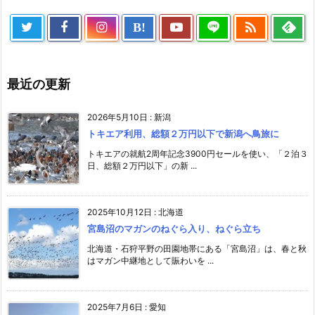

B!
最近の更新
2026年5月10日
:
新潟
トキエア利用、総額２万円以下で新潟へ鳥旅に
トキエアの就航2周年記念3900円セールを使い、「２泊３
日、総額２万円以下」の新 ...
2025年10月12日
:
北海道
宮島沼のマガンのねぐら入り、ねぐら立ち
北海道・石狩平野の田園地帯にある「宮島沼」は、春と秋
はマガン中継地として賑わいを ...
2025年7月6日
:
愛知