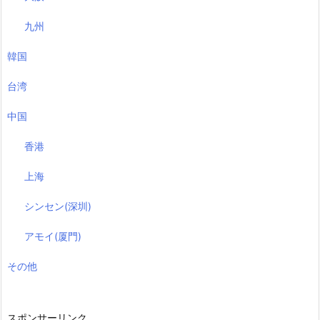
九州
韓国
台湾
中国
香港
上海
シンセン(深圳)
アモイ(厦門)
その他
スポンサーリンク