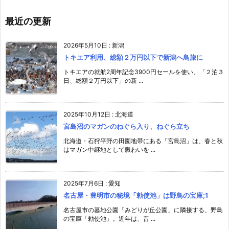
最近の更新
2026年5月10日
:
新潟
トキエア利用、総額２万円以下で新潟へ鳥旅に
トキエアの就航2周年記念3900円セールを使い、「２泊３
日、総額２万円以下」の新 ...
2025年10月12日
:
北海道
宮島沼のマガンのねぐら入り、ねぐら立ち
北海道・石狩平野の田園地帯にある「宮島沼」は、春と秋
はマガン中継地として賑わいを ...
2025年7月6日
:
愛知
名古屋・豊明市の秘境「勅使池」は野鳥の宝庫;1
名古屋市の墓地公園「みどりが丘公園」に隣接する、野鳥
の宝庫「勅使池」。近年は、昔 ...