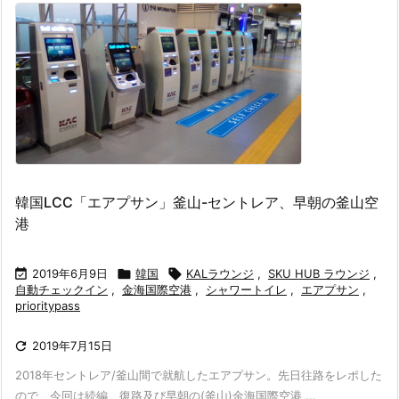
韓国LCC「エアプサン」釜山-セントレア、早朝の釜山空
港

2019年6月9日

韓国

KALラウンジ
,
SKU HUB ラウンジ
,
自動チェックイン
,
金海国際空港
,
シャワートイレ
,
エアプサン
,
prioritypass

2019年7月15日
2018年セントレア/釜山間で就航したエアプサン。先日往路をレポした
ので、今回は続編、復路及び早朝の(釜山)金海国際空港 ...