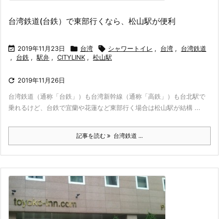
台湾鉄道(台鉄）で東部行くなら、松山駅が便利

2019年11月23日

台湾

シャワートイレ
,
台湾
,
台湾鉄道
,
台鉄
,
駅弁
,
CITYLINK
,
松山駅

2019年11月26日
台湾鉄道（通称「台鉄」）も台湾新幹線（通称「高鉄」）も台北駅で
乗れるけど、台鉄で宜蘭や花蓮など東部行く場合は松山駅が結構 ...
記事を読む
台湾鉄道 ...