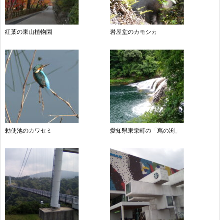
紅葉の東山植物園
岩屋堂のカモシカ
勅使池のカワセミ
愛知県東栄町の「蔦の渕」