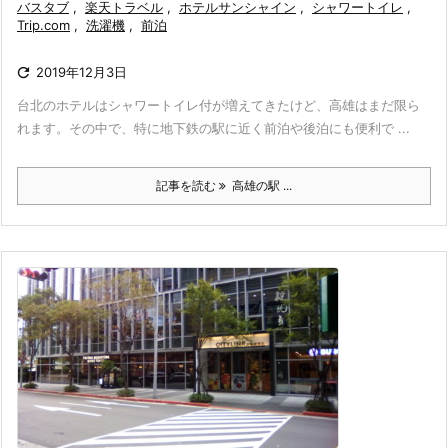
バスタブ
,
楽天トラベル
,
ホテルサンシャイン
,
シャワートイレ
,
Trip.com
,
洗濯機
,
前泊

2019年12月3日
台北のホテルはシャワートイレ付が増えてきたけど、高雄はまだ限ら
れます。その中で、特に地下鉄の駅に近く前泊や後泊にも便利で ...
記事を読む
高雄の駅 ...