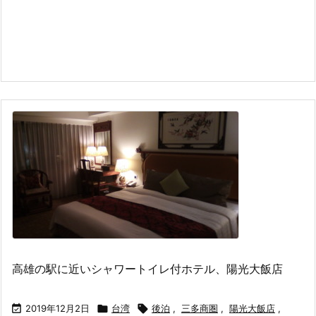
高雄の駅に近いシャワートイレ付ホテル、陽光大飯店

2019年12月2日

台湾

後泊
,
三多商圏
,
陽光大飯店
,