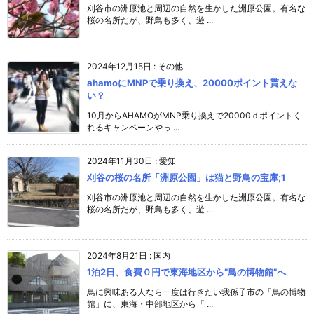
刈谷市の洲原池と周辺の自然を生かした洲原公園。有名な
桜の名所だが、野鳥も多く、遊 ...
2024年12月15日
:
その他
ahamoにMNPで乗り換え、20000ポイント貰えな
い？
10月からAHAMOがMNP乗り換えで20000ｄポイントく
れるキャンペーンやっ ...
2024年11月30日
:
愛知
刈谷の桜の名所「洲原公園」は猫と野鳥の宝庫;1
刈谷市の洲原池と周辺の自然を生かした洲原公園。有名な
桜の名所だが、野鳥も多く、遊 ...
2024年8月21日
:
国内
1泊2日、食費０円で東海地区から”鳥の博物館”へ
鳥に興味ある人なら一度は行きたい我孫子市の「鳥の博物
館」に、東海・中部地区から「 ...