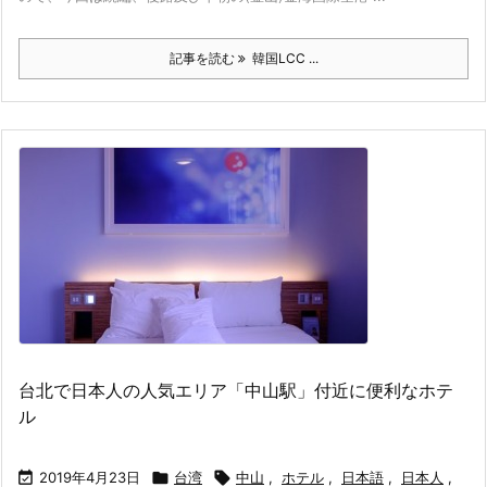
記事を読む
韓国LCC ...
台北で日本人の人気エリア「中山駅」付近に便利なホテ
ル

2019年4月23日

台湾

中山
,
ホテル
,
日本語
,
日本人
,