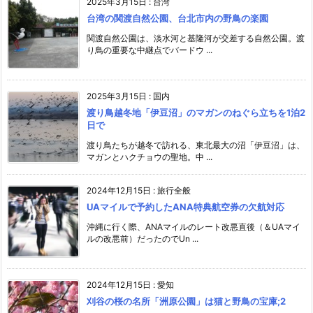
2025年3月15日
:
台湾
台湾の関渡自然公園、台北市内の野鳥の楽園
関渡自然公園は、淡水河と基隆河が交差する自然公園。渡
り鳥の重要な中継点でバードウ ...
2025年3月15日
:
国内
渡り鳥越冬地「伊豆沼」のマガンのねぐら立ちを1泊2
日で
渡り鳥たちが越冬で訪れる、東北最大の沼「伊豆沼」は、
マガンとハクチョウの聖地。中 ...
2024年12月15日
:
旅行全般
UAマイルで予約したANA特典航空券の欠航対応
沖縄に行く際、ANAマイルのレート改悪直後（＆UAマイ
ルの改悪前）だったのでUn ...
2024年12月15日
:
愛知
刈谷の桜の名所「洲原公園」は猫と野鳥の宝庫;2