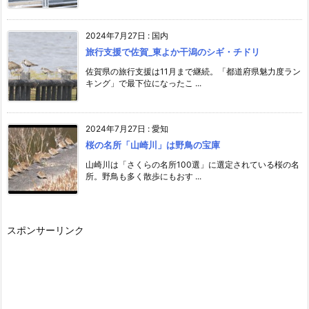
2024年7月27日
:
国内
旅行支援で佐賀_東よか干潟のシギ・チドリ
佐賀県の旅行支援は11月まで継続。「都道府県魅力度ラン
キング」で最下位になったこ ...
2024年7月27日
:
愛知
桜の名所「山崎川」は野鳥の宝庫
山崎川は「さくらの名所100選」に選定されている桜の名
所。野鳥も多く散歩にもおす ...
スポンサーリンク