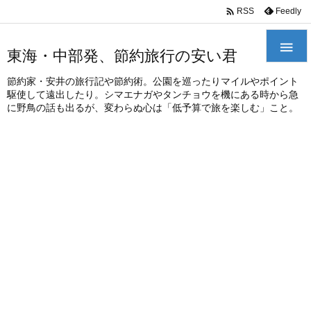
/*
*

Feedly
RSS

東海・中部発、節約旅行の安い君
節約家・安井の旅行記や節約術。公園を巡ったりマイルやポイント
駆使して遠出したり。シマエナガやタンチョウを機にある時から急
に野鳥の話も出るが、変わらぬ心は「低予算で旅を楽しむ」こと。