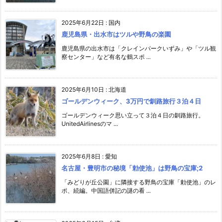
2025年6月22日
:
国内
鹿児島県・出水市はツルや野鳥の楽園
鹿児島県の出水市は「クレインパークいずみ」や「ツル観
察センター」など有名な鶴スポ ...
2025年6月10日
:
北海道
ゴールデンウィーク、3万円で釧路旅行３泊４日
ゴールデンウィーク思い立って３泊４日の釧路旅行。
UnitedAirlinesのマ ...
2025年6月8日
:
愛知
名古屋・豊明市の秘境「勅使池」は野鳥の宝庫;2
「みどりが丘公園」に隣接する野鳥の宝庫「勅使池」のレ
ポ、続編。中国語併記の謎の看 ...