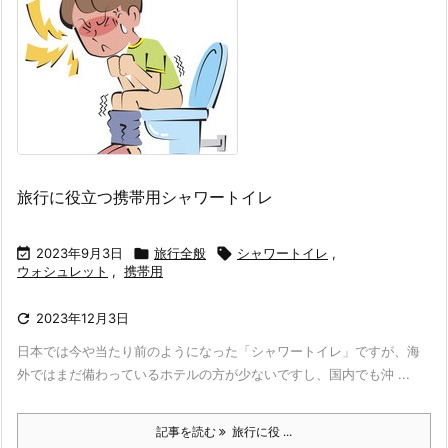
旅行に役立つ携帯用シャワートイレ

2023年9月3日

旅行全般

シャワートイレ
,
ウォシュレット
,
携帯用

2023年12月3日
日本では今や当たり前のようになった「シャワートイレ」ですが、海
外ではまだ備わっているホテルの方が少ないですし、国内でも沖 ...
記事を読む
旅行に役 ...