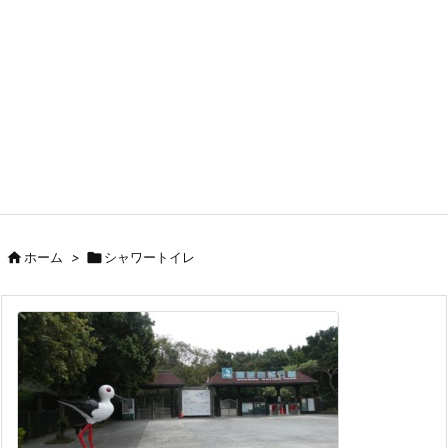

ホーム
>

シャワートイレ