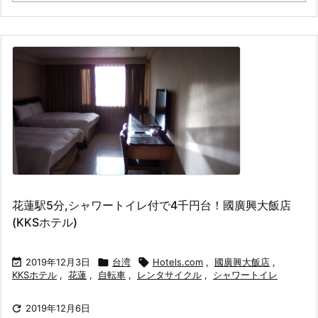
花蓮駅5分,シャワートイレ付で4千円台！國廣興大飯店
(KKSホテル)

2019年12月3日

台湾

Hotels.com
,
國廣興大飯店
,
KKSホテル
,
花蓮
,
自転車
,
レンタサイクル
,
シャワートイレ

2019年12月6日