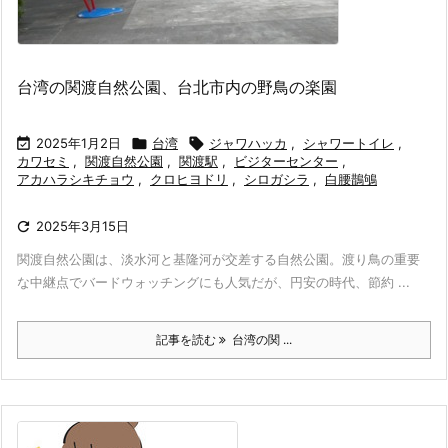
台湾の関渡自然公園、台北市内の野鳥の楽園

2025年1月2日

台湾

ジャワハッカ
,
シャワートイレ
,
カワセミ
,
関渡自然公園
,
関渡駅
,
ビジターセンター
,
アカハラシキチョウ
,
クロヒヨドリ
,
シロガシラ
,
白腰鵲鴝

2025年3月15日
関渡自然公園は、淡水河と基隆河が交差する自然公園。渡り鳥の重要
な中継点でバードウォッチングにも人気だが、円安の時代、節約 ...
記事を読む
台湾の関 ...