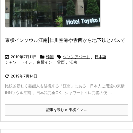
東横インソウル江南|仁川空港や雲西から地下鉄とバスで

2019年7月11日

韓国

ウソンアパート
,
日本語
,
シャワートイレ
,
東横イン
,
雲西
,
江南

2019年7月14日
比較的新しく芸能人も結構来る「江南」にある、日本人ご用達の東横
INNソウル江南 。日本語完全OK、シャワートイレ完備の便 ...
記事を読む
東横イン ...