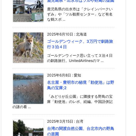
鹿児島県・出水市はツルや野鳥の楽園
鹿児島県の出水市は「クレインパークい
ずみ」や「ツル観察センター」など有名
な鶴スポ ...
2025年6月10日
:
北海道
ゴールデンウィーク、3万円で釧路旅
行３泊４日
ゴールデンウィーク思い立って３泊４日
の釧路旅行。UnitedAirlinesのマ ...
2025年6月8日
:
愛知
名古屋・豊明市の秘境「勅使池」は野
鳥の宝庫;2
「みどりが丘公園」に隣接する野鳥の宝
庫「勅使池」のレポ、続編。中国語併記
の謎の看 ...
2025年3月15日
:
台湾
台湾の関渡自然公園、台北市内の野鳥
の楽園