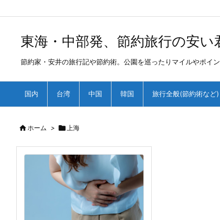
/*
*
東海・中部発、節約旅行の安い
節約家・安井の旅行記や節約術。公園を巡ったりマイルやポイン
国内
台湾
中国
韓国
旅行全般(節約術など)

ホーム
>

上海