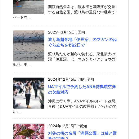
関渡自然公園は、淡水河と基隆河が交差
する自然公園。渡り鳥の重要な中継点で
バードウ ...
2025年3月15日
:
国内
渡り鳥越冬地「伊豆沼」のマガンのね
ぐら立ちを1泊2日で
渡り鳥たちが越冬で訪れる、東北最大の
沼「伊豆沼」は、マガンとハクチョウの
聖地。中 ...
2024年12月15日
:
旅行全般
UAマイルで予約したANA特典航空券
の欠航対応
沖縄に行く際、ANAマイルのレート改悪
直後（＆UAマイルの改悪前）だったので
Un ...
2024年12月15日
:
愛知
刈谷の桜の名所「洲原公園」は猫と野
鳥の宝庫;2