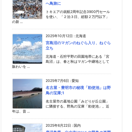
へ鳥旅に
トキエアの就航2周年記念3900円セール
を使い、「２泊３日、総額２万円以下」
の新 ...
2025年10月12日
:
北海道
宮島沼のマガンのねぐら入り、ねぐら
立ち
北海道・石狩平野の田園地帯にある「宮
島沼」は、春と秋はマガン中継地として
賑わいを ...
2025年7月6日
:
愛知
名古屋・豊明市の秘境「勅使池」は野
鳥の宝庫;1
名古屋市の墓地公園「みどりが丘公園」
に隣接する、野鳥の宝庫「勅使池」。近
年は、昔 ...
2025年6月22日
:
国内