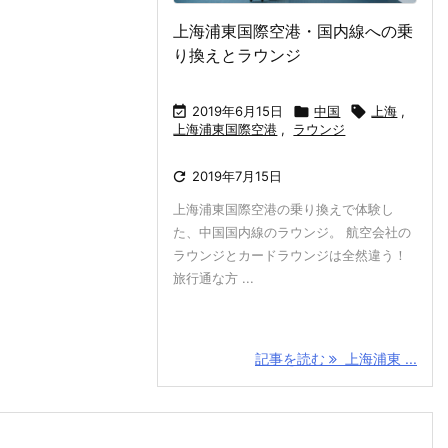
上海浦東国際空港・国内線への乗
り換えとラウンジ

2019年6月15日

中国

上海
,
上海浦東国際空港
,
ラウンジ

2019年7月15日
上海浦東国際空港の乗り換えで体験し
た、中国国内線のラウンジ。 航空会社の
ラウンジとカードラウンジは全然違う！
旅行通な方 ...
記事を読む
上海浦東 ...