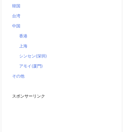
韓国
台湾
中国
香港
上海
シンセン(深圳)
アモイ(厦門)
その他
スポンサーリンク