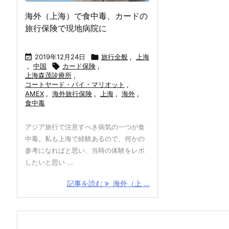
海外（上海）で食中毒、カードの
旅行保険で現地病院に

2019年12月24日

旅行全般
,
上海
,
中国

カード保険
,
上海森茂診療所
,
コートヤード・バイ・マリオット
,
AMEX
,
海外旅行保険
,
上海
,
海外
,
食中毒
アジア旅行で注意すべき病気の一つが食
中毒。私も上海で経験あるので、何かの
参考になればと思い、当時の体験をレポ
したいと思い ...
記事を読む
海外（上 ...