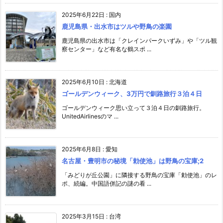
2025年6月22日
:
国内
鹿児島県・出水市はツルや野鳥の楽園
鹿児島県の出水市は「クレインパークいずみ」や「ツル観
察センター」など有名な鶴スポ ...
2025年6月10日
:
北海道
ゴールデンウィーク、3万円で釧路旅行３泊４日
ゴールデンウィーク思い立って３泊４日の釧路旅行。
UnitedAirlinesのマ ...
2025年6月8日
:
愛知
名古屋・豊明市の秘境「勅使池」は野鳥の宝庫;2
「みどりが丘公園」に隣接する野鳥の宝庫「勅使池」のレ
ポ、続編。中国語併記の謎の看 ...
2025年3月15日
:
台湾