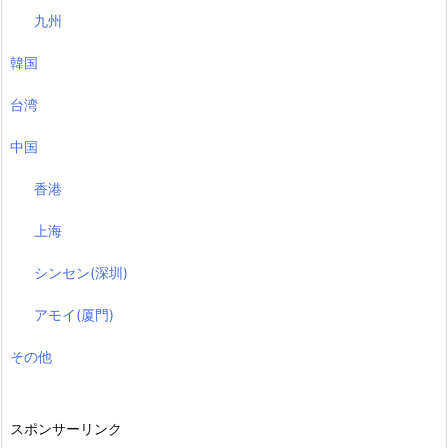
九州
韓国
台湾
中国
香港
上海
シンセン(深圳)
アモイ(厦門)
その他
スポンサーリンク