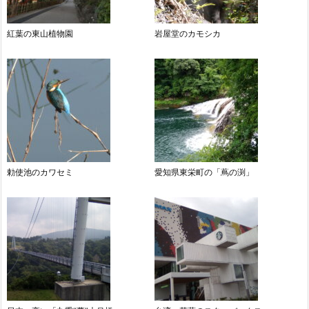
紅葉の東山植物園
岩屋堂のカモシカ
勅使池のカワセミ
愛知県東栄町の「蔦の渕」