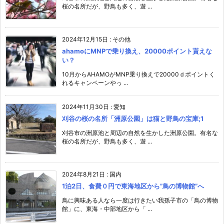
桜の名所だが、野鳥も多く、遊 ...
2024年12月15日
:
その他
ahamoにMNPで乗り換え、20000ポイント貰えな
い？
10月からAHAMOがMNP乗り換えで20000ｄポイントく
れるキャンペーンやっ ...
2024年11月30日
:
愛知
刈谷の桜の名所「洲原公園」は猫と野鳥の宝庫;1
刈谷市の洲原池と周辺の自然を生かした洲原公園。有名な
桜の名所だが、野鳥も多く、遊 ...
2024年8月21日
:
国内
1泊2日、食費０円で東海地区から”鳥の博物館”へ
鳥に興味ある人なら一度は行きたい我孫子市の「鳥の博物
館」に、東海・中部地区から「 ...