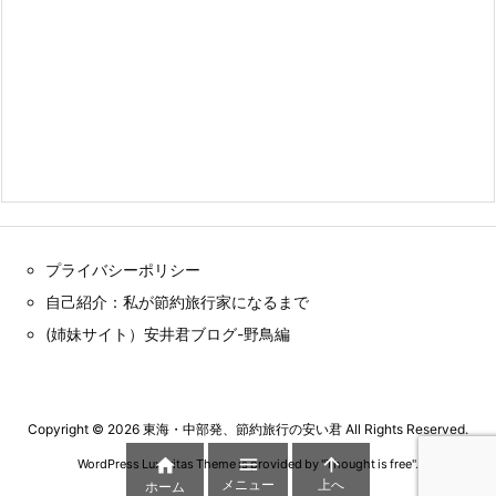
プライバシーポリシー
自己紹介：私が節約旅行家になるまで
(姉妹サイト）安井君ブログ-野鳥編
Copyright ©
2026
東海・中部発、節約旅行の安い君
All Rights Reserved.



WordPress Luxeritas Theme is provided by "
Thought is free
".
メニュー
上へ
ホーム