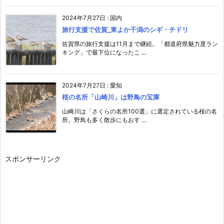
2024年7月27日
:
国内
旅行支援で佐賀_東よか干潟のシギ・チドリ
佐賀県の旅行支援は11月まで継続。「都道府県魅力度ラン
キング」で最下位になったこ ...
2024年7月27日
:
愛知
桜の名所「山崎川」は野鳥の宝庫
山崎川は「さくらの名所100選」に選定されている桜の名
所。野鳥も多く散歩にもおす ...
スポンサーリンク