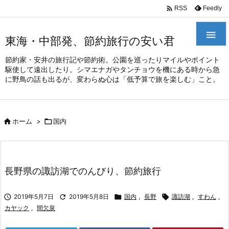
/*
*

Feedly
RSS

東海・中部発、節約旅行の安い君
節約家・安井の旅行記や節約術。公園を巡ったりマイルやポイント
駆使して遠出したり。シマエナガやタンチョウを機にある時から急
に野鳥の話も出るが、変わらぬ心は「低予算で旅を楽しむ」こと。

ホーム
>

国内
長野県の諏訪湖でのんびり、節約旅行

2019年5月7日

2019年5月8日

国内
,
長野

諏訪湖
,
すわん
,
カヤック
,
間欠泉