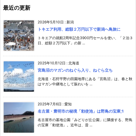
最近の更新
2026年5月10日
:
新潟
トキエア利用、総額２万円以下で新潟へ鳥旅に
トキエアの就航2周年記念3900円セールを使い、「２泊３
日、総額２万円以下」の新 ...
2025年10月12日
:
北海道
宮島沼のマガンのねぐら入り、ねぐら立ち
北海道・石狩平野の田園地帯にある「宮島沼」は、春と秋
はマガン中継地として賑わいを ...
2025年7月6日
:
愛知
名古屋・豊明市の秘境「勅使池」は野鳥の宝庫;1
名古屋市の墓地公園「みどりが丘公園」に隣接する、野鳥
の宝庫「勅使池」。近年は、昔 ...