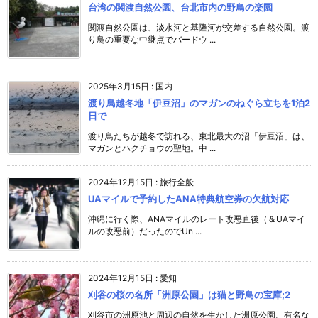
台湾の関渡自然公園、台北市内の野鳥の楽園
関渡自然公園は、淡水河と基隆河が交差する自然公園。渡
り鳥の重要な中継点でバードウ ...
2025年3月15日
:
国内
渡り鳥越冬地「伊豆沼」のマガンのねぐら立ちを1泊2
日で
渡り鳥たちが越冬で訪れる、東北最大の沼「伊豆沼」は、
マガンとハクチョウの聖地。中 ...
2024年12月15日
:
旅行全般
UAマイルで予約したANA特典航空券の欠航対応
沖縄に行く際、ANAマイルのレート改悪直後（＆UAマイ
ルの改悪前）だったのでUn ...
2024年12月15日
:
愛知
刈谷の桜の名所「洲原公園」は猫と野鳥の宝庫;2
刈谷市の洲原池と周辺の自然を生かした洲原公園。有名な