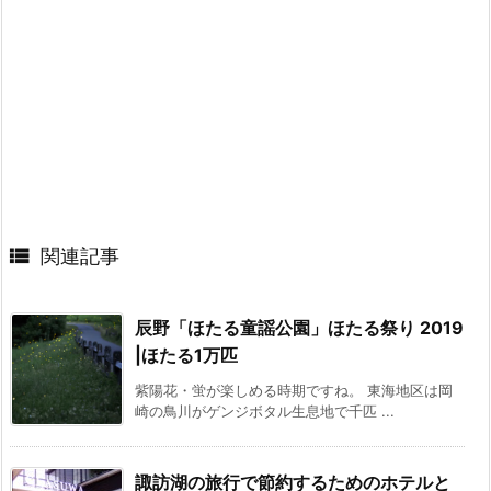

関連記事
辰野「ほたる童謡公園」ほたる祭り 2019
|ほたる1万匹
紫陽花・蛍が楽しめる時期ですね。 東海地区は岡
崎の鳥川がゲンジボタル生息地で千匹 ...
諏訪湖の旅行で節約するためのホテルと