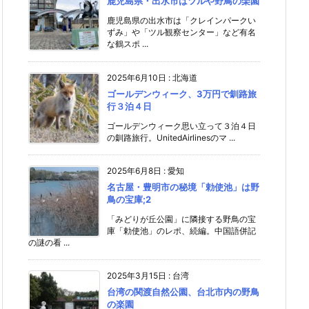
鹿児島県・出水市はツルや野鳥の楽園
鹿児島県の出水市は「クレインパークい
ずみ」や「ツル観察センター」など有名
な鶴スポ ...
2025年6月10日
:
北海道
ゴールデンウィーク、3万円で釧路旅
行３泊４日
ゴールデンウィーク思い立って３泊４日
の釧路旅行。UnitedAirlinesのマ ...
2025年6月8日
:
愛知
名古屋・豊明市の秘境「勅使池」は野
鳥の宝庫;2
「みどりが丘公園」に隣接する野鳥の宝
庫「勅使池」のレポ、続編。中国語併記
の謎の看 ...
2025年3月15日
:
台湾
台湾の関渡自然公園、台北市内の野鳥
の楽園