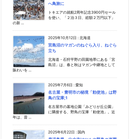
へ鳥旅に
トキエアの就航2周年記念3900円セール
を使い、「２泊３日、総額２万円以下」
の新 ...
2025年10月12日
:
北海道
宮島沼のマガンのねぐら入り、ねぐら
立ち
北海道・石狩平野の田園地帯にある「宮
島沼」は、春と秋はマガン中継地として
賑わいを ...
2025年7月6日
:
愛知
名古屋・豊明市の秘境「勅使池」は野
鳥の宝庫;1
名古屋市の墓地公園「みどりが丘公園」
に隣接する、野鳥の宝庫「勅使池」。近
年は、昔 ...
2025年6月22日
:
国内