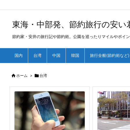
/*
*
東海・中部発、節約旅行の安い
節約家・安井の旅行記や節約術。公園を巡ったりマイルやポイン
国内
台湾
中国
韓国
旅行全般(節約術など)

ホーム
>

台湾