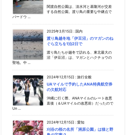
関渡自然公園は、淡水河と基隆河が交差
する自然公園。渡り鳥の重要な中継点で
バードウ ...
2025年3月15日
:
国内
渡り鳥越冬地「伊豆沼」のマガンのね
ぐら立ちを1泊2日で
渡り鳥たちが越冬で訪れる、東北最大の
沼「伊豆沼」は、マガンとハクチョウの
聖地。中 ...
2024年12月15日
:
旅行全般
UAマイルで予約したANA特典航空券
の欠航対応
沖縄に行く際、ANAマイルのレート改悪
直後（＆UAマイルの改悪前）だったので
Un ...
2024年12月15日
:
愛知
刈谷の桜の名所「洲原公園」は猫と野
鳥の宝庫;2