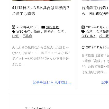
4月12日のLINE不具合は世界的？
台湾鉄道(台鉄
台湾でも障害
ら、松山駅が便

2021年4月13日

旅行全般

2019年11月23

WECHAT
,
微信
,
世界的
,
台湾
,

台湾
,
台湾鉄
LINE
,
不具合
CITYLINK
,
松山駅
久しぶりの投稿ながら全然大した話じゃ

2019年11月26
ないんですが・・・ 昨日ニュースでLINE
台湾鉄道（通称「
でメッセージや通話ができない不具合起
（通称「高鉄」）
きたと ...
ど、台鉄で宜蘭や
は松山駅が結構 ...
記事を読む
4月12日 ...
記事
スポンサーリンク