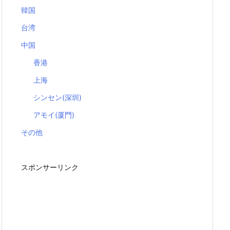
韓国
台湾
中国
香港
上海
シンセン(深圳)
アモイ(厦門)
その他
スポンサーリンク