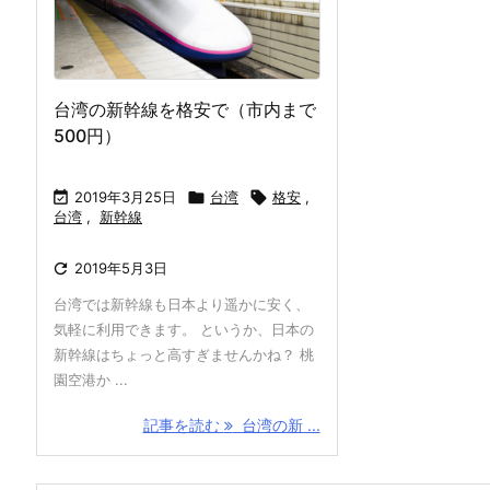
台湾の新幹線を格安で（市内まで
500円）

2019年3月25日

台湾

格安
,
台湾
,
新幹線

2019年5月3日
台湾では新幹線も日本より遥かに安く、
気軽に利用できます。 というか、日本の
新幹線はちょっと高すぎませんかね？ 桃
園空港か ...
記事を読む
台湾の新 ...