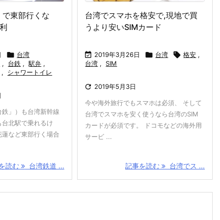
）で東部行くな
台湾でスマホを格安で,現地で買
利
うより安いSIMカード
日

台湾

2019年3月26日

台湾

格安
,
道
,
台鉄
,
駅弁
,
台湾
,
SIM
,
シャワートイレ

2019年5月3日
日
今や海外旅行でもスマホは必須、 そして
台鉄」）も台湾新幹線
台湾でスマホを安く使うなら台湾のSIM
も台北駅で乗れるけ
カードが必須です。 ドコモなどの海外用
花蓮など東部行く場合
サービ ...
を読む
台湾鉄道 ...
記事を読む
台湾でス ...